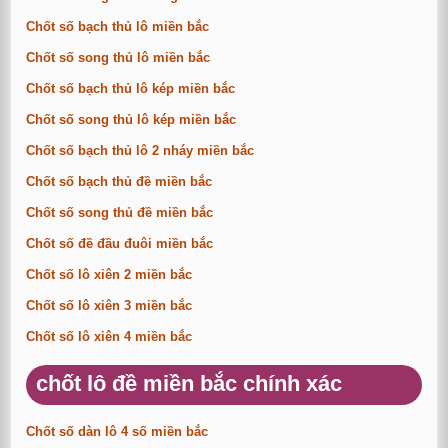
Chốt số bạch thủ lô miền bắc
Chốt số song thủ lô miền bắc
Chốt số bạch thủ lô kép miền bắc
Chốt số song thủ lô kép miền bắc
Chốt số bạch thủ lô 2 nháy miền bắc
Chốt số bạch thủ đề miền bắc
Chốt số song thủ đề miền bắc
Chốt số đề đầu đuôi miền bắc
Chốt số lô xiên 2 miền bắc
Chốt số lô xiên 3 miền bắc
Chốt số lô xiên 4 miền bắc
chốt lô đề miền bắc chính xác
Chốt số dàn lô 4 số miền bắc