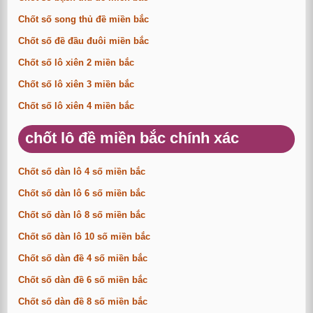
Chốt số song thủ đề miền bắc
Chốt số đề đầu đuôi miền bắc
Chốt số lô xiên 2 miền bắc
Chốt số lô xiên 3 miền bắc
Chốt số lô xiên 4 miền bắc
chốt lô đề miền bắc chính xác
Chốt số dàn lô 4 số miền bắc
Chốt số dàn lô 6 số miền bắc
Chốt số dàn lô 8 số miền bắc
Chốt số dàn lô 10 số miền bắc
Chốt số dàn đề 4 số miền bắc
Chốt số dàn đề 6 số miền bắc
Chốt số dàn đề 8 số miền bắc