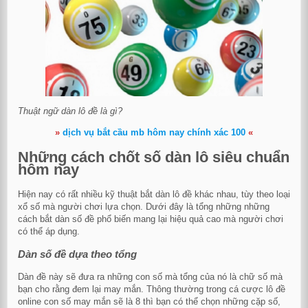
Thuật ngữ dàn lô đề là gì?
»
dịch vụ bắt cầu mb hôm nay chính xác 100
«
Những cách chốt số dàn lô siêu chuẩn
hôm nay
Hiện nay có rất nhiều kỹ thuật bắt dàn lô đề khác nhau, tùy theo loại
xổ số mà người chơi lựa chọn. Dưới đây là tổng những những
cách bắt dàn số đề phổ biến mang lại hiệu quả cao mà người chơi
có thể áp dụng.
Dàn số đề dựa theo tổng
Dàn đề này sẽ đưa ra những con số mà tổng của nó là chữ số mà
bạn cho rằng đem lại may mắn. Thông thường trong cá cược lô đề
online con số may mắn sẽ là 8 thì bạn có thể chọn những cặp số,