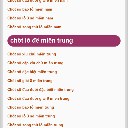
Chốt số đầu đuôi giải 8 miền nam
Chốt số bao lô miền nam
Chốt số lô 3 số miền nam
Chốt số song thủ lô miền
nam
chốt lô đề miền trung
Chốt số xỉu chủ miền trung
Chốt số cặp xỉu chủ miền trung
Chốt số đặc biệt miền trung
Chốt số giải 8 miền trung
Chốt số đầu đuôi đặc biệt miền trung
Chốt số đầu đuôi giải 8 miền trung
Chốt số bao lô miền trung
Chốt số lô 3 số miền trung
Chốt số song thủ lô miền trung