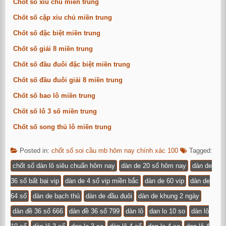
Chốt số xỉu chủ miền trung
Chốt số cặp xỉu chủ miền trung
Chốt số đặc biệt miền trung
Chốt số giải 8 miền trung
Chốt số đầu đuôi đặc biệt miền trung
Chốt số đầu đuôi giải 8 miền trung
Chốt số bao lô miền trung
Chốt số lô 3 số miền trung
Chốt số song thủ lô miền trung
Posted in:
chốt số soi cầu mb hôm nay chính xác 100
Tagged:
chốt số dàn lô siêu chuẩn hôm nay
dàn de 20 số hôm nay
dàn de
36 số bất bại vip
dàn de 4 số vip miền bắc
dàn de 60 vip
dàn de
64 số
dàn de bạch thủ
dàn de đầu đuôi
dàn de khung 2 ngày
dàn đề 36 số 666
dàn đề 36 số 799
dàn lô
dan lo 10 so
dàn lô