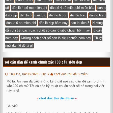
10 số
dàn lô 3 số
dan lo 3 so
dàn lô 4 số
dan lo 4 so
dan lô 4
số
dàn lô 4 số mb miễn phí
dàn lô 4 số miền phí miền bắc
dan lo
4 so vip
dan lô 6
dan lo 6
dan lo 6 con
dan lo 6 so
dàn lô 6 số
dan lo 6 so mien phi
dàn lô đẹp hôm nay
dan lo xien 3
Hướng
dẫn chi tiết cách cách chốt số dàn lô siêu chuẩn hôm nay
lô dàn
hôm nay
Những cách chốt số dàn lô siêu chuẩn hôm nay
Thuật
ngữ dàn lô đề là gì
soi cầu dàn đề xsmb chính xác 100 cầu siêu đẹp
Thứ Ba, 04/08/2026 - 20:17
chốt độc thủ đề 3 miền
Mô tả: Anh em đã biết những kỹ thuật
soi cầu dàn đề xsmb chính
xác 100
chưa? Tất cả các kỹ thuật chuẩn nhất sẽ có trong bài viết
này nhé!
»
chốt độc thủ đề chuẩn
«
Bài viết