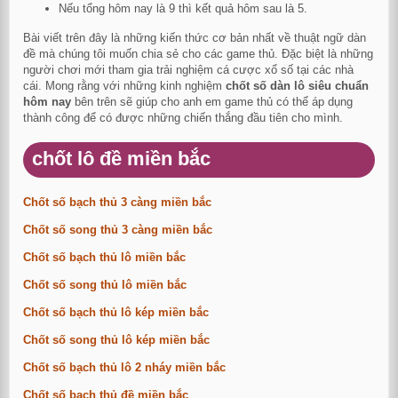
Nếu tổng hôm nay là 9 thì kết quả hôm sau là 5.
Bài viết trên đây là những kiến thức cơ bản nhất về thuật ngữ dàn
đề mà chúng tôi muốn chia sẻ cho các game thủ. Đặc biệt là những
người chơi mới tham gia trải nghiệm cá cược xổ số tại các nhà
cái. Mong rằng với những kinh nghiệm
chốt số dàn lô siêu chuẩn
hôm nay
bên trên sẽ giúp cho anh em game thủ có thể áp dụng
thành công để có được những chiến thắng đầu tiên cho mình.
chốt lô đề miền bắc
Chốt số bạch thủ 3 càng miền bắc
Chốt số song thủ 3 càng miền bắc
Chốt số bạch thủ lô miền bắc
Chốt số song thủ lô miền bắc
Chốt số bạch thủ lô kép miền bắc
Chốt số song thủ lô kép miền bắc
Chốt số bạch thủ lô 2 nháy miền bắc
Chốt số bạch thủ đề miền bắc