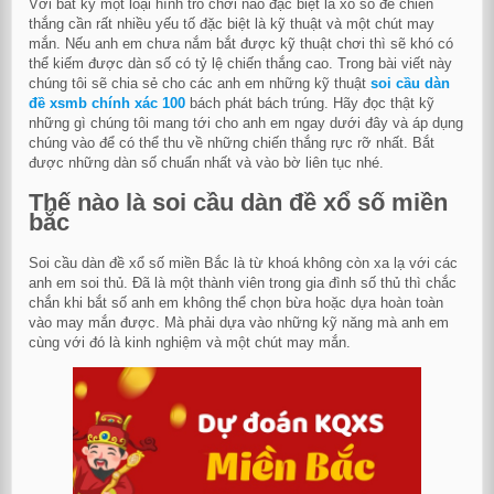
Với bất kỳ một loại hình trò chơi nào đặc biệt là xổ số để chiến
thắng cần rất nhiều yếu tố đặc biệt là kỹ thuật và một chút may
mắn. Nếu anh em chưa nắm bắt được kỹ thuật chơi thì sẽ khó có
thể kiếm được dàn số có tỷ lệ chiến thắng cao. Trong bài viết này
chúng tôi sẽ chia sẻ cho các anh em những kỹ thuật
soi cầu dàn
đề xsmb chính xác 100
bách phát bách trúng. Hãy đọc thật kỹ
những gì chúng tôi mang tới cho anh em ngay dưới đây và áp dụng
chúng vào để có thể thu về những chiến thắng rực rỡ nhất. Bắt
được những dàn số chuẩn nhất và vào bờ liên tục nhé.
Thế nào là soi cầu dàn đề xổ số miền
bắc
Soi cầu dàn đề xổ số miền Bắc là từ khoá không còn xa lạ với các
anh em soi thủ. Đã là một thành viên trong gia đình số thủ thì chắc
chắn khi bắt số anh em không thể chọn bừa hoặc dựa hoàn toàn
vào may mắn được. Mà phải dựa vào những kỹ năng mà anh em
cùng với đó là kinh nghiệm và một chút may mắn.