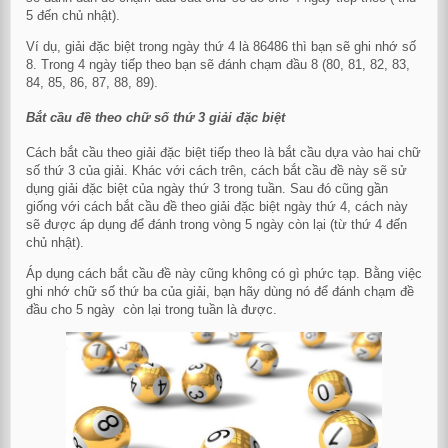
5 đến chủ nhật).
Ví dụ, giải đặc biệt trong ngày thứ 4 là 86486 thì bạn sẽ ghi nhớ số
8. Trong 4 ngày tiếp theo bạn sẽ đánh chạm đầu 8 (80, 81, 82, 83,
84, 85, 86, 87, 88, 89).
Bắt cầu đề theo chữ số thứ 3 giải đặc biệt
Cách bắt cầu theo giải đặc biệt tiếp theo là bắt cầu dựa vào hai chữ
số thứ 3 của giải. Khác với cách trên, cách bắt cầu đề này sẽ sử
dụng giải đặc biệt của ngày thứ 3 trong tuần. Sau đó cũng gần
giống với cách bắt cầu đề theo giải đặc biệt ngày thứ 4, cách này
sẽ được áp dụng để đánh trong vòng 5 ngày còn lại (từ thứ 4 đến
chủ nhật).
Áp dụng cách bắt cầu đề này cũng không có gì phức tạp. Bằng việc
ghi nhớ chữ số thứ ba của giải, bạn hãy dùng nó để đánh chạm đề
đầu cho 5 ngày còn lại trong tuần là được.