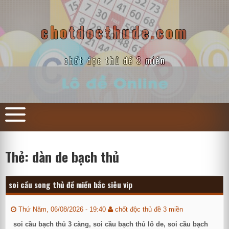
chotdocthude.com
chốt độc thủ đề 3 miền
Thẻ:
dàn de bạch thủ
soi cầu song thủ đề miền bắc siêu vip
Thứ Năm, 06/08/2026 - 19:40
chốt độc thủ đề 3 miền
soi cầu bạch thủ 3 càng, soi cầu bạch thủ lô de, soi cầu bạch