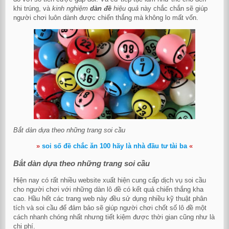
khi trúng, và
kinh nghiệm
dàn đề
hiệu quả
này chắc chắn sẽ giúp
người chơi luôn dành được chiến thắng mà không lo mất vốn.
Bắt dàn dựa theo những trang soi cầu
»
soi số đề chắc ăn 100 hãy là nhà đầu tư tài ba
«
Bắt dàn dựa theo những trang soi cầu
Hiện nay có rất nhiều website xuất hiện cung cấp dịch vụ soi cầu
cho người chơi với những dàn lô đề có kết quả chiến thắng kha
cao. Hầu hết các trang web này đều sử dụng nhiều kỹ thuật phân
tích và soi cầu để đảm bảo sẽ giúp người chơi chốt số lô đề một
cách nhanh chóng nhất nhưng tiết kiệm được thời gian cũng như là
chi phí.