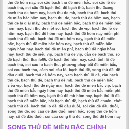
thủ đề hôm nay, soi cầu bạch thủ đề miền bắc, soi cầu lô de
bạch thủ, soi cầu đề bạch thủ, đề bạch thủ, bach thu 3cang,
bach thu de hom nay, bach thu de mb, bach thu đề, bach thủ
de miền bắc hôm nay, bạch thu de, bạch thủ de hôm nay, bạch
thủ de la giải mấy, bạch thủ de miền bắc, bạch thủ de miền bắc
hôm nay, bạch thủ de một số, bạch thủ de vip, bạch thủ lô de
hôm nay, bạch thủ đề hôm nay, bạch thủ đề hôm nay miễn phí,
bạch thủ đề mb, bạch thủ đề mb hôm nay, bạch thủ đề miền
bắc, bạch thủ đề miền bắc hôm nay, bạch thủ đề miền bắc
ngày hôm nay, bạch thủ đề miễn phí, bạch thủ đề ngày hôm
nay, bạch thủ đề siêu vip, bạch thủ đề vip, dàn de bạch thủ, số
đề bạch thủ, thanlo86, đề bạch thủ hôm nay, cách tính lô đề
bạch thủ, soi cau lo bach thu, phương pháp bắt đề miền bắc,
soi cau bach thu, cách soi cầu lô, bạch thủ đề, song thủ đề, đề
đầu đuôi, bạch thủ đề hôm nay, xem bạch thủ lô đề, cầu bạch
thủ đề, bạch thủ đề, bạch thủ đề mb, bạch thủ đề miền bắc
siêu vip, bạch thủ đề ngày mai, bạch thủ đề miền bắc vip, bạch
thủ đề miền bắc ngày hôm nay, bạch thủ đề miền bắc miễn phí,
bạch thủ đề hôm nay, bạch thủ đề mb hôm nay, bạch thủ lô đề,
bạch thủ đề miền bắc, bắt bạch thủ đề, bạch thủ đề chuẩn, chốt
bạch thủ đề, bạch thủ lo đề, đề đầu đuôi, soi cầu đề đầu đuôi,
song thủ đề, soi cầu đề đầu đuôi miền bắc, song thủ đề hôm
nay, số đề đầu đuôi, soi cầu song thủ đề, song thủ đề hôm nay
SONG THỦ ĐỀ MIỀN BẮC CHÍNH