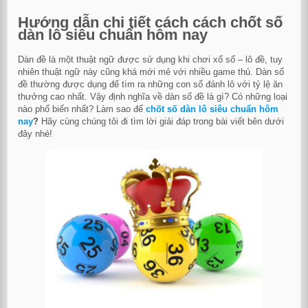
Hướng dẫn chi tiết cách cách chốt số
dàn lô siêu chuẩn hôm nay
Dàn đề là một thuật ngữ được sử dụng khi chơi xổ số – lô đề, tuy
nhiên thuật ngữ này cũng khá mới mẻ với nhiều game thủ. Dàn số
đề thường được dụng để tìm ra những con số đánh lô với tỷ lệ ăn
thưởng cao nhất. Vậy định nghĩa về dàn số đề là gì? Có những loại
nào phổ biến nhất? Làm sao để
chốt số dàn lô siêu chuẩn hôm
nay
?
Hãy cùng chúng tôi đi tìm lời giải đáp trong bài viết bên dưới
đây nhé!