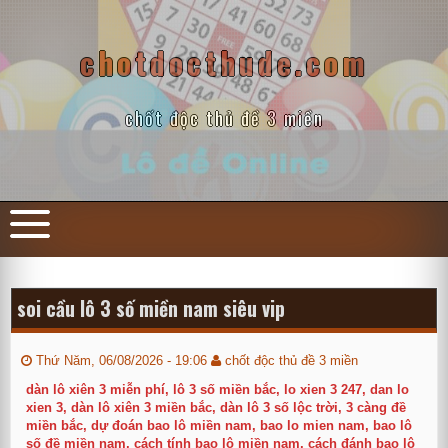
chotdocthude.com
chốt độc thủ đề 3 miền
soi cầu lô 3 số miền nam siêu vip
Thứ Năm, 06/08/2026 - 19:06
chốt độc thủ đề 3 miền
dàn lô xiên 3 miễn phí, lô 3 số miền bắc, lo xien 3 247, dan lo
xien 3, dàn lô xiên 3 miền bắc, dàn lô 3 số lộc trời, 3 càng đề
miền bắc, dự đoán bao lô miền nam, bao lo mien nam, bao lô
số đề miền nam, cách tính bao lô miền nam, cách đánh bao lô