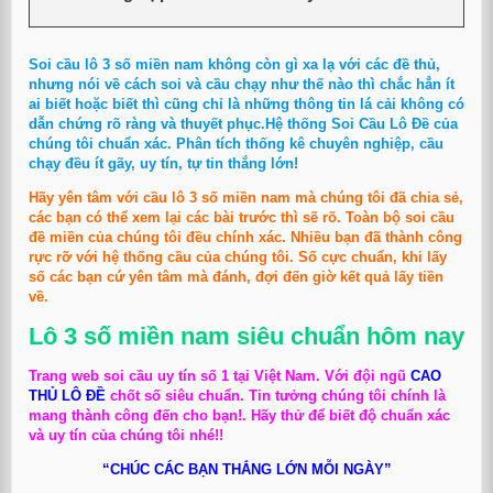
Soi cầu lô 3 số miền nam không còn gì xa lạ với các đề thủ,
nhưng nói về cách soi và cầu chạy như thế nào thì chắc hẳn ít
ai biết hoặc biết thì cũng chỉ là những thông tin lá cải không có
dẫn chứng rõ ràng và thuyết phục.Hệ thống Soi Cầu Lô Đề của
chúng tôi chuẩn xác. Phân tích thống kê chuyên nghiệp, cầu
chạy đều ít gãy, uy tín, tự tin thắng lớn!
Hãy yên tâm với cầu lô 3 số miền nam mà chúng tôi đã chia sẻ,
các bạn có thể xem lại các bài trước thì sẽ rõ. Toàn bộ soi cầu
đề miền của chúng tôi đều chính xác. Nhiều bạn đã thành công
rực rỡ với hệ thống cầu của chúng tôi. Số cực chuẩn, khi lấy
số các bạn cứ yên tâm mà đánh, đợi đến giờ kết quả lấy tiền
về.
Lô 3 số miền nam siêu chuẩn hôm nay
Trang web soi cầu uy tín số 1 tại Việt Nam. Với đội ngũ
CAO
THỦ LÔ ĐỀ
chốt số siêu chuẩn. Tin tưởng chúng tôi chính là
mang thành công đến cho bạn!. Hãy thử để biết độ chuẩn xác
và uy tín của chúng tôi nhé!!
“CHÚC CÁC BẠN THẮNG LỚN MỖI NGÀY”