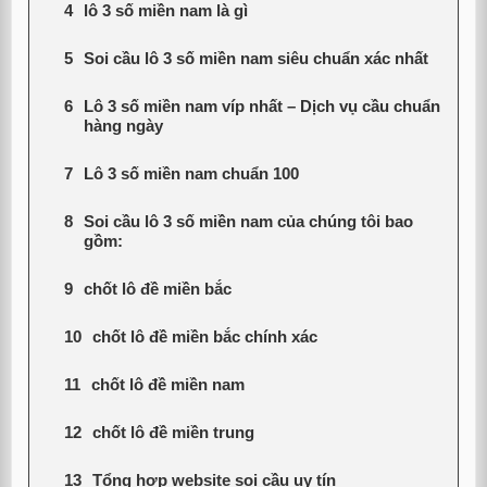
lô 3 số miền nam là gì
Soi cầu lô 3 số miền nam siêu chuẩn xác nhất
Lô 3 số miền nam víp nhất – Dịch vụ cầu chuẩn
hàng ngày
Lô 3 số miền nam chuẩn 100
Soi cầu lô 3 số miền nam của chúng tôi bao
gồm:
chốt lô đề miền bắc
chốt lô đề miền bắc chính xác
chốt lô đề miền nam
chốt lô đề miền trung
Tổng hợp website soi cầu uy tín