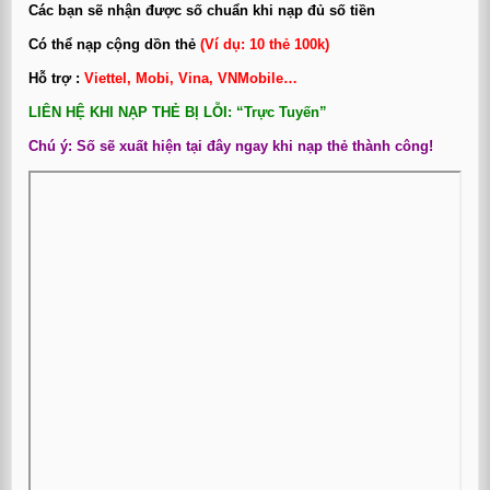
Các bạn sẽ nhận được số chuẩn khi nạp đủ số tiền
Có thể nạp cộng dồn thẻ
(Ví dụ: 10 thẻ 100k)
Hỗ trợ :
Viettel, Mobi, Vina, VNMobile…
LIÊN HỆ KHI NẠP THẺ BỊ LỖI: “Trực Tuyến”
Chú ý: Số sẽ xuất hiện tại đây ngay khi nạp thẻ thành công!