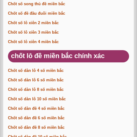
Chốt số song thủ đề miền bắc
Chốt số đề đầu đuôi miền bắc
Chốt số lô xiên 2 miền bắc
Chốt số lô xiên 3 miền bắc
Chốt số lô xiên 4 miền bắc
chốt lô đề miền bắc chính xác
Chốt số dàn lô 4 số miền bắc
Chốt số dàn lô 6 số miền bắc
Chốt số dàn lô 8 số miền bắc
Chốt số dàn lô 10 số miền bắc
Chốt số dàn đề 4 số miền bắc
Chốt số dàn đề 6 số miền bắc
Chốt số dàn đề 8 số miền bắc
Chốt số dàn đề 10 số miền bắc