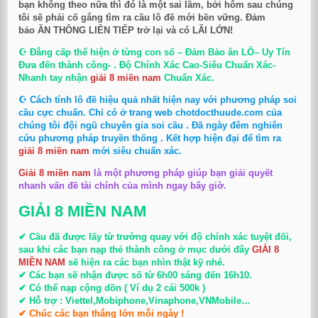
bạn không theo nữa thì đó là một sai lầm, bởi hôm sau chúng
tôi sẽ phải cố gắng tìm ra cầu lô đề mới bền vững. Đảm
bảo ĂN THÔNG LIÊN TIẾP trở lại và có LÃI LỚN!
☪ Đẳng cấp thể hiện ở từng con số – Đảm Bảo ăn LÔ– Uy Tín
Đưa đến thành công- . Độ Chính Xác Cao-Siêu Chuẩn Xác-
Nhanh tay nhận
giải 8 miền nam
Chuẩn Xác.
☪ Cách tính lô đề hiệu quả nhất hiện nay với phương pháp soi
cầu cực chuẩn. Chỉ có ở trang web chotdocthuude.com của
chúng tôi đội ngũ chuyên gia soi cầu . Đã ngày đêm nghiên
cứu phương pháp truyền thống . Kết hợp hiện đại để tìm ra
giải 8 miền nam
mới siêu chuẩn xác.
Giải 8 miền nam
là một phương pháp giúp bạn giải quyết
nhanh vấn đề tài chính của mình ngay bây giờ.
GIẢI 8 MIỀN NAM
✔ Cầu đã được lấy từ trường quay với độ chính xác tuyệt đối,
sau khi các bạn nạp thẻ thành công ở mục dưới đây
GIẢI 8
MIỀN NAM
sẽ hiện ra các bạn nhìn thật kỹ nhé.
✔ Các bạn sẽ nhận được số từ 6h00 sáng đến 16h10.
✔ Có thể nạp cộng dồn ( Ví dụ 2 cái 500k )
✔ Hỗ trợ : Viettel,Mobiphone,Vinaphone,VNMobile…
✔ Chúc các bạn thắng lớn mỗi ngày !