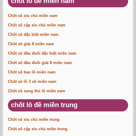
chốt lô đề miền nam
Chốt số xỉu chủ miền nam
Chốt số cặp xỉu chủ miền nam
Chốt số đặc biệt miền nam
Chốt số giải 8 miền nam
Chốt số đầu đuôi đặc biệt miền nam
Chốt số đầu đuôi giải 8 miền nam
Chốt số bao lô miền nam
Chốt số lô 3 số miền nam
Chốt số song thủ lô miền
nam
chốt lô đề miền trung
Chốt số xỉu chủ miền trung
Chốt số cặp xỉu chủ miền trung