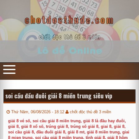
chotdocthude.com
chốt độc thủ đề 3 miền
soi cầu đầu đuôi giải 8 miền trung siêu vip
Thứ Năm, 06/08/2026 - 18:12
chốt độc thủ đề 3 miền
giải 8 vé số, soi cầu giải 8 miền trung, giải 8 là đầu hay đuôi,
giải 8, giải 8 xổ số, trúng giải 8, trúng số giải 8, giai 8, giải 8,
soi cầu giải 8, đầu đuôi giải 8, giải 8 mt, giải 8 miền trung, giai
8 mien trung, soi cầu giải 8 miền trung, tính giải 8, giải 8 hôm