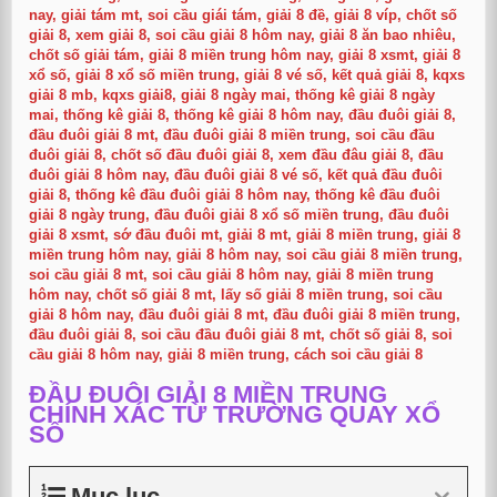
nay, giải tám mt, soi cầu giái tám, giải 8 đề, giải 8 víp, chốt số
giải 8, xem giải 8, soi cầu giải 8 hôm nay, giải 8 ăn bao nhiêu,
chốt số giải tám, giải 8 miền trung hôm nay, giải 8 xsmt, giải 8
xổ số, giải 8 xổ số miền trung, giải 8 vé số, kết quả giải 8, kqxs
giải 8 mb, kqxs giải8, giải 8 ngày mai, thống kê giải 8 ngày
mai, thống kê giải 8, thống kê giải 8 hôm nay, đầu đuôi giải 8,
đầu đuôi giải 8 mt, đầu đuôi giải 8 miền trung, soi cầu đầu
đuôi giải 8, chốt số đầu đuôi giải 8, xem đầu đâu giải 8, đầu
đuôi giải 8 hôm nay, đầu đuôi giải 8 vé số, kết quả đầu đuôi
giải 8, thống kê đầu đuôi giải 8 hôm nay, thống kê đầu đuôi
giải 8 ngày trung, đầu đuôi giải 8 xổ số miền trung, đầu đuôi
giải 8 xsmt, sớ đầu đuôi mt, giải 8 mt, giải 8 miền trung, giải 8
miền trung hôm nay, giải 8 hôm nay, soi cầu giải 8 miền trung,
soi cầu giải 8 mt, soi cầu giải 8 hôm nay, giải 8 miền trung
hôm nay, chốt số giải 8 mt, lấy số giải 8 miền trung, soi cầu
giải 8 hôm nay, đầu đuôi giải 8 mt, đầu đuôi giải 8 miền trung,
đầu đuôi giải 8, soi cầu đầu đuôi giải 8 mt, chốt số giải 8, soi
cầu giải 8 hôm nay, giải 8 miền trung, cách soi cầu giải 8
ĐẦU ĐUÔI GIẢI 8 MIỀN TRUNG
CHÍNH XÁC TỪ TRƯỜNG QUAY XỔ
SỐ
Mục lục