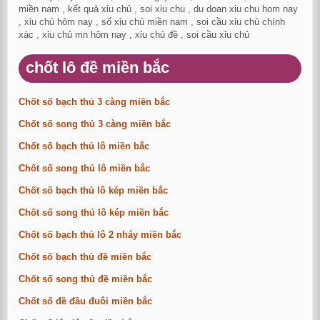
miền nam , kết quả xỉu chủ , soi xiu chu , du doan xiu chu hom nay
, xỉu chủ hôm nay , số xỉu chủ miền nam , soi cầu xỉu chủ chính
xác , xỉu chủ mn hôm nay , xỉu chủ đề , soi cầu xỉu chủ
chốt lô đề miền bắc
Chốt số bạch thủ 3 càng miền bắc
Chốt số song thủ 3 càng miền bắc
Chốt số bạch thủ lô miền bắc
Chốt số song thủ lô miền bắc
Chốt số bạch thủ lô kép miền bắc
Chốt số song thủ lô kép miền bắc
Chốt số bạch thủ lô 2 nháy miền bắc
Chốt số bạch thủ đề miền bắc
Chốt số song thủ đề miền bắc
Chốt số đề đầu đuôi miền bắc