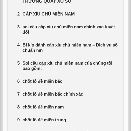
TRƯỜNG QUAY XỔ SỐ
CẶP XỈU CHỦ MIỀN NAM
soi cầu cặp xỉu chủ miền nam chính xác tuyệt
đối
Bí kíp đánh cặp xỉu chủ miền nam – Dịch vụ số
chuẩn mn
Soi cầu cặp xỉu chủ miền nam của chúng tôi
bao gồm:
chốt lô đề miền bắc
chốt lô đề miền bắc chính xác
chốt lô đề miền nam
chốt lô đề miền trung