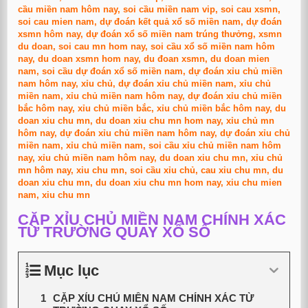
cầu miền nam hôm nay, soi cầu miền nam vip, soi cau xsmn,
soi cau mien nam, dự đoán kết quả xổ số miền nam, dự đoán
xsmn hôm nay, dự đoán xổ số miền nam trúng thưởng, xsmn
du doan, soi cau mn hom nay, soi cầu xổ số miền nam hôm
nay, du doan xsmn hom nay, du đoan xsmn, du doan mien
nam, soi cầu dự đoán xổ số miền nam, dự đoán xỉu chủ miền
nam hôm nay, xỉu chủ, dự đoán xỉu chủ miền nam, xỉu chủ
miền nam, xỉu chủ miền nam hôm nay, dự đoán xỉu chủ miền
bắc hôm nay, xỉu chủ miền bắc, xỉu chủ miền bắc hôm nay, du
doan xiu chu mn, du doan xiu chu mn hom nay, xỉu chủ mn
hôm nay, dự đoán xỉu chủ miền nam hôm nay, dự đoán xỉu chủ
miền nam, xỉu chủ miền nam, soi cầu xỉu chủ miền nam hôm
nay, xỉu chủ miền nam hôm nay, du doan xiu chu mn, xỉu chủ
mn hôm nay, xiu chu mn, soi cầu xỉu chủ, cau xiu chu mn, du
doan xiu chu mn, du doan xiu chu mn hom nay, xiu chu mien
nam, xiu chu mn
CẶP XỈU CHỦ MIỀN NAM CHÍNH XÁC
TỪ TRƯỜNG QUAY XỔ SỐ
Mục lục
CẶP XỈU CHỦ MIỀN NAM CHÍNH XÁC TỪ