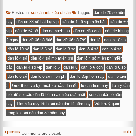
Posted in:
soi cầu mb siêu chuẩn
Tagged:
dàn de 20 số hôm
nay
dàn de 36 số bất bại vip
dàn de 4 số vip miền bắc
dàn de 60
vip
dàn de 64 số
dàn de bạch thủ
dàn de đầu đuôi
dàn de khung
2 ngày
dàn đề 36 số 666
dàn đề 36 số 799
dàn lô
dan lo 10 so
dàn lô 10 số
dàn lô 3 số
dan lo 3 so
dàn lô 4 số
dan lo 4 so
dan lô 4 số
dàn lô 4 số mb miễn phí
dàn lô 4 số miền phí miền
bắc
dan lo 4 so vip
dan lo 6
dan lô 6
dan lo 6 con
dan lo 6 so
dàn lô 6 số
dan lo 6 so mien phi
dàn lô đẹp hôm nay
dan lo xien
3
Giới thiệu về kỹ thuật soi cầu dàn đề
lô dàn hôm nay
Lưu ý cần
biết để soi cầu dàn lô hôm nay hiệu quả nhất
soi cầu dàn lô hôm
nay
Tìm hiểu quy trình soi cầu dàn lô hôm nay
Vài lưu ý quan
trọng khi soi cầu dàn đề hôm nay
previous
next
Comments are closed.