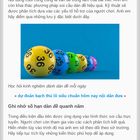
còn khai thác phương pháp soi cầu dàn đề hiệu quả. Kỹ thuật sẽ
được phân tích dựa vào các yếu tố hỗ trợ của người chơi. Anh em
hãy điểm qua những lưu ý đặc biệt dưới đây.
Học hỏi kinh nghiệm đánh dàn đề mỗi ngày
»
dự đoán bạch thủ lô siêu chuẩn hôm nay nội dán đưa
«
Ghi nhớ số hạn dàn đề quanh năm
Trong điều kiện đầu tiên được ứng dụng vào hình thức soi cầu trực
tuyến. Người chơi còn tham gia vào các cách phân tích kết quả.
Hiển nhiên tùy vào trình độ mà anh em sẽ theo dõi theo sở trường.
Hãy tiếp tục tích lũy những kiến thức phù hợp để áp dụng.