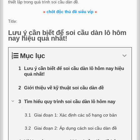
thiết lập trong quá trình soi cầu dàn đề.
»
chốt độc thủ đề siêu víp
«
Title:
Lưu ý cần biết để soi cầu dàn lô hôm
nay hiệu quả nhất!
Mục lục
Lưu ý cần biết để soi cầu dàn lô hôm nay hiệu
quả nhất!
Giới thiệu về kỹ thuật soi cầu dàn đề
Tìm hiểu quy trình soi cầu dàn lô hôm nay
Giai đoạn 1: Xác định các số hạng cơ bản
Giai đoạn 2: Áp dụng cách soi cầu dàn đề