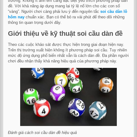
trường. Không ít anh em càng đặc biệt yêu thích phương pháp dàn
đề. Với khả năng áp dụng mang lại tỷ lệ nổ lớn cho các con số
“vàng”. Người chơi càng phải lưu ý đến nguyên tắc
soi cầu dàn lô
hôm nay
chuẩn xác. Bạn có thể bỏ ra vài phút để theo dõi những
thông tin quan trọng dưới đây.
Giới thiệu về kỹ thuật soi cầu dàn đề
Theo các cuộc khảo sát được thực hiện trong giai đoạn hiện nay.
Trên thị trường xuất hiện không ít phương pháp soi cầu. Tuy nhiên
mức độ ứng dụng phổ biến nhất vẫn là cách dàn đề. Đa phần người
chơi đều nhận thấy khả năng hiệu quả của phương pháp này.
Đánh giá cách soi cầu dàn đề hiệu quả