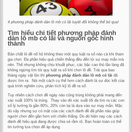
4 phương pháp đánh dàn lô mb có lãi tuyệt đối không thể bỏ qua!
Tìm hiểu chi tiết phương pháp đánh
dàn lô mb có lãi và nguồn gốc hình
thành
Bản chất lô đề nổ hũ không theo một quy luật ra số nào cả khi tham
gia chơi. Đa phần hiệu quả chiến thắng đều đến từ sự may mắn mà
nên. Thế nhưng không chịu khuất phục, các bậc cao thủ lão làng đã
không ngừng tìm tòi quy luật ra số khi chơi lô đề. Trải qua bao
tháng ngày vật lộn thì
phương pháp đánh dàn lô mb có lãi
đã
được tìm ra. Nói một cách cụ thể hơn cách đánh là sự đúc kết của
quá trình nghiên cứu, phân tích kỹ lô đề ra số.
Tuy nhiên cách chơi đề ngày nào cũng trúng không phải mang đến
xác suất 100% là trúng. Thay vào đó xác suất tối đa tìm ra các con
số lý tưởng là gần 80%, 20% còn lại là dựa vào sự may mắn. Mặc
dù vậy nhưng sự có mặt của các cách đánh đề đã phần nào giúp
người chơi đến gần hơn với chiến thắng. Do đó hiện nay các cách
đánh đề hiệu quả đang được chia sẻ rầm rộ. Bạn hoàn toàn có thể
tin tưởng lựa chọn để áp dụng.