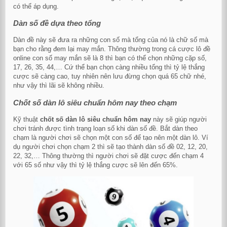
có thể áp dụng.
Dàn số đề dựa theo tổng
Dàn đề này sẽ đưa ra những con số mà tổng của nó là chữ số mà
bạn cho rằng đem lại may mắn. Thông thường trong cá cược lô đề
online con số may mắn sẽ là 8 thì bạn có thể chọn những cặp số,
17, 26, 35, 44,… Cứ thể bạn chọn càng nhiều tổng thì tỷ lệ thắng
cược sẽ càng cao, tuy nhiên nên lưu đừng chọn quá 65 chữ nhé,
như vậy thì lãi sẽ không nhiều.
Chốt số dàn lô siêu chuẩn hôm nay theo chạm
Kỹ thuật
chốt số dàn lô siêu chuẩn hôm nay
này sẽ giúp người
chơi tránh được tình trạng loạn số khi dàn số đề. Bắt dàn theo
chạm là người chơi sẽ chọn một con số để tạo nên một dàn lô. Ví
dụ người chơi chọn chạm 2 thì sẽ tạo thành dàn số đề 02, 12, 20,
22, 32,… Thông thường thì người chơi sẽ đặt cược đến chạm 4
với 65 số như vậy thì tỷ lệ thắng cược sẽ lên đến 65%.