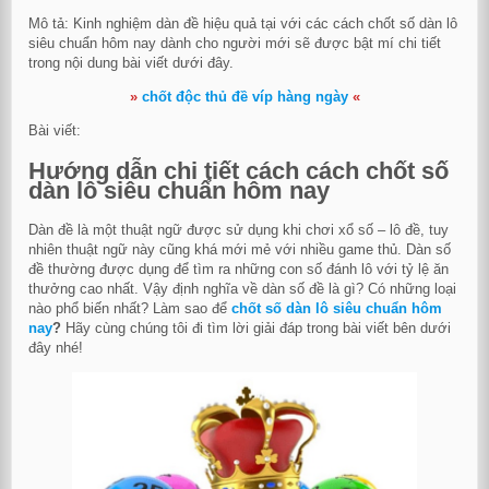
Mô tả: Kinh nghiệm dàn đề hiệu quả tại với các cách chốt số dàn lô
siêu chuẩn hôm nay dành cho người mới sẽ được bật mí chi tiết
trong nội dung bài viết dưới đây.
»
chốt độc thủ đề víp hàng ngày
«
Bài viết:
Hướng dẫn chi tiết cách cách chốt số
dàn lô siêu chuẩn hôm nay
Dàn đề là một thuật ngữ được sử dụng khi chơi xổ số – lô đề, tuy
nhiên thuật ngữ này cũng khá mới mẻ với nhiều game thủ. Dàn số
đề thường được dụng để tìm ra những con số đánh lô với tỷ lệ ăn
thưởng cao nhất. Vậy định nghĩa về dàn số đề là gì? Có những loại
nào phổ biến nhất? Làm sao để
chốt số dàn lô siêu chuẩn hôm
nay
?
Hãy cùng chúng tôi đi tìm lời giải đáp trong bài viết bên dưới
đây nhé!