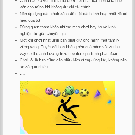
Cân nhắc số vốn đặt ra để chơi, tốt nhất bạn nên chia nhỏ
vốn cho mình khi không dư giả tài chính.
Nên áp dụng các cách đánh đề một cách linh hoạt nhất để có
hiệu quả tốt.
Đừng quên tham khảo những mẹo chơi hay ho và kinh
nghiệm từ giới chuyên gia.
Một khi chơi nhất định bạn phải giữ cho mình một tâm lý
vững vàng. Tuyệt đối bạn không nên quá nóng vội vì như
vậy có thể ảnh hưởng trực tiếp đến quá trình phán đoán.
Chơi lô đề bạn cũng cần biết điểm dừng đúng lúc, không nên
sa đà quá nhiều.
….