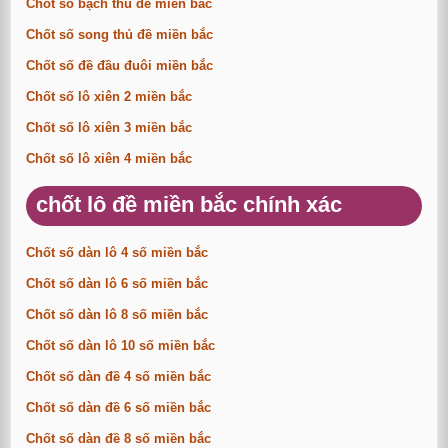
Chốt số bạch thủ đề miền bắc
Chốt số song thủ đề miền bắc
Chốt số đề đầu đuôi miền bắc
Chốt số lô xiên 2 miền bắc
Chốt số lô xiên 3 miền bắc
Chốt số lô xiên 4 miền bắc
chốt lô đề miền bắc chính xác
Chốt số dàn lô 4 số miền bắc
Chốt số dàn lô 6 số miền bắc
Chốt số dàn lô 8 số miền bắc
Chốt số dàn lô 10 số miền bắc
Chốt số dàn đề 4 số miền bắc
Chốt số dàn đề 6 số miền bắc
Chốt số dàn đề 8 số miền bắc