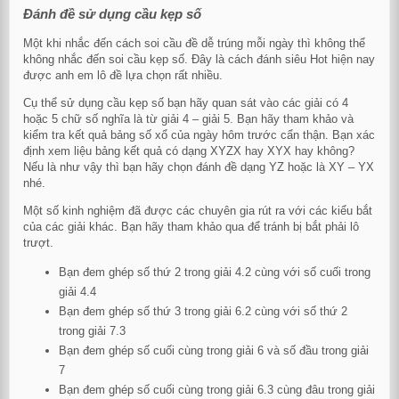
Đánh đề sử dụng cầu kẹp số
Một khi nhắc đến cách soi cầu đề dễ trúng mỗi ngày thì không thể
không nhắc đến soi cầu kẹp số. Đây là cách đánh siêu Hot hiện nay
được anh em lô đề lựa chọn rất nhiều.
Cụ thể sử dụng cầu kẹp số bạn hãy quan sát vào các giải có 4
hoặc 5 chữ số nghĩa là từ giải 4 – giải 5. Bạn hãy tham khảo và
kiểm tra kết quả bảng số xổ của ngày hôm trước cẩn thận. Bạn xác
định xem liệu bảng kết quả có dạng XYZX hay XYX hay không?
Nếu là như vậy thì bạn hãy chọn đánh đề dạng YZ hoặc là XY – YX
nhé.
Một số kinh nghiệm đã được các chuyên gia rút ra với các kiểu bắt
của các giải khác. Bạn hãy tham khảo qua để tránh bị bắt phải lô
trượt.
Bạn đem ghép số thứ 2 trong giải 4.2 cùng với số cuối trong
giải 4.4
Bạn đem ghép số thứ 3 trong giải 6.2 cùng với số thứ 2
trong giải 7.3
Bạn đem ghép số cuối cùng trong giải 6 và số đầu trong giải
7
Bạn đem ghép số cuối cùng trong giải 6.3 cùng đâu trong giải