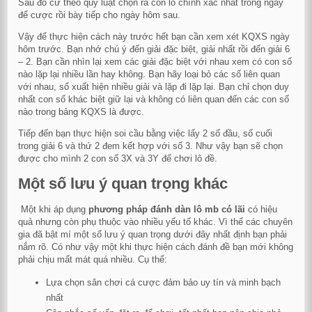
Sau đó cứ theo quy luật chọn ra con lô chính xác nhất trong ngày
để cược rồi bày tiếp cho ngày hôm sau.
Vậy để thực hiện cách này trước hết bạn cần xem xét KQXS ngày
hôm trước. Bạn nhớ chú ý đến giải đặc biệt, giải nhất rồi đến giải 6
– 2. Bạn cần nhìn lại xem các giải đặc biệt với nhau xem có con số
nào lặp lại nhiều lần hay không. Bạn hãy loại bỏ các số liên quan
với nhau, số xuất hiện nhiều giải và lặp đi lặp lại. Bạn chỉ chọn duy
nhất con số khác biệt giữ lại và không có liên quan đến các con số
nào trong bảng KQXS là được.
Tiếp đến bạn thực hiện soi cầu bằng việc lấy 2 số đầu, số cuối
trong giải 6 và thứ 2 đem kết hợp với số 3. Như vậy bạn sẽ chọn
được cho mình 2 con số 3X và 3Y để chơi lô đề.
Một số lưu ý quan trọng khác
Một khi áp dụng
phương pháp đánh dàn lô mb có lãi
có hiệu
quả nhưng còn phụ thuộc vào nhiều yếu tố khác. Vì thế các chuyên
gia đã bật mí một số lưu ý quan trọng dưới đây nhất định bạn phải
nắm rõ. Có như vậy một khi thực hiện cách đánh đề bạn mới không
phải chịu mất mát quá nhiều. Cụ thể:
Lựa chọn sân chơi cá cược đảm bảo uy tín và minh bạch
nhất