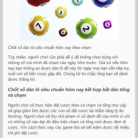
Chốt số dàn lô siêu chuẩn hôm nay theo chạm
Tuy nhiên, người chơi cần phải để ý để không chọn trùng với
những số mà mình đã chạm vào ngày hôm trước. Giả sử nếu hôm
nay bạn không an được dàn lô đề này thì ngày mai bạn vẫn tiếp tục
nuôi với số tiền cược gấp đôi. Chúng tôi tin chắc rằng bạn sẽ dành
được thắng lợi.
Chốt số dàn lô siêu chuẩn hôm nay kết hợp bắt dàn tổng
và chạm
Người chơi sẽ thực hiện đặt cược theo cả chạm và tổng như vậy
sẽ giúp giảm bớt được các con số đặt cược lại nhằm tăng tỷ ăn
thưởng. Người chơi sẽ thu nhỏ phạm vi số đánh đề của mình vì chỉ
có những số nào đạt đủ điều kiện chạm và tổng mới được đem đi
cược. Với cách thức này các game thủ sẽ tiết kiệm được rất nhiều
chi phí đặt cược.