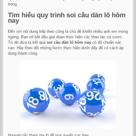
trọng.
Tìm hiểu quy trình soi cầu dàn lô hôm
nay
Đến với nội dung tiếp theo cũng là chủ đề khiến nhiều anh em mong
ngóng. Bạn sẽ bắt đầu giai đoạn thực hiện các thao tác cá cược.
Từ đó đưa ra kết quả
soi cầu dàn lô hôm nay
có độ chuẩn xác
cao. Hãy theo dõi những bước thực hiện dưới đây để có cách áp
dụng thành công.
Nguyên tắc tham gia lô đề trực tuyến cực hay