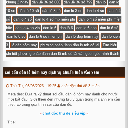
khung 2 ngày
dàn đề 36 số 666
dàn đề 36 số 799
dàn lô
dan lo
10 so
dàn lô 10 số
dàn lô 3 số
dan lo 3 so
dan lo 4 so
dan lô 4
số
dàn lô 4 số
dàn lô 4 số mb miễn phí
dàn lô 4 số miền phí miền
bắc
dan lo 4 so vip
dan lo 6
dan lô 6
dan lo 6 con
dàn lô 6 số
dan lo 6 so
dan lo 6 so mien phi
dàn lô đẹp hôm nay
dan lo xien
3
lô dàn hôm nay
phương pháp đánh dàn lô mb có lãi
Tìm hiểu
chi tiết phương pháp đánh dàn lô mb có lãi và nguồn gốc hình thành
soi cầu dàn lô hôm nay dịch vụ chuẩn luôn vào xem
Thứ Tư, 05/08/2026 - 19:25
chốt độc thủ đề 3 miền
Meta des: Đưa ra kỹ thuật soi cầu dàn lô hôm nay dành cho người
mới bắt đầu. Giới thiệu đến những lưu ý quan trọng mà anh em cần
thiết lập trong quá trình soi cầu dàn đề.
»
chốt độc thủ đề siêu víp
«
Title: