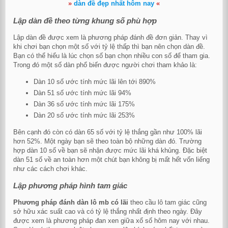
»
dàn đề đẹp nhất hôm nay
«
Lập dàn đề theo từng khung số phù hợp
Lập dàn đề được xem là phương pháp đánh đề đơn giản. Thay vì
khi chơi bạn chọn một số với tỷ lệ thấp thì bạn nên chọn dàn đề.
Bạn có thể hiểu là lúc chọn số bạn chọn nhiều con số để tham gia.
Trong đó một số dàn phổ biến được người chơi tham khảo là:
Dàn 10 số ước tính mức lãi lên tới 890%
Dàn 51 số ước tính mức lãi 94%
Dàn 36 số ước tính mức lãi 175%
Dàn 20 số ước tính mức lãi 253%
Bên cạnh đó còn có dàn 65 số với tỷ lệ thắng gần như 100% lãi
hơn 52%. Một ngày bạn sẽ theo toàn bộ những dàn đó. Trường
hợp dàn 10 số về bạn sẽ nhận được mức lãi khá khủng. Đặc biệt
dàn 51 số về an toàn hơn một chút bạn không bị mất hết vốn liếng
như các cách chơi khác.
Lập phương pháp hình tam giác
Phương pháp đánh dàn lô mb có lãi
theo cầu lô tam giác cũng
sở hữu xác suất cao và có tỷ lệ thắng nhất định theo ngày. Đây
được xem là phương pháp đan xen giữa xổ số hôm nay với nhau.