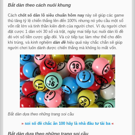
Bắt dàn theo cách nuôi khung
Cách
chốt số dàn lô siêu chuẩn hôm nay
này sẽ giúp các game
thủ tăng tỷ lệ chiến thắng lên đến 100% nhưng nó yêu cầu một số
vốn rất lớn và tinh thần kiên định của người chơi. Ví dụ người chơi
đặt cược 1 dàn với 30 số và trật, ngày mai tiếp tục nuôi dàn lô đề
đó với số tiền cược gấp đôi. Và cứ tiếp tục làm như thế cho đến
khi trúng, và
kinh nghiệm
dàn đề
hiệu quả
này chắc chắn sẽ giúp
người chơi luôn dành được chiến thắng mà không lo mất vốn.
Bắt dàn dựa theo những trang soi cầu
»
soi số đề chắc ăn 100 hãy là nhà đầu tư tài ba
«
Bắt dàn dựa theo những trang soi cầu