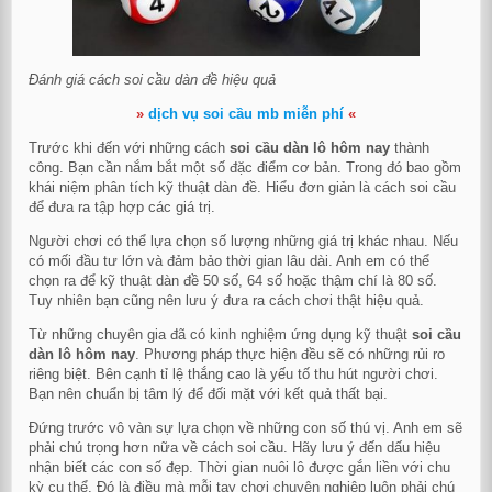
Đánh giá cách soi cầu dàn đề hiệu quả
»
dịch vụ soi cầu mb miễn phí
«
Trước khi đến với những cách
soi cầu dàn lô hôm nay
thành
công. Bạn cần nắm bắt một số đặc điểm cơ bản. Trong đó bao gồm
khái niệm phân tích kỹ thuật dàn đề. Hiểu đơn giản là cách soi cầu
để đưa ra tập hợp các giá trị.
Người chơi có thể lựa chọn số lượng những giá trị khác nhau. Nếu
có mối đầu tư lớn và đảm bảo thời gian lâu dài. Anh em có thể
chọn ra để kỹ thuật dàn đề 50 số, 64 số hoặc thậm chí là 80 số.
Tuy nhiên bạn cũng nên lưu ý đưa ra cách chơi thật hiệu quả.
Từ những chuyên gia đã có kinh nghiệm ứng dụng kỹ thuật
soi cầu
dàn lô hôm nay
. Phương pháp thực hiện đều sẽ có những rủi ro
riêng biệt. Bên cạnh tỉ lệ thắng cao là yếu tố thu hút người chơi.
Bạn nên chuẩn bị tâm lý để đối mặt với kết quả thất bại.
Đứng trước vô vàn sự lựa chọn về những con số thú vị. Anh em sẽ
phải chú trọng hơn nữa về cách soi cầu. Hãy lưu ý đến dấu hiệu
nhận biết các con số đẹp. Thời gian nuôi lô được gắn liền với chu
kỳ cụ thể. Đó là điều mà mỗi tay chơi chuyên nghiệp luôn phải chú