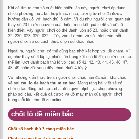
Khi đã tìm ra con số xuất hiện nhiều lần này, người chơi áp dụng
nhiều phương thức kết hợp khác nhau, tương tự như đã được
hướng dẫn đối với bạch thủ lô câm. Ví dụ như người chơi quan sát
thấy số 23 thường xuyên xuất hiện trong kết quả lô đề và xổ số
kiến thiết, vậy người chơi có thể đánh luôn số 23, hoặc chọn đánh
32, 230, 023, 320, 032… Tùy vào dự cảm và sở thích của mỗi
người chơi sẽ có cách thức chọn số khác nhau.
Ngoài ra, người chơi có thể dùng bạc nhớ kết hợp với đề chạm. Ví
dụ như thấy số 4 lặp lại nhiều lần trong kết quả lô đề, người chơi có
thể lần lượt đánh bạch thủ lô với các số 41, 42, 43, 44, 45, 46, 47,
48, 49 hoặc đổi sang dãy chạm đuôi 4 tùy ý.
Với những kiến thức trên, người chơi chắc hẳn đã nắm khá chắc
về
soi cau lo de bach thu mien bac
. Mong rằng bài viết sẽ có
những tác động tích cực nhất đến quyết định lựa chọn phương
pháp soi cầu, kết quả cá cược và độ may mắn của người chơi
trong mỗi lần chơi lô đề online.
chốt lô đề miền bắc
Chốt số bạch thủ 3 càng miền bắc
Chốt số song thủ 3 càng miền bắc