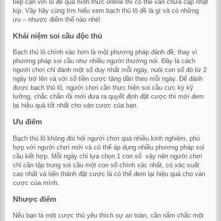
tiếp cận với lô đề qua hình thức online thì có thể vẫn chưa cập nhật
kịp. Vậy hãy cùng tìm hiểu xem bạch thủ lô đề là gì và có những
ưu – nhược điểm thế nào nhé!
Khái niệm soi cầu độc thủ
Bạch thủ lô chính xác hơn là một phương pháp đánh đề, thay vì
phương pháp soi cầu như nhiều người thường nói. Đây là cách
người chơi chỉ đánh một số duy nhất mỗi ngày, nuôi con số đó từ 2
ngày trở lên và với số tiền cược tăng dần theo mỗi ngày. Để đánh
được bạch thủ lô, người chơi cần thực hiện soi cầu cực kỳ kỹ
lưỡng, chắc chắn rồi mới đưa ra quyết định đặt cược thì mới đem
lại hiệu quả tốt nhất cho ván cược của bạn.
Ưu điểm
Bạch thủ lô không đòi hỏi người chơi quá nhiều kinh nghiệm, phù
hợp với người chơi mới và có thể áp dụng nhiều phương pháp soi
cầu kết hợp. Mỗi ngày chỉ lựa chọn 1 con số vậy nên người chơi
chỉ cần tập trung soi cầu một con số chính xác nhất, có xác suất
cao nhất và tiến thành đặt cược là có thể đem lại hiệu quả cho ván
cược của mình.
Nhược điểm
Nếu bạn là một cược thủ yêu thích sự an toàn, cần nắm chắc một