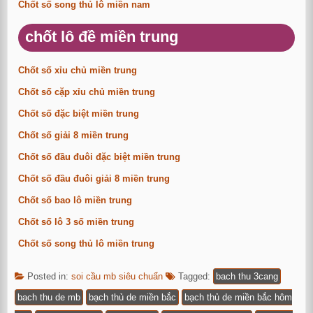
Chốt số song thủ lô miền
nam
chốt lô đề miền trung
Chốt số xỉu chủ miền trung
Chốt số cặp xỉu chủ miền trung
Chốt số đặc biệt miền trung
Chốt số giải 8 miền trung
Chốt số đầu đuôi đặc biệt miền trung
Chốt số đầu đuôi giải 8 miền trung
Chốt số bao lô miền trung
Chốt số lô 3 số miền trung
Chốt số song thủ lô miền trung
Posted in:
soi cầu mb siêu chuẩn
Tagged:
bach thu 3cang
bach thu de mb
bạch thủ de miền bắc
bạch thủ de miền bắc hôm