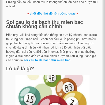
Hướng dẫn soi cầu bạch thủ lô không thể chuẩn hơn cho cược thủ
online!
»
chốt độc thủ đề từ trường quay
«
Soi cau lo de bach thu mien bac
chuẩn không cần chỉnh
Hiện nay, với khả năng tiếp cận thông tin cực kỳ nhanh, các cược
thủ cũng học được nhiều cách soi cầu lô đề phong phú hơn nhiều,
giúp nhanh chóng tìm ra con số may mắn của mình. Giúp người
chơi dễ dàng tìm hiểu kiến thức bổ ích về lô đề, nhiều bài viết
hướng dẫn soi cầu ra đời trên Internet. Một phương pháp thường
xuyên được nhắc đến và được nhiều cược thủ sử dụng, đánh giá
cao chính là
soi cau lo de bach thu mien bac
.
Lô đề là gì?