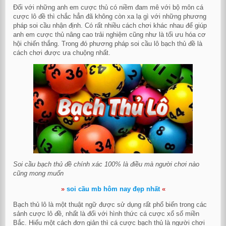
Đối với những anh em cược thủ có niềm đam mê với bộ môn cá
cược lô đề thì chắc hẳn đã không còn xa lạ gì với những phương
pháp soi cầu nhận định. Có rất nhiều cách chơi khác nhau để giúp
anh em cược thủ nâng cao trải nghiệm cũng như là tối ưu hóa cơ
hội chiến thắng. Trong đó phương pháp soi cầu lô bạch thủ đề là
cách chơi được ưa chuộng nhất.
Soi cầu bạch thủ đề chính xác 100% là điều mà người chơi nào
cũng mong muốn
»
soi cầu mb hôm nay đẹp nhất
«
Bạch thủ lô là một thuật ngữ được sử dụng rất phổ biến trong các
sảnh cược lô đề, nhất là đối với hình thức cá cược xổ số miền
Bắc. Hiểu một cách đơn giản thì cá cược bạch thủ là người chơi