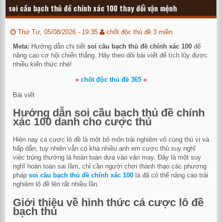
soi cầu bạch thủ đề chính xác 100 thay đổi vận mệnh
Thứ Tư, 05/08/2026 - 19:35
chốt độc thủ đề 3 miền
Meta:
Hướng dẫn chi tiết
soi cầu bạch thủ đề chính xác 100
để
nâng cao cơ hội chiến thắng. Hãy theo dõi bài viết để tích lũy được
nhiều kiến thức nhé!
»
chốt độc thủ đề 365
«
Bài viết
Hướng dẫn soi cầu bạch thủ đề chính
xác 100 danh cho cược thủ
Hiện nay cá cược lô đề là một bộ môn trải nghiệm vô cùng thú vị và
hấp dẫn, tuy nhiên vẫn có khá nhiều anh em cược thủ suy nghĩ
việc trúng thưởng là hoàn toàn dựa vào vận may. Đây là một suy
nghĩ hoàn toàn sai lầm, chỉ cần người chơi thành thạo các phương
pháp
soi cầu bạch thủ đề chính xác 100
là đã có thể nâng cao trải
nghiệm lô đề lên rất nhiều lần.
Giới thiệu về hình thức cá cược lô đề
bạch thủ