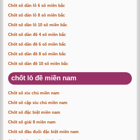
Chốt số dàn lô 6 số miền bắc
Chốt số dàn lô 8 số miền bắc
Chốt số dàn lô 10 số miền bắc
Chốt số dàn đề 4 số miền bắc
Chốt số dàn đề 6 số miền bắc
Chốt số dàn đề 8 số miền bắc
Chốt số dàn đề 10 số miền bắc
chốt lô đề miền nam
Chốt số xỉu chủ miền nam
Chốt số cặp xỉu chủ miền nam
Chốt số đặc biệt miền nam
Chốt số giải 8 miền nam
Chốt số đầu đuôi đặc biệt miền nam