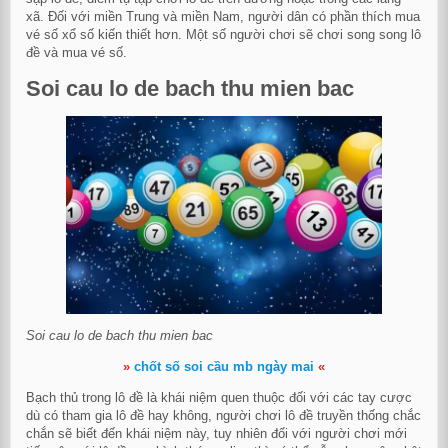
xã. Đối với miền Trung và miền Nam, người dân có phần thích mua
vé số xổ số kiến thiết hơn. Một số người chơi sẽ chơi song song lô
đề và mua vé số.
Soi cau lo de bach thu mien bac
Soi cau lo de bach thu mien bac
»
chốt số soi cầu mb ngày mai
«
Bạch thủ trong lô đề là khái niệm quen thuộc đối với các tay cược
dù có tham gia lô đề hay không, người chơi lô đề truyền thống chắc
chắn sẽ biết đến khái niệm này, tuy nhiên đối với người chơi mới