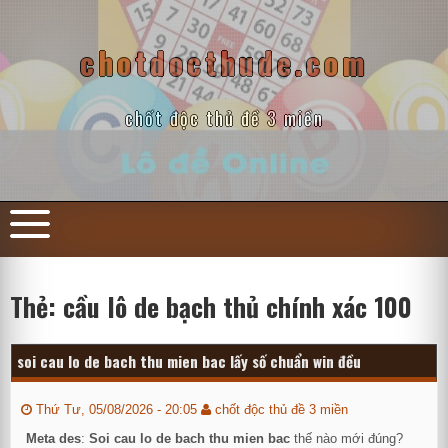
chotdocthude.com
chốt độc thủ đề 3 miền
Thẻ:
cầu lô de bạch thủ chính xác 100
soi cau lo de bach thu mien bac lấy số chuẩn win đều
Thứ Tư, 05/08/2026 - 20:05
chốt độc thủ đề 3 miền
Meta des
:
Soi cau lo de bach thu mien bac
thế nào mới đúng?