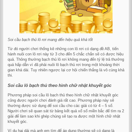
Soi cầu bạch thủ lô rơi mang đến hiệu quả khá tốt
Từ đó người chơi thống kê những con lô rơi có dạng đề AB, tiến
hành nuôi con lô rơi này từ 3 cho đến 5 chắc chắn sẽ có được hiệu
quả. Thông thường bạch thủ lô rơi không mang đến tỷ lệ trả thưởng
quá hấp dẫn vì đã phải nuôi lô bạch thủ rơi trong một khoảng thời
gian khá dài. Tuy nhiên ngược lại cơ hội chiến thắng là vô cùng khả
thi.
Soi cầu lô bạch thủ theo hình chữ nhật khuyết góc
Phương pháp soi cầu lô bạch thủ theo hình chữ nhật khuyết góc
cũng được người chơi đánh giá rất cao. Phương pháp này sẽ
thường được sử dụng để soi cầu cho các giải có từ 4 – 5 số.
Người chơi sẽ quan sát từ bảng kết quả xổ số miền bắc để tìm ra 2
giải để làm sao khi ghép chúng sẽ tạo ra được một hình chữ nhật
khuyết góc.
Ví dụ hai dải mà anh em tìm để áp dụng thường sẽ có dạng là