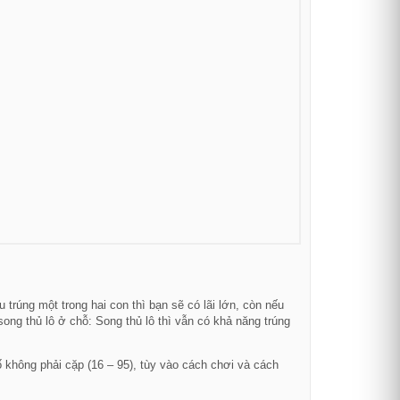
 trúng một trong hai con thì bạn sẽ có lãi lớn, còn nếu
song thủ lô ở chỗ: Song thủ lô thì vẫn có khả năng trúng
ố không phải cặp (16 – 95), tùy vào cách chơi và cách