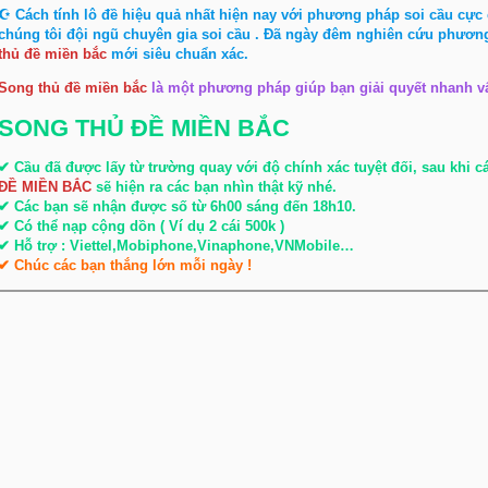
☪ Cách tính lô đề hiệu quả nhất hiện nay với phương pháp soi cầu cực
chúng tôi đội ngũ chuyên gia soi cầu . Đã ngày đêm nghiên cứu phương
thủ đề miền bắc
mới siêu chuẩn xác.
Song thủ đề miền bắc
là một phương pháp giúp bạn giải quyết nhanh vấ
SONG THỦ ĐỀ MIỀN BẮC
✔ Cầu đã được lấy từ trường quay với độ chính xác tuyệt đối, sau khi
ĐỀ MIỀN BẮC
sẽ hiện ra các bạn nhìn thật kỹ nhé.
✔ Các bạn sẽ nhận được số từ 6h00 sáng đến 18h10.
✔ Có thể nạp cộng dồn ( Ví dụ 2 cái 500k )
✔ Hỗ trợ : Viettel,Mobiphone,Vinaphone,VNMobile…
✔ Chúc các bạn thắng lớn mỗi ngày !