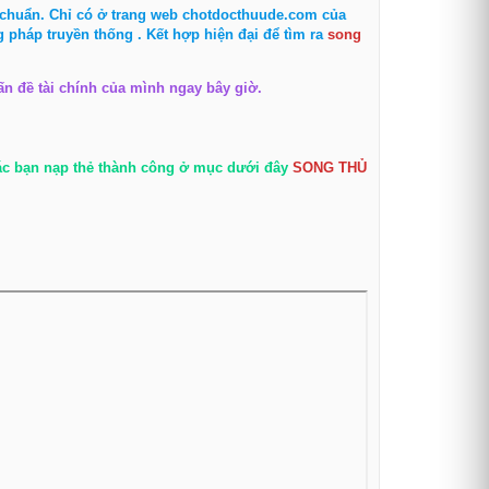
 chuẩn. Chỉ có ở trang web chotdocthuude.com của
 pháp truyền thống . Kết hợp hiện đại để tìm ra
song
n đề tài chính của mình ngay bây giờ.
 các bạn nạp thẻ thành công ở mục dưới đây
SONG THỦ