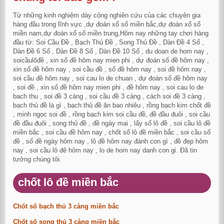
Từ những kinh nghiệm dày công nghiên cứu của các chuyên gia
hàng đầu trong lĩnh vực ,dự đoán xổ số miền bắc,dự đoán xổ số
miền nam,dự đoán xổ số miền trung,Hôm nay những tay chơi hàng
đầu từ: Soi Cầu Đề , Bạch Thủ Đề , Song Thủ Đề , Dàn Đề 4 Số ,
Dàn Đề 6 Số , Dàn Đề 8 Số , Dàn Đề 10 Số , du doan de hom nay ,
soicầulôđề , xin số đề hôm nay mien phi , dự đoán số đề hôm nay ,
xin số đề hôm nay , soi cầu đề , số đề hôm nay , soi đề hôm nay ,
soi cầu đề hôm nay , soi cau lo de chuan , dự đoán số đề hôm nay
, soi đề , xin số đề hôm nay mien phi , đề hôm nay , soi cau lo de
bach thu , soi đề 3 càng , soi cầu đề 3 càng , cách soi đề 3 càng ,
bạch thủ đề là gì , bạch thủ đề ăn bao nhiêu , rồng bạch kim chốt đề
, minh ngọc soi đề , rồng bạch kim soi cầu đề, đề đầu đuôi , soi cầu
đề đầu đuôi , song thủ đề , đề ngày mai , lấy số lô đề , soi cầu lô đề
miền bắc , soi cầu đề hôm nay , chốt số lô đề miền bắc , soi cầu số
đề , số đề ngày hôm nay , lô đề hôm nay đánh con gì , đề đẹp hôm
nay , soi cầu lô đê hôm nay , lo de hom nay danh con gi. Đã tin
tưởng chúng tôi.
chốt lô đề miền bắc
Chốt số bạch thủ 3 càng miền bắc
Chốt số song thủ 3 càng miền bắc