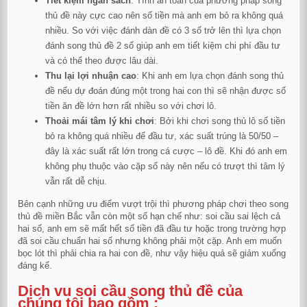
Tiết kiệm ngân sách
: Tính an toàn của phương pháp song
thủ đề này cực cao nên số tiền mà anh em bỏ ra không quá
nhiều. So với việc đánh dàn đề có 3 số trở lên thì lựa chọn
đánh song thủ đề 2 số giúp anh em tiết kiệm chi phí đầu tư
và có thể theo được lâu dài.
Thu lại lợi nhuận cao
: Khi anh em lựa chọn đánh song thủ
đề nếu dự đoán đúng một trong hai con thì sẽ nhận được số
tiền ăn đề lớn hơn rất nhiều so với chơi lô.
Thoải mái tâm lý khi chơi
: Bởi khi chơi song thủ lô số tiền
bỏ ra không quá nhiều để đầu tư, xác suất trúng là 50/50 –
đây là xác suất rất lớn trong cá cược – lô đề. Khi đó anh em
không phụ thuộc vào cặp số này nên nếu có trượt thì tâm lý
vẫn rất dễ chịu.
Bên cạnh những ưu điểm vượt trội thì phương pháp chơi theo song
thủ đề miền Bắc vẫn còn một số hạn chế như: soi cầu sai lệch cả
hai số, anh em sẽ mất hết số tiền đã đầu tư hoặc trong trường hợp
đã soi cầu chuẩn hai số nhưng không phải một cặp. Anh em muốn
bọc lót thì phải chia ra hai con đề, như vậy hiệu quả sẽ giảm xuống
đáng kể.
Dịch vu soi cầu song thủ đề của
chúng tôi bao gồm :