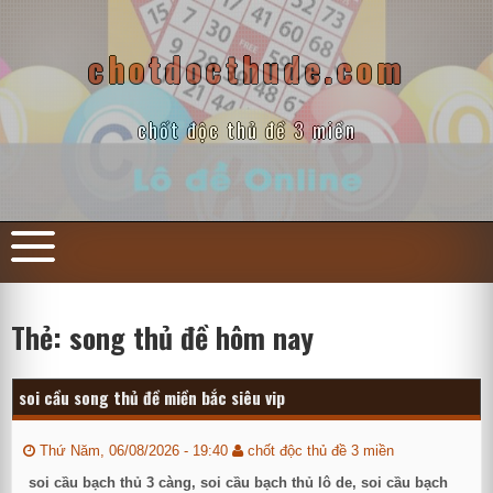
chotdocthude.com
chốt độc thủ đề 3 miền
Thẻ:
song thủ đề hôm nay
soi cầu song thủ đề miền bắc siêu vip
Thứ Năm, 06/08/2026 - 19:40
chốt độc thủ đề 3 miền
soi cầu bạch thủ 3 càng, soi cầu bạch thủ lô de, soi cầu bạch