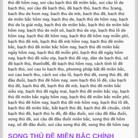
thủ đề hôm nay, soi cầu bạch thủ đề miền bắc, soi cầu lô de
bạch thủ, soi cầu đề bạch thủ, đề bạch thủ, bach thu 3cang,
bach thu de hom nay, bach thu de mb, bach thu đề, bach thủ
de miền bắc hôm nay, bạch thu de, bạch thủ de hôm nay, bạch
thủ de la giải mấy, bạch thủ de miền bắc, bạch thủ de miền bắc
hôm nay, bạch thủ de một số, bạch thủ de vip, bạch thủ lô de
hôm nay, bạch thủ đề hôm nay, bạch thủ đề hôm nay miễn phí,
bạch thủ đề mb, bạch thủ đề mb hôm nay, bạch thủ đề miền
bắc, bạch thủ đề miền bắc hôm nay, bạch thủ đề miền bắc
ngày hôm nay, bạch thủ đề miễn phí, bạch thủ đề ngày hôm
nay, bạch thủ đề siêu vip, bạch thủ đề vip, dàn de bạch thủ, số
đề bạch thủ, thanlo86, đề bạch thủ hôm nay, cách tính lô đề
bạch thủ, soi cau lo bach thu, phương pháp bắt đề miền bắc,
soi cau bach thu, cách soi cầu lô, bạch thủ đề, song thủ đề, đề
đầu đuôi, bạch thủ đề hôm nay, xem bạch thủ lô đề, cầu bạch
thủ đề, bạch thủ đề, bạch thủ đề mb, bạch thủ đề miền bắc
siêu vip, bạch thủ đề ngày mai, bạch thủ đề miền bắc vip, bạch
thủ đề miền bắc ngày hôm nay, bạch thủ đề miền bắc miễn phí,
bạch thủ đề hôm nay, bạch thủ đề mb hôm nay, bạch thủ lô đề,
bạch thủ đề miền bắc, bắt bạch thủ đề, bạch thủ đề chuẩn, chốt
bạch thủ đề, bạch thủ lo đề, đề đầu đuôi, soi cầu đề đầu đuôi,
song thủ đề, soi cầu đề đầu đuôi miền bắc, song thủ đề hôm
nay, số đề đầu đuôi, soi cầu song thủ đề, song thủ đề hôm nay
SONG THỦ ĐỀ MIỀN BẮC CHÍNH