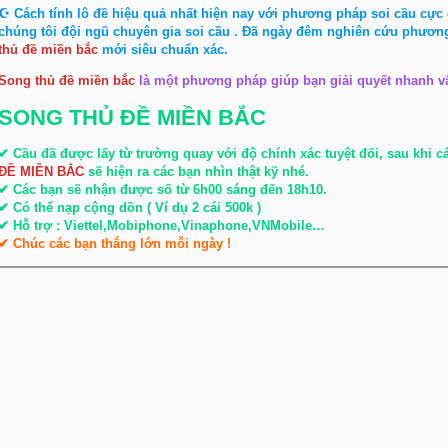
☪ Cách tính lô đề hiệu quả nhất hiện nay với phương pháp soi cầu cực
chúng tôi đội ngũ chuyên gia soi cầu . Đã ngày đêm nghiên cứu phương
thủ đề miền bắc
mới siêu chuẩn xác.
Song thủ đề miền bắc
là một phương pháp giúp bạn giải quyết nhanh vấ
SONG THỦ ĐỀ MIỀN BẮC
✔ Cầu đã được lấy từ trường quay với độ chính xác tuyệt đối, sau khi
ĐỀ MIỀN BẮC
sẽ hiện ra các bạn nhìn thật kỹ nhé.
✔ Các bạn sẽ nhận được số từ 6h00 sáng đến 18h10.
✔ Có thể nạp cộng dồn ( Ví dụ 2 cái 500k )
✔ Hỗ trợ : Viettel,Mobiphone,Vinaphone,VNMobile…
✔ Chúc các bạn thắng lớn mỗi ngày !