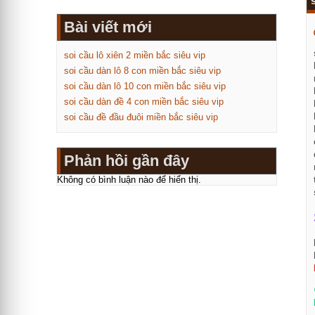
Bài viết mới
soi cầu lô xiên 2 miền bắc siêu vip
soi cầu dàn lô 8 con miền bắc siêu vip
soi cầu dàn lô 10 con miền bắc siêu vip
soi cầu dàn đề 4 con miền bắc siêu vip
soi cầu đề đầu đuôi miền bắc siêu vip
Phản hồi gần đây
Không có bình luận nào để hiển thị.