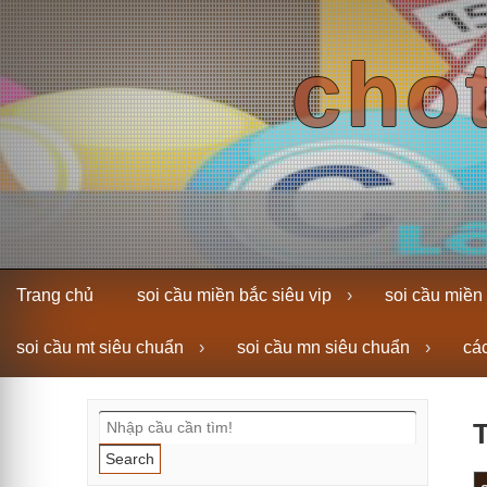
cho
Trang chủ
soi cầu miền bắc siêu vip
soi cầu miền 
soi cầu mt siêu chuẩn
soi cầu mn siêu chuẩn
các
Search