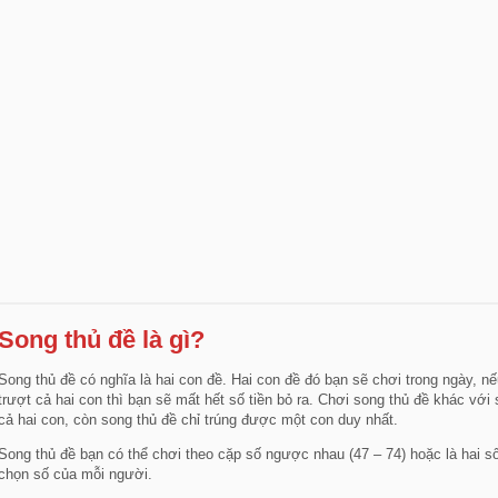
Song thủ đề là gì?
Song thủ đề có nghĩa là hai con đề. Hai con đề đó bạn sẽ chơi trong ngày, nếu
trượt cả hai con thì bạn sẽ mất hết số tiền bỏ ra. Chơi song thủ đề khác với 
cả hai con, còn song thủ đề chỉ trúng được một con duy nhất.
Song thủ đề bạn có thể chơi theo cặp số ngược nhau (47 – 74) hoặc là hai s
chọn số của mỗi người.