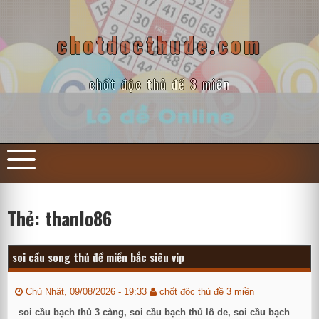
chotdocthude.com
chốt độc thủ đề 3 miền
Thẻ:
thanlo86
soi cầu song thủ đề miền bắc siêu vip
Chủ Nhật, 09/08/2026 - 19:33
chốt độc thủ đề 3 miền
soi cầu bạch thủ 3 càng, soi cầu bạch thủ lô de, soi cầu bạch