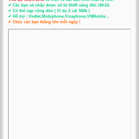
✔ Các bạn sẽ nhận được số từ 6h00 sáng đến 18h10.
✔ Có thể nạp cộng dồn ( Ví dụ 2 cái 500k )
✔ Hỗ trợ : Viettel,Mobiphone,Vinaphone,VNMobile…
✔ Chúc các bạn thắng lớn mỗi ngày !