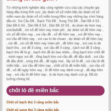
Từ những kinh nghiệm dày công nghiên cứu của các chuyên gia
hàng đầu trong lĩnh vực ,dự đoán xổ số miền bắc,dự đoán xổ số
miền nam,dự đoán xổ số miền trung,Hôm nay những tay chơi hàng
đầu từ: Soi Cầu Đề , Bạch Thủ Đề , Song Thủ Đề , Dàn Đề 4 Số ,
Dàn Đề 6 Số , Dàn Đề 8 Số , Dàn Đề 10 Số , du doan de hom nay ,
soicầulôđề , xin số đề hôm nay mien phi , dự đoán số đề hôm nay ,
xin số đề hôm nay , soi cầu đề , số đề hôm nay , soi đề hôm nay ,
soi cầu đề hôm nay , soi cau lo de chuan , dự đoán số đề hôm nay
, soi đề , xin số đề hôm nay mien phi , đề hôm nay , soi cau lo de
bach thu , soi đề 3 càng , soi cầu đề 3 càng , cách soi đề 3 càng ,
bạch thủ đề là gì , bạch thủ đề ăn bao nhiêu , rồng bạch kim chốt đề
, minh ngọc soi đề , rồng bạch kim soi cầu đề, đề đầu đuôi , soi cầu
đề đầu đuôi , song thủ đề , đề ngày mai , lấy số lô đề , soi cầu lô đề
miền bắc , soi cầu đề hôm nay , chốt số lô đề miền bắc , soi cầu số
đề , số đề ngày hôm nay , lô đề hôm nay đánh con gì , đề đẹp hôm
nay , soi cầu lô đê hôm nay , lo de hom nay danh con gi. Đã tin
tưởng chúng tôi.
chốt lô đề miền bắc
Chốt số bạch thủ 3 càng miền bắc
Chốt số song thủ 3 càng miền bắc