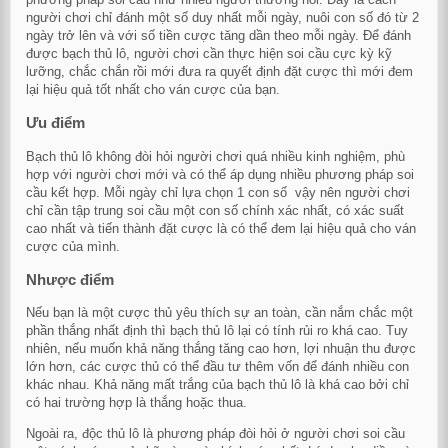
người chơi chỉ đánh một số duy nhất mỗi ngày, nuôi con số đó từ 2
ngày trở lên và với số tiền cược tăng dần theo mỗi ngày. Để đánh
được bạch thủ lô, người chơi cần thực hiện soi cầu cực kỳ kỹ
lưỡng, chắc chắn rồi mới đưa ra quyết định đặt cược thì mới đem
lại hiệu quả tốt nhất cho ván cược của bạn.
Ưu điểm
Bạch thủ lô không đòi hỏi người chơi quá nhiều kinh nghiệm, phù
hợp với người chơi mới và có thể áp dụng nhiều phương pháp soi
cầu kết hợp. Mỗi ngày chỉ lựa chọn 1 con số vậy nên người chơi
chỉ cần tập trung soi cầu một con số chính xác nhất, có xác suất
cao nhất và tiến thành đặt cược là có thể đem lại hiệu quả cho ván
cược của mình.
Nhược điểm
Nếu bạn là một cược thủ yêu thích sự an toàn, cần nắm chắc một
phần thắng nhất định thì bạch thủ lô lại có tính rủi ro khá cao. Tuy
nhiên, nếu muốn khả năng thắng tăng cao hơn, lợi nhuận thu được
lớn hơn, các cược thủ có thể đầu tư thêm vốn để đánh nhiều con
khác nhau. Khả năng mất trắng của bạch thủ lô là khá cao bởi chỉ
có hai trường hợp là thắng hoặc thua.
Ngoài ra, độc thủ lô là phương pháp đòi hỏi ở người chơi soi cầu