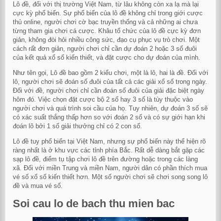
Lô đề, đối với thị trường Việt Nam, từ lâu không còn xa lạ mà lại
cực kỳ phổ biến. Sự phổ biến của lô đề không chỉ trong giới cược
thủ online, người chơi cờ bạc truyền thống và cả những ai chưa
từng tham gia chơi cá cược. Khâu tổ chức của lô đề cực kỳ đơn
giản, không đòi hỏi nhiều công sức, đạo cụ phục vụ trò chơi. Một
cách rất đơn giản, người chơi chỉ cần dự đoán 2 hoặc 3 số đuôi
của kết quả xổ số kiến thiết, và đặt cược cho dự đoán của mình.
Như tên gọi, Lô đề bao gồm 2 kiểu chơi, một là lô, hai là đề. Đối với
lô, người chơi sẽ đoán số đuôi của tất cả các giải xổ số trong ngày.
Đối với đề, người chơi chỉ cần đoán số đuôi của giải đặc biệt ngày
hôm đó. Việc chọn đặt cược bộ 2 số hay 3 số là tùy thuộc vào
người chơi và quá trình soi cầu của họ. Tuy nhiên, dự đoán 3 số sẽ
có xác suất thắng thấp hơn so với đoán 2 số và có sự giới hạn khi
đoán lô bởi 1 số giải thưởng chỉ có 2 con số.
Lô đề tuy phổ biến tại Việt Nam, nhưng sự phổ biến này thể hiện rõ
ràng nhất là ở khu vực các tỉnh phía Bắc. Rất dễ dàng bắt gặp các
sạp lô đề, điểm tụ tập chơi lô đề trên đường hoặc trong các làng
xã. Đối với miền Trung và miền Nam, người dân có phần thích mua
vé số xổ số kiến thiết hơn. Một số người chơi sẽ chơi song song lô
đề và mua vé số.
Soi cau lo de bach thu mien bac