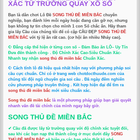
XÁC TỪ TRƯỜNG QUAY XỔ SỐ
Bạn là dân chơi
Lô Đề
SONG THỦ ĐỀ MIỀN BẮC
chuyên
nghiệp, bạn đánh lớn mỗi ngày hoặc đang cần gỡ nợ, nhưng
bạn không tự tin chọn cho mình 1 con Số chắc ăn. Hãy tham
gia lấy Cầu của chúng tôi để có cặp
CẦU ĐẸP
SONG THỦ ĐỀ
MIỀN BẮ
C
với tỷ lệ ăn rất cao. (cơ hội ăn nhiều Nháy cao).
☪ Đẳng cấp thể hiện ở từng con số – Đảm Bảo ăn LÔ– Uy Tín
Đưa đến thành công- . Độ Chính Xác Cao-Siêu Chuẩn Xác-
Nhanh tay nhận
song thủ đề miền bắc
Chuẩn Xác.
☪ Cách tính lô đề hiệu quả nhất hiện nay với phương pháp soi
cầu cực chuẩn. Chỉ có ở trang web chotdocthuude.com của
chúng tôi đội ngũ chuyên gia soi cầu . Đã ngày đêm nghiên
cứu phương pháp truyền thống . Kết hợp hiện đại để tìm ra
song thủ đề miền bắc
mới siêu chuẩn xác.
Song thủ đề miền bắc
là một phương pháp giúp bạn giải quyết
nhanh vấn đề tài chính của mình ngay bây giờ.
SONG THỦ ĐỀ MIỀN BẮC
✔ Cầu đã được lấy từ trường quay với độ chính xác tuyệt đối,
sau khi các bạn nạp thẻ thành công ở mục dưới đây
SONG
THỦ ĐỀ MIỀN BẮC
sẽ hiện ra các bạn nhìn thật kỹ nhé.