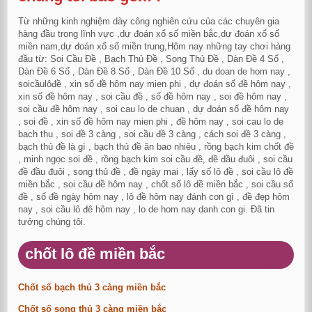
Từ những kinh nghiệm dày công nghiên cứu của các chuyên gia
hàng đầu trong lĩnh vực ,dự đoán xổ số miền bắc,dự đoán xổ số
miền nam,dự đoán xổ số miền trung,Hôm nay những tay chơi hàng
đầu từ: Soi Cầu Đề , Bạch Thủ Đề , Song Thủ Đề , Dàn Đề 4 Số ,
Dàn Đề 6 Số , Dàn Đề 8 Số , Dàn Đề 10 Số , du doan de hom nay ,
soicầulôđề , xin số đề hôm nay mien phi , dự đoán số đề hôm nay ,
xin số đề hôm nay , soi cầu đề , số đề hôm nay , soi đề hôm nay ,
soi cầu đề hôm nay , soi cau lo de chuan , dự đoán số đề hôm nay
, soi đề , xin số đề hôm nay mien phi , đề hôm nay , soi cau lo de
bach thu , soi đề 3 càng , soi cầu đề 3 càng , cách soi đề 3 càng ,
bạch thủ đề là gì , bạch thủ đề ăn bao nhiêu , rồng bạch kim chốt đề
, minh ngọc soi đề , rồng bạch kim soi cầu đề, đề đầu đuôi , soi cầu
đề đầu đuôi , song thủ đề , đề ngày mai , lấy số lô đề , soi cầu lô đề
miền bắc , soi cầu đề hôm nay , chốt số lô đề miền bắc , soi cầu số
đề , số đề ngày hôm nay , lô đề hôm nay đánh con gì , đề đẹp hôm
nay , soi cầu lô đê hôm nay , lo de hom nay danh con gi. Đã tin
tưởng chúng tôi.
chốt lô đề miền bắc
Chốt số bạch thủ 3 càng miền bắc
Chốt số song thủ 3 càng miền bắc