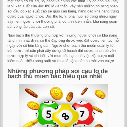
một cách có cơ sở, kỹ càng và chính xác nhất. Lý do cho điều này
là vì xác suất của độc thủ lô đã thấp, vậy nên những phương pháp
soi cầu có xác suất cao sẽ giúp cân bằng, nâng cao khả năng trúng
cược của người chơi. Độc thủ lô, vì phải nuôi số trong nhiều ngày,
vậy nên người chơi thường phải có tính kiên nhẫn, khả năng quan
sát vòng lặp của các con số.
Nuôi bạch thủ thường phù hợp với những người chơi có khả năng
tài chính nhất định, có thể đáp ứng được việc đặt cược liên tục mỗi
ngày với số tiền tăng dần. Người chơi bạch thủ muốn quản lý tốt
vốn cược thì cần phải xây dựng kế hoạch đặt cược, phân bổ vốn
cược hợp lý và chi tiết, với mục tiêu hạn chế việc đặt cược mất
kiểm soát, thiếu sáng suốt và thua lỗ nặng nề sau mỗi ván cược.
Những phương pháp soi cau lo de
bach thu mien bac hiệu quả nhất