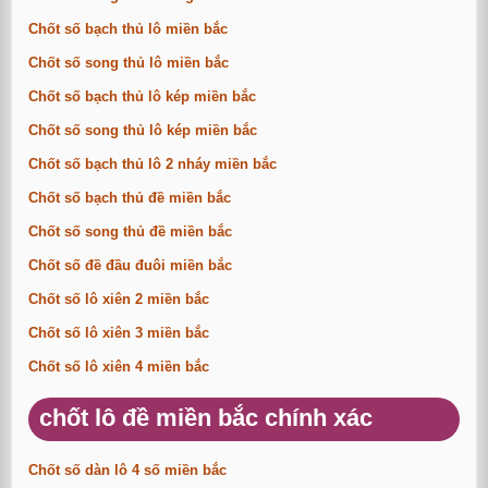
Chốt số bạch thủ lô miền bắc
Chốt số song thủ lô miền bắc
Chốt số bạch thủ lô kép miền bắc
Chốt số song thủ lô kép miền bắc
Chốt số bạch thủ lô 2 nháy miền bắc
Chốt số bạch thủ đề miền bắc
Chốt số song thủ đề miền bắc
Chốt số đề đầu đuôi miền bắc
Chốt số lô xiên 2 miền bắc
Chốt số lô xiên 3 miền bắc
Chốt số lô xiên 4 miền bắc
chốt lô đề miền bắc chính xác
Chốt số dàn lô 4 số miền bắc