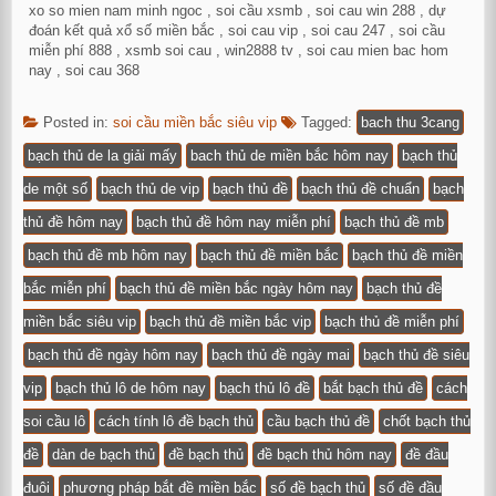
xo so mien nam minh ngoc , soi cầu xsmb , soi cau win 288 , dự
đoán kết quả xổ số miền bắc , soi cau vip , soi cau 247 , soi cầu
miễn phí 888 , xsmb soi cau , win2888 tv , soi cau mien bac hom
nay , soi cau 368
Posted in:
soi cầu miền bắc siêu vip
Tagged:
bach thu 3cang
bạch thủ de la giải mấy
bach thủ de miền bắc hôm nay
bạch thủ
de một số
bạch thủ de vip
bạch thủ đề
bạch thủ đề chuẩn
bạch
thủ đề hôm nay
bạch thủ đề hôm nay miễn phí
bạch thủ đề mb
bạch thủ đề mb hôm nay
bạch thủ đề miền bắc
bạch thủ đề miền
bắc miễn phí
bạch thủ đề miền bắc ngày hôm nay
bạch thủ đề
miền bắc siêu vip
bạch thủ đề miền bắc vip
bạch thủ đề miễn phí
bạch thủ đề ngày hôm nay
bạch thủ đề ngày mai
bạch thủ đề siêu
vip
bạch thủ lô de hôm nay
bạch thủ lô đề
bắt bạch thủ đề
cách
soi cầu lô
cách tính lô đề bạch thủ
cầu bạch thủ đề
chốt bạch thủ
đề
dàn de bạch thủ
đề bạch thủ
đề bạch thủ hôm nay
đề đầu
đuôi
phương pháp bắt đề miền bắc
số đề bạch thủ
số đề đầu