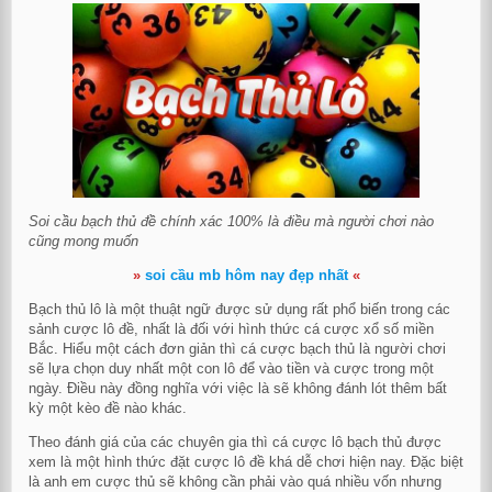
Soi cầu bạch thủ đề chính xác 100% là điều mà người chơi nào
cũng mong muốn
»
soi cầu mb hôm nay đẹp nhất
«
Bạch thủ lô là một thuật ngữ được sử dụng rất phổ biến trong các
sảnh cược lô đề, nhất là đối với hình thức cá cược xổ số miền
Bắc. Hiểu một cách đơn giản thì cá cược bạch thủ là người chơi
sẽ lựa chọn duy nhất một con lô để vào tiền và cược trong một
ngày. Điều này đồng nghĩa với việc là sẽ không đánh lót thêm bất
kỳ một kèo đề nào khác.
Theo đánh giá của các chuyên gia thì cá cược lô bạch thủ được
xem là một hình thức đặt cược lô đề khá dễ chơi hiện nay. Đặc biệt
là anh em cược thủ sẽ không cần phải vào quá nhiều vốn nhưng