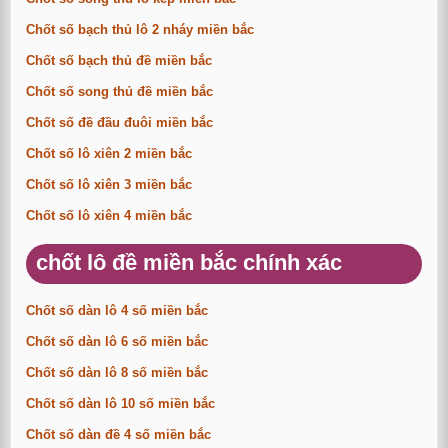
Chốt số bạch thủ lô 2 nháy miền bắc
Chốt số bạch thủ đề miền bắc
Chốt số song thủ đề miền bắc
Chốt số đề đầu đuôi miền bắc
Chốt số lô xiên 2 miền bắc
Chốt số lô xiên 3 miền bắc
Chốt số lô xiên 4 miền bắc
chốt lô đề miền bắc chính xác
Chốt số dàn lô 4 số miền bắc
Chốt số dàn lô 6 số miền bắc
Chốt số dàn lô 8 số miền bắc
Chốt số dàn lô 10 số miền bắc
Chốt số dàn đề 4 số miền bắc