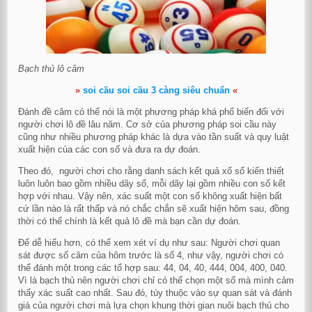
Bạch thủ lô câm
»
soi cầu soi cầu 3 càng siêu chuẩn
«
Đánh đề câm có thể nói là một phương pháp khá phổ biến đối với
người chơi lô đề lâu năm. Cơ sở của phương pháp soi cầu này
cũng như nhiều phương pháp khác là dựa vào tần suất và quy luật
xuất hiện của các con số và đưa ra dự đoán.
Theo đó, người chơi cho rằng danh sách kết quả xổ số kiến thiết
luôn luôn bao gồm nhiều dãy số, mỗi dãy lại gồm nhiều con số kết
hợp với nhau. Vậy nên, xác suất một con số không xuất hiện bất
cứ lần nào là rất thấp và nó chắc chắn sẽ xuất hiện hôm sau, đồng
thời có thể chính là kết quả lô đề mà bạn cần dự đoán.
Để dễ hiểu hơn, có thể xem xét ví dụ như sau: Người chơi quan
sát được số câm của hôm trước là số 4, như vậy, người chơi có
thể đánh một trong các tổ hợp sau: 44, 04, 40, 444, 004, 400, 040.
Vì là bạch thủ nên người chơi chỉ có thể chọn một số mà mình cảm
thấy xác suất cao nhất. Sau đó, tùy thuộc vào sự quan sát và đánh
giá của người chơi mà lựa chọn khung thời gian nuôi bạch thủ cho