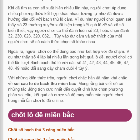
Khi đã tìm ra con số xuất hiện nhiều lần này, người chơi áp dụng
nhiều phương thức kết hợp khác nhau, tương tự như đã được
hướng dẫn đối với bạch thủ lô câm. Ví dụ như người chơi quan sát
thấy số 23 thường xuyên xuất hiện trong kết quả lô đề và xổ số
kiến thiết, vậy người chơi có thể đánh luôn số 23, hoặc chọn đánh
32, 230, 023, 320, 032… Tùy vào dự cảm và sở thích của mỗi
người chơi sẽ có cách thức chọn số khác nhau.
Ngoài ra, người chơi có thể dùng bạc nhớ kết hợp với đề chạm. Ví
dụ như thấy số 4 lặp lại nhiều lần trong kết quả lô đề, người chơi có
thể lần lượt đánh bạch thủ lô với các số 41, 42, 43, 44, 45, 46, 47,
48, 49 hoặc đổi sang dãy chạm đuôi 4 tùy ý.
Với những kiến thức trên, người chơi chắc hẳn đã nắm khá chắc
về
soi cau lo de bach thu mien bac
. Mong rằng bài viết sẽ có
những tác động tích cực nhất đến quyết định lựa chọn phương
pháp soi cầu, kết quả cá cược và độ may mắn của người chơi
trong mỗi lần chơi lô đề online.
chốt lô đề miền bắc
Chốt số bạch thủ 3 càng miền bắc
Chốt số song thủ 3 càng miền bắc