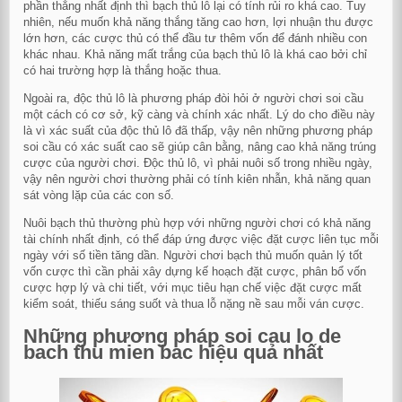
phần thắng nhất định thì bạch thủ lô lại có tính rủi ro khá cao. Tuy
nhiên, nếu muốn khả năng thắng tăng cao hơn, lợi nhuận thu được
lớn hơn, các cược thủ có thể đầu tư thêm vốn để đánh nhiều con
khác nhau. Khả năng mất trắng của bạch thủ lô là khá cao bởi chỉ
có hai trường hợp là thắng hoặc thua.
Ngoài ra, độc thủ lô là phương pháp đòi hỏi ở người chơi soi cầu
một cách có cơ sở, kỹ càng và chính xác nhất. Lý do cho điều này
là vì xác suất của độc thủ lô đã thấp, vậy nên những phương pháp
soi cầu có xác suất cao sẽ giúp cân bằng, nâng cao khả năng trúng
cược của người chơi. Độc thủ lô, vì phải nuôi số trong nhiều ngày,
vậy nên người chơi thường phải có tính kiên nhẫn, khả năng quan
sát vòng lặp của các con số.
Nuôi bạch thủ thường phù hợp với những người chơi có khả năng
tài chính nhất định, có thể đáp ứng được việc đặt cược liên tục mỗi
ngày với số tiền tăng dần. Người chơi bạch thủ muốn quản lý tốt
vốn cược thì cần phải xây dựng kế hoạch đặt cược, phân bổ vốn
cược hợp lý và chi tiết, với mục tiêu hạn chế việc đặt cược mất
kiểm soát, thiếu sáng suốt và thua lỗ nặng nề sau mỗi ván cược.
Những phương pháp soi cau lo de
bach thu mien bac hiệu quả nhất