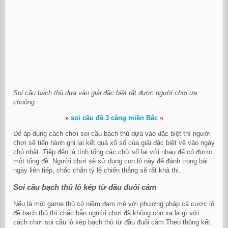
Soi cầu bạch thủ dựa vào giải đặc biệt rất được người chơi ưa
chuộng
»
soi cầu đề 3 càng miền Bắc
«
Để áp dụng cách chơi soi cầu bạch thủ dựa vào đặc biệt thì người
chơi sẽ tiến hành ghi lại kết quả xổ số của giải đặc biệt về vào ngày
chủ nhật. Tiếp đến là tính tổng các chữ số lại với nhau để có được
một tổng đề. Người chơi sẽ sử dụng con lô này để đánh trong bài
ngày liên tiếp, chắc chắn tỷ lệ chiến thắng sẽ rất khả thi.
Soi cầu bạch thủ lô kép từ đầu đuôi câm
Nếu là một game thủ có niềm đam mê với phương pháp cá cược lô
đề bạch thủ thì chắc hẳn người chơi đã không còn xa lạ gì với
cách chơi soi cầu lô kép bạch thủ từ đầu đuôi câm.Theo thông kết