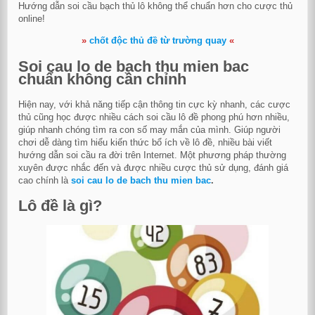
Hướng dẫn soi cầu bạch thủ lô không thể chuẩn hơn cho cược thủ
online!
»
chốt độc thủ đề từ trường quay
«
Soi cau lo de bach thu mien bac
chuẩn không cần chỉnh
Hiện nay, với khả năng tiếp cận thông tin cực kỳ nhanh, các cược
thủ cũng học được nhiều cách soi cầu lô đề phong phú hơn nhiều,
giúp nhanh chóng tìm ra con số may mắn của mình. Giúp người
chơi dễ dàng tìm hiểu kiến thức bổ ích về lô đề, nhiều bài viết
hướng dẫn soi cầu ra đời trên Internet. Một phương pháp thường
xuyên được nhắc đến và được nhiều cược thủ sử dụng, đánh giá
cao chính là
soi cau lo de bach thu mien bac
.
Lô đề là gì?