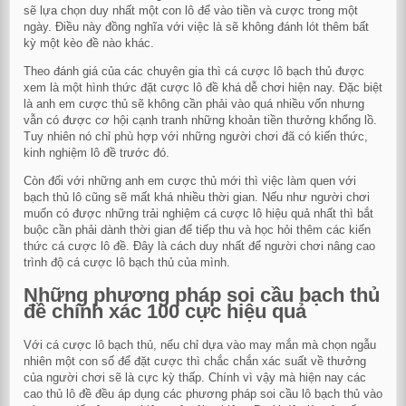
sẽ lựa chọn duy nhất một con lô để vào tiền và cược trong một
ngày. Điều này đồng nghĩa với việc là sẽ không đánh lót thêm bất
kỳ một kèo đề nào khác.
Theo đánh giá của các chuyên gia thì cá cược lô bạch thủ được
xem là một hình thức đặt cược lô đề khá dễ chơi hiện nay. Đặc biệt
là anh em cược thủ sẽ không cần phải vào quá nhiều vốn nhưng
vẫn có được cơ hội cạnh tranh những khoản tiền thưởng khổng lồ.
Tuy nhiên nó chỉ phù hợp với những người chơi đã có kiến thức,
kinh nghiệm lô đề trước đó.
Còn đối với những anh em cược thủ mới thì việc làm quen với
bạch thủ lô cũng sẽ mất khá nhiều thời gian. Nếu như người chơi
muốn có được những trải nghiệm cá cược lô hiệu quả nhất thì bắt
buộc cần phải dành thời gian để tiếp thu và học hỏi thêm các kiến
thức cá cược lô đề. Đây là cách duy nhất để người chơi nâng cao
trình độ cá cược lô bạch thủ của mình.
Những phương pháp soi cầu bạch thủ
đề chính xác 100 cực hiệu quả
Với cá cược lô bạch thủ, nếu chỉ dựa vào may mắn mà chọn ngẫu
nhiên một con số để đặt cược thì chắc chắn xác suất về thưởng
của người chơi sẽ là cực kỳ thấp. Chính vì vậy mà hiện nay các
cao thủ lô đề đều áp dụng các phương pháp soi cầu lô bạch thủ vào