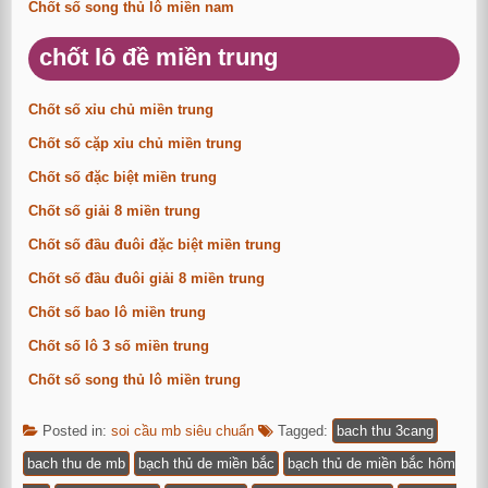
Chốt số song thủ lô miền
nam
chốt lô đề miền trung
Chốt số xỉu chủ miền trung
Chốt số cặp xỉu chủ miền trung
Chốt số đặc biệt miền trung
Chốt số giải 8 miền trung
Chốt số đầu đuôi đặc biệt miền trung
Chốt số đầu đuôi giải 8 miền trung
Chốt số bao lô miền trung
Chốt số lô 3 số miền trung
Chốt số song thủ lô miền trung
Posted in:
soi cầu mb siêu chuẩn
Tagged:
bach thu 3cang
bach thu de mb
bạch thủ de miền bắc
bạch thủ de miền bắc hôm