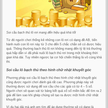
Soi cầu bạch thủ lô rơi mang đến hiệu quả khá tốt
Từ đó người chơi thống kê những con lô rơi có dạng đề AB, tiến
hành nuôi con lô rơi này từ 3 cho đến 5 chắc chắn sẽ có được hiệu
quả. Thông thường bạch thủ lô rơi không mang đến tỷ lệ trả thưởng
quá hấp dẫn vì đã phải nuôi lô bạch thủ rơi trong một khoảng thời
gian khá dài. Tuy nhiên ngược lại cơ hội chiến thắng là vô cùng khả
thi.
Soi cầu lô bạch thủ theo hình chữ nhật khuyết góc
Phương pháp soi cầu lô bạch thủ theo hình chữ nhật khuyết góc
cũng được người chơi đánh giá rất cao. Phương pháp này sẽ
thường được sử dụng để soi cầu cho các giải có từ 4 – 5 số.
Người chơi sẽ quan sát từ bảng kết quả xổ số miền bắc để tìm ra 2
giải để làm sao khi ghép chúng sẽ tạo ra được một hình chữ nhật
khuyết góc.
Ví dụ hai dải mà anh em tìm để áp dụng thường sẽ có dạng là