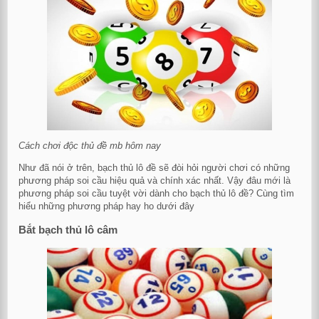
Cách chơi độc thủ đề mb hôm nay
Như đã nói ở trên, bạch thủ lô đề sẽ đòi hỏi người chơi có những
phương pháp soi cầu hiệu quả và chính xác nhất. Vậy đâu mới là
phương pháp soi cầu tuyệt vời dành cho bạch thủ lô đề? Cùng tìm
hiểu những phương pháp hay ho dưới đây
Bắt bạch thủ lô câm