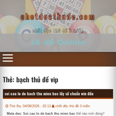
chotdocthude.com
chốt độc thủ đề 3 miền
Thẻ:
bạch thủ đề vip
soi cau lo de bach thu mien bac lấy số chuẩn win đều
Thứ Ba, 04/08/2026 - 20:13
chốt độc thủ đề 3 miền
Meta des
:
Soi cau lo de bach thu mien bac
thế nào mới đúng?