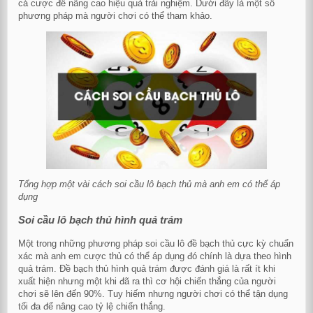
cá cược để nâng cao hiệu quả trải nghiệm. Dưới đây là một số
phương pháp mà người chơi có thể tham khảo.
Tổng hợp một vài cách soi cầu lô bạch thủ mà anh em có thể áp
dụng
Soi cầu lô bạch thủ hình quả trám
Một trong những phương pháp soi cầu lô đề bạch thủ cực kỳ chuẩn
xác mà anh em cược thủ có thể áp dụng đó chính là dựa theo hình
quả trám. Đề bạch thủ hình quả trám được đánh giá là rất ít khi
xuất hiện nhưng một khi đã ra thì cơ hội chiến thắng của người
chơi sẽ lên đến 90%. Tuy hiếm nhưng người chơi có thể tận dụng
tối đa để nâng cao tỷ lệ chiến thắng.