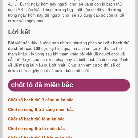
A…… B, thì ngày hôm nay người chơi sẽ đánh con lô bạch thủ
dạng AB hoặc BA. Trong trường hợp một cặp số đã về thưởng
trong ngày hôm nay thì người chơi sẽ sử dụng cặp số còn lại để
cược vào ngày mai.
Lời kết
Bài viết trên đây là tổng hợp những phương pháp
soi cầu bạch thủ
đề chính xác 100
cực kỳ hiệu quả mà anh em cược thủ có thể
tham khảo. Hy vọng sau khi tham khảo bài viết đã người chơi đã
nắm rõ được các phương pháp này và biết cách áp dụng vào đánh
đề để mang lại hiệu quả tốt nhất. Chúc anh em cược thủ sẽ có
được những giây phút cá cược bùng nổ nhất.
chốt lô đề miền bắc
Chốt số bạch thủ 3 càng miền bắc
Chốt số song thủ 3 càng miền bắc
Chốt số bạch thủ lô miền bắc
Chốt số song thủ lô miền bắc