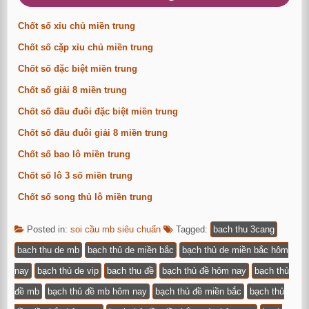
Chốt số xỉu chủ miền trung
Chốt số cặp xỉu chủ miền trung
Chốt số đặc biệt miền trung
Chốt số giải 8 miền trung
Chốt số đầu đuôi đặc biệt miền trung
Chốt số đầu đuôi giải 8 miền trung
Chốt số bao lô miền trung
Chốt số lô 3 số miền trung
Chốt số song thủ lô miền trung
Posted in:
soi cầu mb siêu chuẩn
Tagged:
bach thu 3cang
bach thu de mb
bạch thủ de miền bắc
bạch thủ de miền bắc hôm
nay
bạch thủ de vip
bach thu đề
bạch thủ đề hôm nay
bạch thủ
đề mb
bạch thủ đề mb hôm nay
bạch thủ đề miền bắc
bạch thủ