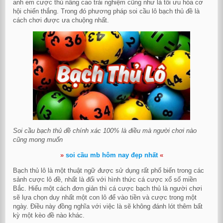
anh em cược thủ nâng cao trải nghiệm cũng như là tối ưu hóa cơ
hội chiến thắng. Trong đó phương pháp soi cầu lô bạch thủ đề là
cách chơi được ưa chuộng nhất.
Soi cầu bạch thủ đề chính xác 100% là điều mà người chơi nào
cũng mong muốn
»
soi cầu mb hôm nay đẹp nhất
«
Bạch thủ lô là một thuật ngữ được sử dụng rất phổ biến trong các
sảnh cược lô đề, nhất là đối với hình thức cá cược xổ số miền
Bắc. Hiểu một cách đơn giản thì cá cược bạch thủ là người chơi
sẽ lựa chọn duy nhất một con lô để vào tiền và cược trong một
ngày. Điều này đồng nghĩa với việc là sẽ không đánh lót thêm bất
kỳ một kèo đề nào khác.