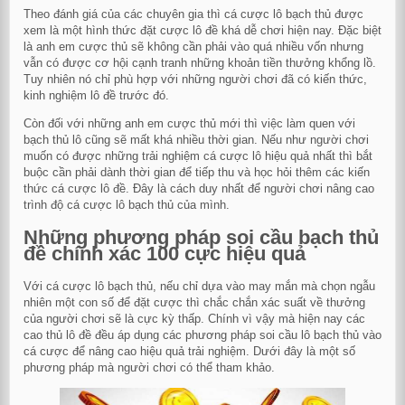
Theo đánh giá của các chuyên gia thì cá cược lô bạch thủ được
xem là một hình thức đặt cược lô đề khá dễ chơi hiện nay. Đặc biệt
là anh em cược thủ sẽ không cần phải vào quá nhiều vốn nhưng
vẫn có được cơ hội cạnh tranh những khoản tiền thưởng khổng lồ.
Tuy nhiên nó chỉ phù hợp với những người chơi đã có kiến thức,
kinh nghiệm lô đề trước đó.
Còn đối với những anh em cược thủ mới thì việc làm quen với
bạch thủ lô cũng sẽ mất khá nhiều thời gian. Nếu như người chơi
muốn có được những trải nghiệm cá cược lô hiệu quả nhất thì bắt
buộc cần phải dành thời gian để tiếp thu và học hỏi thêm các kiến
thức cá cược lô đề. Đây là cách duy nhất để người chơi nâng cao
trình độ cá cược lô bạch thủ của mình.
Những phương pháp soi cầu bạch thủ
đề chính xác 100 cực hiệu quả
Với cá cược lô bạch thủ, nếu chỉ dựa vào may mắn mà chọn ngẫu
nhiên một con số để đặt cược thì chắc chắn xác suất về thưởng
của người chơi sẽ là cực kỳ thấp. Chính vì vậy mà hiện nay các
cao thủ lô đề đều áp dụng các phương pháp soi cầu lô bạch thủ vào
cá cược để nâng cao hiệu quả trải nghiệm. Dưới đây là một số
phương pháp mà người chơi có thể tham khảo.