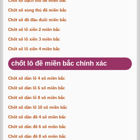
Chốt số bạch thủ đề miền bắc
Chốt số song thủ đề miền bắc
Chốt số đề đầu đuôi miền bắc
Chốt số lô xiên 2 miền bắc
Chốt số lô xiên 3 miền bắc
Chốt số lô xiên 4 miền bắc
chốt lô đề miền bắc chính xác
Chốt số dàn lô 4 số miền bắc
Chốt số dàn lô 6 số miền bắc
Chốt số dàn lô 8 số miền bắc
Chốt số dàn lô 10 số miền bắc
Chốt số dàn đề 4 số miền bắc
Chốt số dàn đề 6 số miền bắc
Chốt số dàn đề 8 số miền bắc