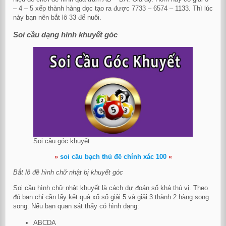
– 4 – 5 xếp thành hàng dọc tạo ra được 7733 – 6574 – 1133. Thì lúc
này bạn nên bắt lô 33 để nuôi.
Soi cầu dạng hình khuyết góc
Soi cầu góc khuyết
»
soi cầu bạch thủ đề chính xác 100
«
Bắt lô đề hình chữ nhật bị khuyết góc
Soi cầu hình chữ nhật khuyết là cách dự đoán số khá thú vị. Theo
đó bạn chỉ cần lấy kết quả xổ số giải 5 và giải 3 thành 2 hàng song
song. Nếu bạn quan sát thấy có hình dạng:
ABCDA