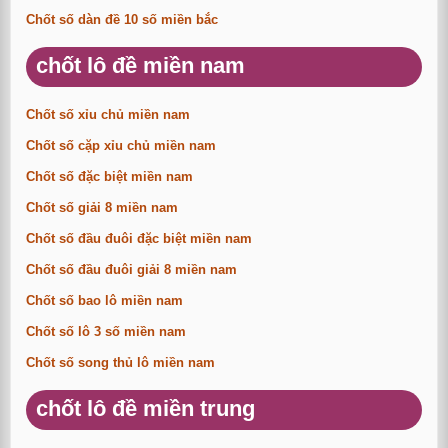
Chốt số dàn đề 10 số miền bắc
chốt lô đề miền nam
Chốt số xỉu chủ miền nam
Chốt số cặp xỉu chủ miền nam
Chốt số đặc biệt miền nam
Chốt số giải 8 miền nam
Chốt số đầu đuôi đặc biệt miền nam
Chốt số đầu đuôi giải 8 miền nam
Chốt số bao lô miền nam
Chốt số lô 3 số miền nam
Chốt số song thủ lô miền
nam
chốt lô đề miền trung