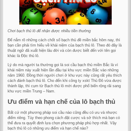
Chơi bạch thủ lô để nhận được nhiều tiền thưởng
Để nắm rõ những cách chốt số bạch thủ đề miền bắc hôm nay, thì
bạn cần phải tìm hiểu về khái niệm của bạch thủ lô. Theo đó đây là
thuật ngữ đã xuất hiện lâu đời và còn được biết đến với tên gọi
khác là Độc thủ lô.
Lý do mà người ta thường gọi là soi cầu bạch thủ miền Bắc là vì
khái niệm này xuất hiện lần đầu tại khu vực miền Bắc vào những
năm 1960. Đồng thời người chơi ở khu vực này cũng rất yêu thích
cách đánh bạch thủ lô. Cho đến khi công ty xskt Thủ Đô vừa được
thành lập, thì cụm từ Bạch thủ lô mới được phổ biến rộng rãi sang
khu vực miền Trung – Nam.
Ưu điểm và hạn chế của lô bạch thủ
Bất cứ một phương pháp soi cầu nào cũng đều có ưu và nhược
điểm riêng. Tùy theo phong cách đặt cược và sở thích mà bạn có
thể đưa ra quyết định lựa chọn phương pháp phù hợp nhất. Vậy
bạch thủ lô có những ưu điểm và hạn chế nào?