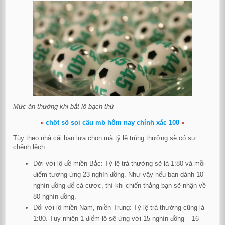
Mức ăn thưởng khi bắt lô bạch thủ
»
chốt số soi cầu mb hôm nay chính xác 100
«
Tùy theo nhà cái bạn lựa chọn mà tỷ lệ trúng thưởng sẽ có sự
chênh lệch:
Đới với lô đề miền Bắc: Tỷ lệ trả thưởng sẽ là 1:80 và mỗi
điểm tương ứng 23 nghìn đồng. Như vậy nếu bạn dành 10
nghìn đồng để cá cược, thì khi chiến thắng bạn sẽ nhận về
80 nghìn đồng.
Đối với lô miền Nam, miền Trung: Tỷ lệ trả thưởng cũng là
1:80. Tuy nhiên 1 điểm lô sẽ ứng với 15 nghìn đồng – 16