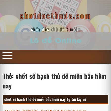
chotdocthude.com
chốt độc thủ đề 3 miền
Thẻ:
chốt số bạch thủ đề miền bắc hôm
nay
chốt số bạch thủ đề miền bắc hôm nay tự tin lấy số