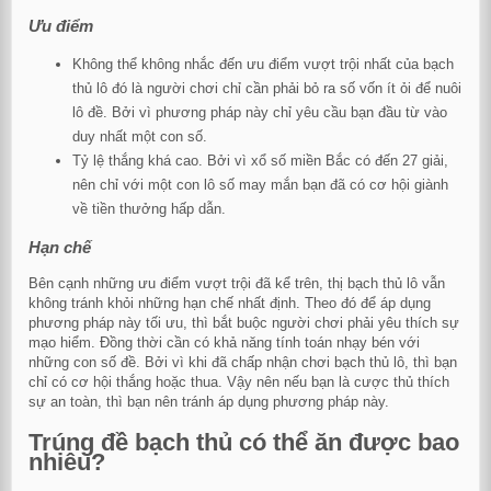
Ưu điểm
Không thể không nhắc đến ưu điểm vượt trội nhất của bạch
thủ lô đó là người chơi chỉ cần phải bỏ ra số vốn ít ỏi để nuôi
lô đề. Bởi vì phương pháp này chỉ yêu cầu bạn đầu từ vào
duy nhất một con số.
Tỷ lệ thắng khá cao. Bởi vì xổ số miền Bắc có đến 27 giải,
nên chỉ với một con lô số may mắn bạn đã có cơ hội giành
về tiền thưởng hấp dẫn.
Hạn chế
Bên cạnh những ưu điểm vượt trội đã kể trên, thị bạch thủ lô vẫn
không tránh khỏi những hạn chế nhất định. Theo đó để áp dụng
phương pháp này tối ưu, thì bắt buộc người chơi phải yêu thích sự
mạo hiểm. Đồng thời cần có khả năng tính toán nhạy bén với
những con số đề. Bởi vì khi đã chấp nhận chơi bạch thủ lô, thì bạn
chỉ có cơ hội thắng hoặc thua. Vậy nên nếu bạn là cược thủ thích
sự an toàn, thì bạn nên tránh áp dụng phương pháp này.
Trúng đề bạch thủ có thể ăn được bao
nhiêu?