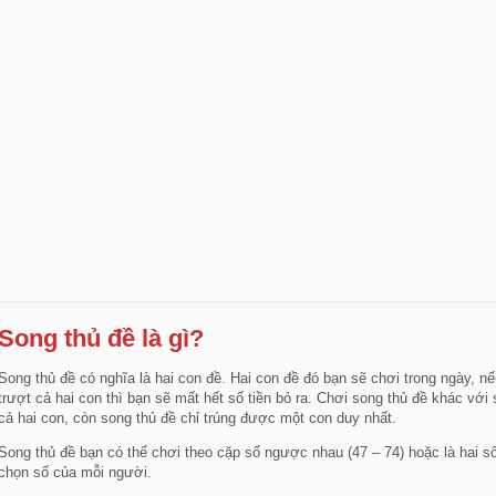
Song thủ đề là gì?
Song thủ đề có nghĩa là hai con đề. Hai con đề đó bạn sẽ chơi trong ngày, nếu
trượt cả hai con thì bạn sẽ mất hết số tiền bỏ ra. Chơi song thủ đề khác với 
cả hai con, còn song thủ đề chỉ trúng được một con duy nhất.
Song thủ đề bạn có thể chơi theo cặp số ngược nhau (47 – 74) hoặc là hai s
chọn số của mỗi người.