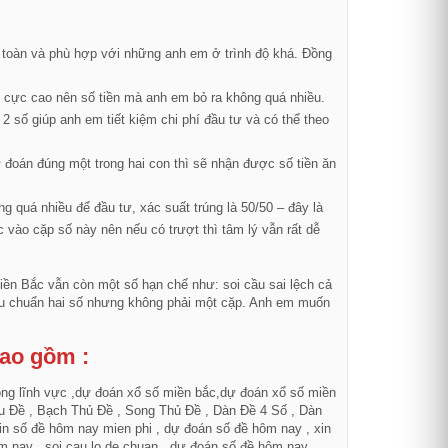
n toàn và phù hợp với những anh em ở trình độ khá. Đồng
 cực cao nên số tiền mà anh em bỏ ra không quá nhiều.
 2 số giúp anh em tiết kiệm chi phí đầu tư và có thể theo
 đoán đúng một trong hai con thì sẽ nhận được số tiền ăn
ông quá nhiều để đầu tư, xác suất trúng là 50/50 – đây là
 vào cặp số này nên nếu có trượt thì tâm lý vẫn rất dễ
ền Bắc vẫn còn một số hạn chế như: soi cầu sai lệch cả
cầu chuẩn hai số nhưng không phải một cặp. Anh em muốn
bao gồm :
 ,dự đoán xổ số miền bắc,dự đoán xổ số miền
i Cầu Đề , Bạch Thủ Đề , Song Thủ Đề , Dàn Đề 4 Số , Dàn
in số đề hôm nay mien phi , dự đoán số đề hôm nay , xin
m nay , soi cau lo de chuan , dự đoán số đề hôm nay ,