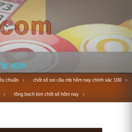
.com
iêu chuẩn
chốt số soi cầu mb hôm nay chính xác 100
rồng bạch kim chốt số hôm nay