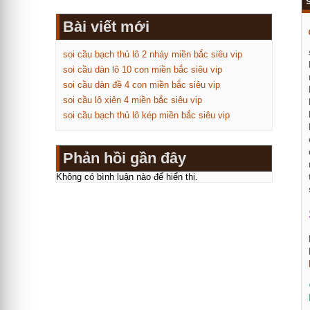
Bài viết mới
soi cầu bạch thủ lô 2 nháy miền bắc siêu vip
soi cầu dàn lô 10 con miền bắc siêu vip
soi cầu dàn đề 4 con miền bắc siêu vip
soi cầu lô xiên 4 miền bắc siêu vip
soi cầu bạch thủ lô kép miền bắc siêu vip
Phản hồi gần đây
Không có bình luận nào để hiển thị.