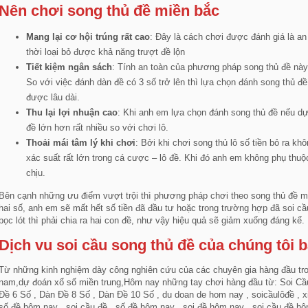
Nên chơi song thủ đề miền bắc
Mang lại cơ hội trúng rất cao
: Đây là cách chơi được đánh giá là a
thời loại bỏ được khả năng trượt đề lộn
Tiết kiệm ngân sách
: Tính an toàn của phương pháp song thủ đề này
So với việc đánh dàn đề có 3 số trở lên thì lựa chọn đánh song thủ đề
được lâu dài.
Thu lại lợi nhuận cao
: Khi anh em lựa chọn đánh song thủ đề nếu dự
đề lớn hơn rất nhiều so với chơi lô.
Thoải mái tâm lý khi chơi
: Bởi khi chơi song thủ lô số tiền bỏ ra kh
xác suất rất lớn trong cá cược – lô đề. Khi đó anh em không phụ thuộc
chịu.
Bên cạnh những ưu điểm vượt trội thì phương pháp chơi theo song thủ đề mi
hai số, anh em sẽ mất hết số tiền đã đầu tư hoặc trong trường hợp đã soi 
bọc lót thì phải chia ra hai con đề, như vậy hiệu quả sẽ giảm xuống đáng kể.
Dịch vu soi cầu song thủ đề của chúng tôi 
Từ những kinh nghiệm dày công nghiên cứu của các chuyên gia hàng đầu trong lĩnh vực
nam,dự đoán xổ số miền trung,Hôm nay những tay chơi hàng đầu từ: So
Đề 6 Số , Dàn Đề 8 Số , Dàn Đề 10 Số , du doan de hom nay , soicầulôđề , x
số đề hôm nay , soi cầu đề , số đề hôm nay , soi đề hôm nay , soi cầu đề hô