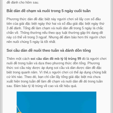
đề đánh cho hôm sau.
Bắt dàn đề chạm và nuôi trong 5 ngày cuối tuần
Phương thức dàn đề đặc biệt này người chơi sẽ lấy con số đầu
tiên của giải đặc biệt ngày thứ hai và số đầu giải đặc biệt ngày thứ
3 để đánh. Tổng đề làm chạm và nuôi dàn đề trong 5 ngày là chắc
chắn về. Thông thường nếu theo quy luật thường gặp thì dạng dề
này có thể về trong 3 ngyaf. Nhưng để đảm bảo hơn thì người chơi
nên nuôi chúng 5 ngày là tốt nhất.
Soi cầu dàn đề nuôi theo tuần và đánh dồn tổng
Thêm một cách
soi cầu dàn đề mb tỷ lệ trúng 99
đó là người chơi
nuôi đề trong tuần và dựa theo phương thức dồn tổng. Phương
thức soi cầu này được áp dụng soi cầu và dàn được dàn đề đặc
biệt trong quanh năm. Vì thê,s người chơi có thể áp dụng chúng bất
cứ khi nào. Theo đó, bạn chỉ cần lấy tổng giải đặc biệt mà chưa
xuất hiện trong tuần để làm đề chạm và nuôi dàn đề đó trong tuần
sau. Đảm bảo tỷ lệ trúng về cao và rất hiệu quả.