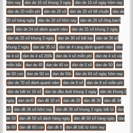
hôm nay
dàn de 10 số khung 3 ngày
dàn de 10 số ngày hôm nay
dàn de 20 miễn phí
dàn de 20 số
dàn de 20 số 68 chuẩn
dàn de
20 số hàng ngày
dàn de 20 số hôm nay
dàn de 20 số rồng bạch
kim
dàn de 24 số đánh quanh năm
dàn de 25 số khung 2 ngày
dàn de 25 số khung 3 ngày
dàn de 30 số bất bại
dàn de 30 số
khung 2 ngày
dàn de 35 số
dàn de 4 càng đánh quanh năm
dàn
de 4 số
dàn de 4 số 200k
dàn de 4 số miễn phí
dàn de 4 số vip
miền bắc
dan de 40
dan de 40 so
dàn de 5 số
dan de 50
dan
de 50 con
dan de 50 so
dan de 50s
dàn de 64 số ngày hôm nay
dàn de 70 số đánh quanh năm
dàn de 8 số
dàn de 8 số miền phí
dàn de bất tử 10 số
dàn de đầu đuôi khung 3 ngày
dàn de khung 2
ngày
dan de30
dan đề 10 số
dan đe 20
dàn đề 30
dàn đề 34
số
dàn đề 36 số hôm nay
dàn đề 36 số khung 3 ngày bất tử
dan
đe 50
dàn đề 50 số đánh hàng ngày
dàn đề 50 số hàng ngày
dan
đe 60
dàn đề 60 con
dàn đề 8
dàn đề bất tử hôm nay