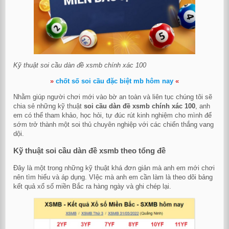
Kỹ thuật soi cầu dàn đề xsmb chính xác 100
»
chốt số soi cầu đặc biệt mb hôm nay
«
Nhằm giúp người chơi mới vào bờ an toàn và liên tục chúng tôi sẽ
chia sẻ những kỹ thuật
soi cầu dàn đề xsmb chính xác 100
, anh
em có thể tham khảo, học hỏi, tự đúc rút kinh nghiệm cho mình để
sớm trở thành một soi thủ chuyên nghiệp với các chiến thắng vang
dội.
Kỹ thuật soi cầu dàn đề xsmb theo tổng đề
Đây là một trong những kỹ thuật khá đơn giản mà anh em mới chơi
nên tìm hiểu và áp dụng. VIệc mà anh em cần làm là theo dõi bảng
kết quả xổ số miền Bắc ra hàng ngày và ghi chép lại.