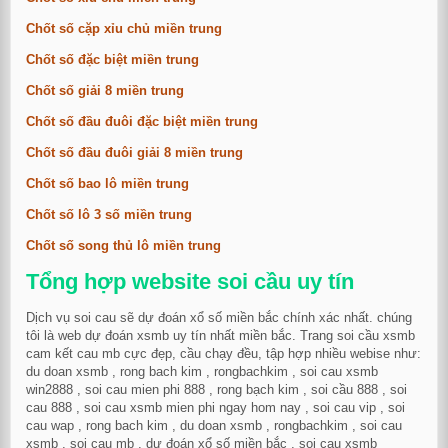
Chốt số cặp xỉu chủ miền trung
Chốt số đặc biệt miền trung
Chốt số giải 8 miền trung
Chốt số đầu đuôi đặc biệt miền trung
Chốt số đầu đuôi giải 8 miền trung
Chốt số bao lô miền trung
Chốt số lô 3 số miền trung
Chốt số song thủ lô miền trung
Tổng hợp website soi cầu uy tín
Dịch vụ soi cau sẽ dự đoán xổ số miền bắc chính xác nhất. chúng
tôi là web dự đoán xsmb uy tín nhất miền bắc. Trang soi cầu xsmb
cam kết cau mb cực đẹp, cầu chạy đều, tập hợp nhiều webise như:
du doan xsmb , rong bach kim , rongbachkim , soi cau xsmb
win2888 , soi cau mien phi 888 , rong bạch kim , soi cầu 888 , soi
cau 888 , soi cau xsmb mien phi ngay hom nay , soi cau vip , soi
cau wap , rong bach kim , du doan xsmb , rongbachkim , soi cau
xsmb , soi cau mb , dự đoán xổ số miền bắc , soi cau xsmb