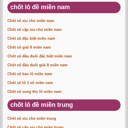
chốt lô đề miền nam
Chốt số xỉu chủ miền nam
Chốt số cặp xỉu chủ miền nam
Chốt số đặc biệt miền nam
Chốt số giải 8 miền nam
Chốt số đầu đuôi đặc biệt miền nam
Chốt số đầu đuôi giải 8 miền nam
Chốt số bao lô miền nam
Chốt số lô 3 số miền nam
Chốt số song thủ lô miền
nam
chốt lô đề miền trung
Chốt số xỉu chủ miền trung
Chốt số cặp xỉu chủ miền trung