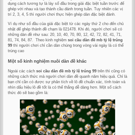
dụng cách tương tự là láy số đầu trong giải đặc biệt tuần trước để
ghép với nhau và tạo thành cầu đánh trong tuần. Tuy nhiên các vị
trí 2, 3, 4, 5 thì người chơi thực hiện ghép dàn đặc biệt đánh.
Ví dụ như số đầu của giải đặc biệt từ các ngày thứ 2 cho đến chủ
nhật để ghép thành đề chạm là 021478. Khi đó, người chơi sẽ có
những dàn đề như sau: 20, 10, 40, 70, 80, 12, 42, 72, 82, 41, 71,
81, 74, 84, 87. Theo kinh nghiệm
soi cầu dàn đề mb tỷ lệ trúng
99
thì người chơi chỉ cần dàn chúng trong vòng vài ngày là có thể
trúng cao
Một số kinh nghiệm nuôi dàn đề khác
Ngoài các cách
soi cầu dàn đề mb tỷ lệ trúng 99
trên thì cũng có
những cách thức mà người chơi dàn đề quanh năm hiệu quả. Chỉ là
bạn chỉ cần có được sự phân tích về lô đề chuẩn xác, tính toán và
nhìn dấu hiệu lô đề tốt là có thể thắng dễ dàng hơn. Một số cách
thức đó sẽ bao gồm là: