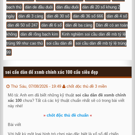
bạch thủ
dàn de đầu đuôi
dàn đầu đuôi
dàn đề 20 số khung 2
ngày
dàn đề 3 càng
dàn đề 30 số
dàn đề 36 số 666
dàn đề 4 số
dàn đề 50 số 247
dàn đề 6 số
dàn đề ba càng
Dàn đề có an toàn
không
dàn đề rồng bạch kim
Kinh nghiệm soi cầu dàn đề mb tỷ lệ
trúng 99 như cao thủ
soi cầu dàn đề
soi cầu dàn đề mb tỷ lệ trúng
99
soi cầu dàn đề xsmb chính xác 100 cầu siêu đẹp
Thứ Sáu, 07/08/2026 - 19:49
chốt độc thủ đề 3 miền
Mô tả: Anh em đã biết những kỹ thuật
soi cầu dàn đề xsmb chính
xác 100
chưa? Tất cả các kỹ thuật chuẩn nhất sẽ có trong bài viết
này nhé!
»
chốt độc thủ đề chuẩn
«
Bài viết
Với bất kỳ một loại hình trò chơi nào đặc biệt là xổ số để chiến