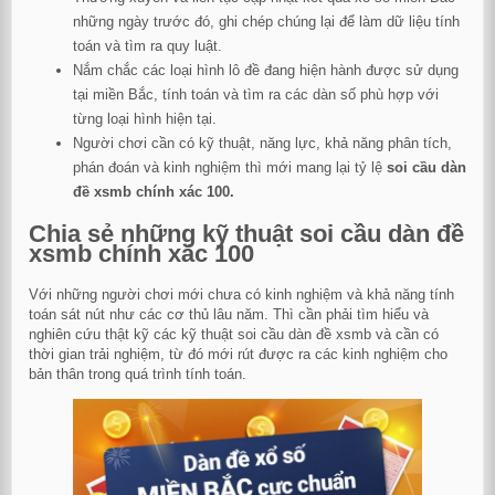
những ngày trước đó, ghi chép chúng lại để làm dữ liệu tính
toán và tìm ra quy luật.
Nắm chắc các loại hình lô đề đang hiện hành được sử dụng
tại miền Bắc, tính toán và tìm ra các dàn số phù hợp với
từng loại hình hiện tại.
Người chơi cần có kỹ thuật, năng lực, khả năng phân tích,
phán đoán và kinh nghiệm thì mới mang lại tỷ lệ
soi cầu dàn
đề xsmb chính xác 100.
Chia sẻ những kỹ thuật soi cầu dàn đề
xsmb chính xác 100
Với những người chơi mới chưa có kinh nghiệm và khả năng tính
toán sát nút như các cơ thủ lâu năm. Thì cần phải tìm hiểu và
nghiên cứu thật kỹ các kỹ thuật soi cầu dàn đề xsmb và cần có
thời gian trải nghiệm, từ đó mới rút được ra các kinh nghiệm cho
bản thân trong quá trình tính toán.