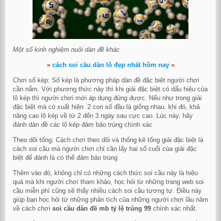
Một số kinh nghiệm nuôi dàn đề khác
»
cách soi cầu dàn lô đẹp nhất hôm nay
«
Chơi số kép: Số kép là phương pháp dàn đề đặc biệt người chơi
cần nắm. Với phương thức này thì khi giải đặc biệt có dấu hiệu của
lô kép thì người chơi mới áp dụng đúng được. Nếu như trong giải
đặc biệt mà có xuất hiện 2 con số đầu là giống nhau. khi đó, khả
năng cao lô kép về từ 2 đến 3 ngày sau cực cao. Lúc này, hãy
đánh dàn đề các lô kép đảm bảo trúng chính xác
Theo dõi tổng: Cách chơi theo dõi và thống kê tổng giải đặc biệt là
cách soi cầu mà người chơi chỉ cần lấy hai số cuối của giải đặc
biệt để đánh là có thể đảm bảo trúng
Thêm vào đó, không chỉ có những cách thức soi cầu này là hiệu
quả mà khi người chơi tham khảo, học hỏi từ những trang web soi
cầu miễn phí cũng sẽ thấy nhiều cách soi cầu tương tự. Điều này
giúp bạn học hỏi từ những phân tích của những người chơi lâu năm
về cách chơi
soi cầu dàn đề mb tỷ lệ trúng 99
chính xác nhất.