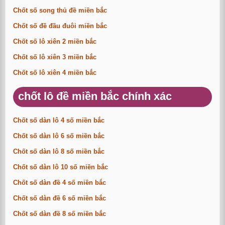
Chốt số song thủ đề miền bắc
Chốt số đề đầu đuôi miền bắc
Chốt số lô xiên 2 miền bắc
Chốt số lô xiên 3 miền bắc
Chốt số lô xiên 4 miền bắc
chốt lô đề miền bắc chính xác
Chốt số dàn lô 4 số miền bắc
Chốt số dàn lô 6 số miền bắc
Chốt số dàn lô 8 số miền bắc
Chốt số dàn lô 10 số miền bắc
Chốt số dàn đề 4 số miền bắc
Chốt số dàn đề 6 số miền bắc
Chốt số dàn đề 8 số miền bắc