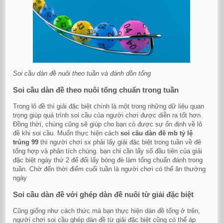
Soi cầu dàn đề nuôi theo tuần và đánh dồn tổng
Soi cầu dàn đề theo nuôi tổng chuẩn trong tuần
Trong lô đề thì giải đặc biệt chính là một trong những dữ liệu quan
trọng giúp quá trình soi cầu của người chơi được diễn ra tốt hơn.
Đồng thời, chúng cũng sẽ giúp cho bạn có được sự ổn định về lô
đề khi soi cầu. Muốn thực hiện cách
soi cầu dàn đề mb tỷ lệ
trúng 99
thì người chơi sx phải lấy giải đặc biệt trong tuần về đê
tổng hợp và phân tích chúng. bạn chỉ cần lấy số đầu tiên của giải
đặc biệt ngày thứ 2 để đổi lấy bóng đè làm tổng chuẩn đánh trong
tuần. Chờ đến thời điểm cuối tuần là người chơi có thể ăn thường
ngày
Soi cầu dàn đề với ghép dàn đề nuôi từ giải đặc biệt
Cũng giống như cách thức mà bạn thực hiện dàn đề tổng ở trên,
người chơi soi cầu ghép dàn đề từ giải đặc biệt cũng có thể áp