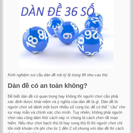
Kinh nghiệm soi cầu dàn đề mb tỷ lệ trúng 99 như cao thủ
Dàn đề có an toàn không?
Để biết dàn đề có quan trọng hay không thì người chơi cần phải
xác định dược khái niệm và ý nghĩa của dàn đề là gì. Dàn đề là
người chơi sẽ đánh một lượt nhiều số cùng lúc để có thể “ cầu” cho
sự may mắn và chính xác cho mình. Tuy nhiên, không phải người
chơi nào cũng dám thử cách này vì chúng là cách chơi rất mạo
hiểm. Nếu như chơi bạch thủ lô hay song thủ lô thì người chơi chỉ
tốn một khoản chi phí cho từ 1 đến 2 số,nhưng với dàn đề thì cách