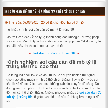
soi cầu dàn đề mb tỷ lệ trúng 99 chỉ 1 từ quá chuẩn
Thứ Sáu, 07/08/2026 - 20:04
chốt độc thủ đề 3 miền
Từ khóa chính: soi cầu dàn đề mb tỷ lệ trúng 99
Mô tả: Cách dàn đề có tỷ lệ thành công cao không? Phương pháp
soi cầu dàn đề mb tỷ lệ trúng 99 nào có thể giúp bạn đạt được tỷ lệ
cao đến vậy thì tham khảo bài này sẽ rõ.
»
chốt độc thủ đề chính xác 100
«
Kinh nghiệm soi cầu dàn đề mb tỷ lệ
trúng 99 như cao thủ
Đã là người chơi lô đề và đầu tư lô đề chuyên nghiệp thì người
chơi nào cũng muốn mình có thể chiến thắng. Tuy nhiên, việc soi
cầu lô đề để có tỷ lệ thành cao không pahir là chuyện dễ dàng. Do
đó, người chơi phải có kinh nghiệm và sự hiểu biết của mình về lô
đề mới có thể chiến thắng. Những phương pháp về
soi cầu dàn đề
mb tỷ lệ trúng 99
sẽ giúp bạn biết thế nào là thắng lớn trong lô đề
nhé