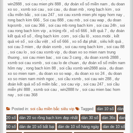
win2888 , soi cau mien phi 888 , dự đoán xổ số miền nam , du doan
xo so , xsmb soi cau , soi cau , du doan mb , rong bạch kim , soi
cầu miền bắc , soi cau 247 , soi cau xsmb mien phi ngay hom nay ,
rong bach kim 666 , Soi cau 888 , cau mb , soi cau wap , du doan
kqxsmb , soi cau 366 , soi cau mb rong bach kim , soi cau 24h , soi
cau rong bach kim vip , a trúng rồi , xổ số 666 , kết quả 7 , dự đoán
kết quả xổ số , rồng bạch kim .com , soi cầu lô , xoso.mobi , kết
quả vé số , soi cầu việt , xổ số 666 , xo số đại phát , siêu kết quả ,
soi cau 3 mien , dự doán xsmb , soi cau rong bach kim , soi cau 88
, soi cau lo , soi cau xsmb vip , du doan xo so mien nam trung
thuong , soi cau mien bac , soi cau 3 cang , du doan xsmb 2888 ,
xsmb soi cau xsmb , soi cau lo de chuan , dự đoán xổ số miền nam
hôm nay , rong bach kim 88 , soi cầu xsmb win2888 asia , du doan
xo so mien nam , du doan xo so wap , du doan xo so 24 , du doan
xo so mien nam minh ngoc , soi cầu xsmb , soi cau win 288 , dự
đoán kết quả xổ số miền bắc , soi cau vip , soi cau 247 , soi cầu
miễn phí 888 , xsmb soi cau , win2888 tv , soi cau mien bac hom
nay , soi cau 368
Posted in:
soi cầu miền bắc siêu vip
Tagged:
dàn 10 số
dàn
20 số
dàn 20 so rồng bạch kim đẹp nhất
dàn 30 số
dàn 36s
dan
50 số
dàn de 10 số bất bại
dàn de 10 số hàng ngày
dàn de 10 số