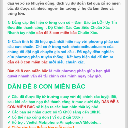
đầu về xổ số khuyên dùng, dịch vụ dự đoán kết quả xổ số miền
bắc đã được rất nhiều người tin tưởng vì họ đã làm theo và
trúng lớn.
☪ Đẳng cấp thể hiện ở từng con số – Đảm Bảo ăn LÔ– Uy Tín
Đưa đến thành công- . Độ Chính Xác Cao-Siêu Chuẩn Xác-
Nhanh tay nhận
dàn đề 8 con miền bắc
Chuẩn Xác.
☪ Cách tính lô đề hiệu quả nhất hiện nay với phương pháp soi
cầu cực chuẩn. Chỉ có ở trang web chotdocthuude.com của
chúng tôi đội ngũ chuyên gia soi cầu . Đã ngày đêm nghiên
cứu phương pháp truyền thống . Kết hợp hiện đại để tìm ra
dàn đề 8 con miền bắc
mới siêu chuẩn xác.
Dàn đề 8 con miền bắc
là một phương pháp giúp bạn giải
quyết nhanh vấn đề tài chính của mình ngay bây giờ.
DÀN ĐỀ 8 CON MIỀN BẮC
✔ Cầu đã được lấy từ trường quay với độ chính xác tuyệt đối,
sau khi các bạn nạp thẻ thành công ở mục dưới đây
DÀN ĐỀ 8
CON MIỀN BẮC
sẽ hiện ra các bạn nhìn thật kỹ nhé.
✔ Các bạn sẽ nhận được số từ 6h00 sáng đến 18h10.
✔ Có thể nạp cộng dồn ( Ví dụ 2 cái 500k )
✔ Hỗ trợ : Viettel,Mobiphone,Vinaphone,VNMobile…
✔ Chúc các bạn thắng lớn mỗi ngày !