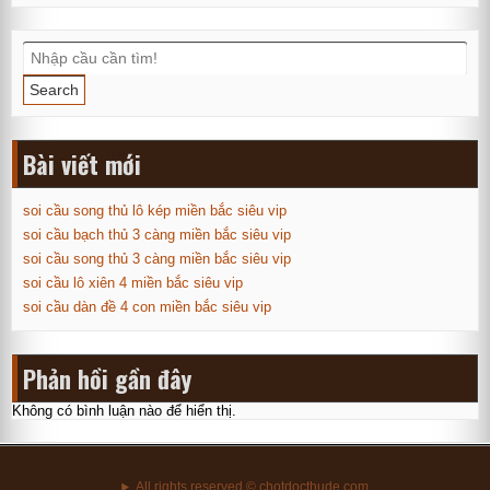
Search
Bài viết mới
soi cầu song thủ lô kép miền bắc siêu vip
soi cầu bạch thủ 3 càng miền bắc siêu vip
soi cầu song thủ 3 càng miền bắc siêu vip
soi cầu lô xiên 4 miền bắc siêu vip
soi cầu dàn đề 4 con miền bắc siêu vip
Phản hồi gần đây
Không có bình luận nào để hiển thị.
All rights reserved © chotdocthude.com