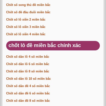
Chốt số song thủ đề miền bắc
Chốt số đề đầu đuôi miền bắc
Chốt số lô xiên 2 miền bắc
Chốt số lô xiên 3 miền bắc
Chốt số lô xiên 4 miền bắc
chốt lô đề miền bắc chính xác
Chốt số dàn lô 4 số miền bắc
Chốt số dàn lô 6 số miền bắc
Chốt số dàn lô 8 số miền bắc
Chốt số dàn lô 10 số miền bắc
Chốt số dàn đề 4 số miền bắc
Chốt số dàn đề 6 số miền bắc
Chốt số dàn đề 8 số miền bắc