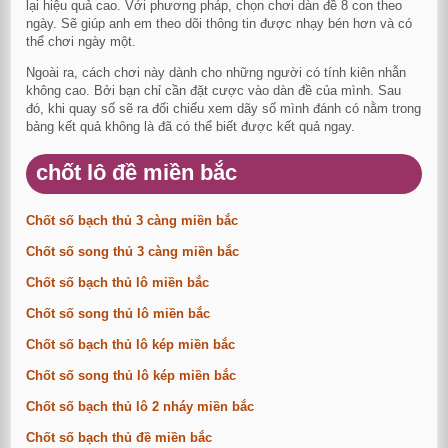
lại hiệu quả cao. Với phương pháp, chọn chơi dàn đề 8 con theo
ngày. Sẽ giúp anh em theo dõi thông tin được nhạy bén hơn và có
thể chơi ngày một.
Ngoài ra, cách chơi này dành cho những người có tính kiên nhẫn
không cao. Bởi bạn chỉ cần đặt cược vào dàn đề của mình. Sau
đó, khi quay số sẽ ra đối chiếu xem dãy số mình đánh có nằm trong
bảng kết quả không là đã có thể biết được kết quả ngay.
chốt lô đề miền bắc
Chốt số bạch thủ 3 càng miền bắc
Chốt số song thủ 3 càng miền bắc
Chốt số bạch thủ lô miền bắc
Chốt số song thủ lô miền bắc
Chốt số bạch thủ lô kép miền bắc
Chốt số song thủ lô kép miền bắc
Chốt số bạch thủ lô 2 nháy miền bắc
Chốt số bạch thủ đề miền bắc