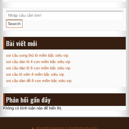
Search
Bài viết mới
soi cầu song thủ lô miền bắc siêu vip
soi cầu dàn lô 4 con miền bắc siêu vip
soi cầu dàn lô 8 con miền bắc siêu vip
soi cầu lô xiên 4 miền bắc siêu vip
soi cầu dàn đề 8 con miền bắc siêu vip
Phản hồi gần đây
Không có bình luận nào để hiển thị.
All rights reserved © chotdocthude.com