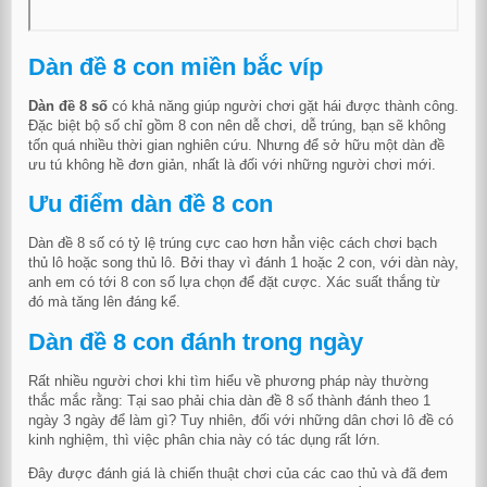
Dàn đề 8 con miền bắc víp
Dàn đề 8 số
có khả năng giúp người chơi gặt hái được thành công.
Đặc biệt bộ số chỉ gồm 8 con nên dễ chơi, dễ trúng, bạn sẽ không
tốn quá nhiều thời gian nghiên cứu. Nhưng để sở hữu một dàn đề
ưu tú không hề đơn giản, nhất là đối với những người chơi mới.
Ưu điểm dàn đề 8 con
Dàn đề 8 số có tỷ lệ trúng cực cao hơn hẳn việc cách chơi bạch
thủ lô hoặc song thủ lô. Bởi thay vì đánh 1 hoặc 2 con, với dàn này,
anh em có tới 8 con số lựa chọn để đặt cược. Xác suất thắng từ
đó mà tăng lên đáng kể.
Dàn đề 8 con đánh trong ngày
Rất nhiều người chơi khi tìm hiểu về phương pháp này thường
thắc mắc rằng: Tại sao phải chia dàn đề 8 số thành đánh theo 1
ngày 3 ngày để làm gì? Tuy nhiên, đối với những dân chơi lô đề có
kinh nghiệm, thì việc phân chia này có tác dụng rất lớn.
Đây được đánh giá là chiến thuật chơi của các cao thủ và đã đem