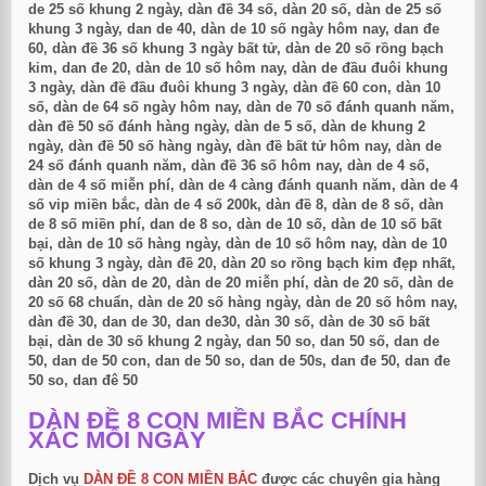
de 25 số khung 2 ngày, dàn đề 34 số, dàn 20 số, dàn de 25 số
khung 3 ngày, dan de 40, dàn de 10 số ngày hôm nay, dan đe
60, dàn đề 36 số khung 3 ngày bất tử, dàn de 20 số rồng bạch
kim, dan đe 20, dàn de 10 số hôm nay, dàn de đầu đuôi khung
3 ngày, dàn đề đầu đuôi khung 3 ngày, dàn đề 60 con, dàn 10
số, dàn de 64 số ngày hôm nay, dàn de 70 số đánh quanh năm,
dàn đề 50 số đánh hàng ngày, dàn de 5 số, dàn de khung 2
ngày, dàn đề 50 số hàng ngày, dàn đề bất tử hôm nay, dàn de
24 số đánh quanh năm, dàn đề 36 số hôm nay, dàn de 4 số,
dàn de 4 số miễn phí, dàn de 4 càng đánh quanh năm, dàn de 4
số vip miền bắc, dàn de 4 số 200k, dàn đề 8, dàn de 8 số, dàn
de 8 số miền phí, dan de 8 so, dàn de 10 số, dàn de 10 số bất
bại, dàn de 10 số hàng ngày, dàn de 10 số hôm nay, dàn de 10
số khung 3 ngày, dàn đề 20, dàn 20 so rồng bạch kim đẹp nhất,
dàn 20 số, dàn de 20, dàn de 20 miễn phí, dàn de 20 số, dàn de
20 số 68 chuẩn, dàn de 20 số hàng ngày, dàn de 20 số hôm nay,
dàn đề 30, dan de 30, dan de30, dàn 30 số, dàn de 30 số bất
bại, dàn de 30 số khung 2 ngày, dan 50 so, dan 50 số, dan de
50, dan de 50 con, dan de 50 so, dan de 50s, dan đe 50, dan đe
50 so, dan đê 50
DÀN ĐỀ 8 CON MIỀN BẮC CHÍNH
XÁC MỖI NGÀY
Dịch vụ
DÀN ĐỀ 8 CON MIỀN BẮC
được các chuyên gia hàng