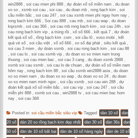
win2888 , soi cau mien phi 888 , dự đoán xổ số miền nam , du doan
xo so , xsmb soi cau , soi cau , du doan mb , rong bạch kim , soi
cầu miền bắc , soi cau 247 , soi cau xsmb mien phi ngay hom nay ,
rong bach kim 666 , Soi cau 888 , cau mb , soi cau wap , du doan
kqxsmb , soi cau 366 , soi cau mb rong bach kim , soi cau 24h , soi
cau rong bach kim vip , a trúng rồi , xổ số 666 , kết quả 7 , dự đoán
kết quả xổ số , rồng bạch kim .com , soi cầu lô , xoso.mobi , kết
quả vé số , soi cầu việt , xổ số 666 , xo số đại phát , siêu kết quả ,
soi cau 3 mien , dự doán xsmb , soi cau rong bach kim , soi cau 88
, soi cau lo , soi cau xsmb vip , du doan xo so mien nam trung
thuong , soi cau mien bac , soi cau 3 cang , du doan xsmb 2888 ,
xsmb soi cau xsmb , soi cau lo de chuan , dự đoán xổ số miền nam
hôm nay , rong bach kim 88 , soi cầu xsmb win2888 asia , du doan
xo so mien nam , du doan xo so wap , du doan xo so 24 , du doan
xo so mien nam minh ngoc , soi cầu xsmb , soi cau win 288 , dự
đoán kết quả xổ số miền bắc , soi cau vip , soi cau 247 , soi cầu
miễn phí 888 , xsmb soi cau , win2888 tv , soi cau mien bac hom
nay , soi cau 368
Posted in:
soi cầu miền bắc siêu vip
Tagged:
dàn 10 số
dàn
20 số
dàn 20 so rồng bạch kim đẹp nhất
dàn 30 số
dàn 36s
dan
50 số
dàn de 10 số bất bại
dàn de 10 số hàng ngày
dàn de 10 số