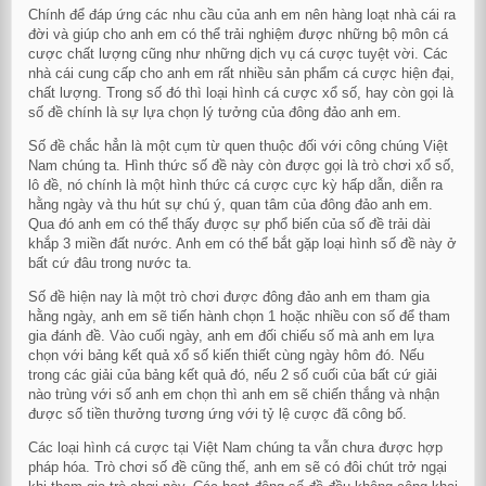
Chính để đáp ứng các nhu cầu của anh em nên hàng loạt nhà cái ra
đời và giúp cho anh em có thể trải nghiệm được những bộ môn cá
cược chất lượng cũng như những dịch vụ cá cược tuyệt vời. Các
nhà cái cung cấp cho anh em rất nhiều sản phẩm cá cược hiện đại,
chất lượng. Trong số đó thì loại hình cá cược xổ số, hay còn gọi là
số đề chính là sự lựa chọn lý tưởng của đông đảo anh em.
Số đề chắc hẳn là một cụm từ quen thuộc đối với công chúng Việt
Nam chúng ta. Hình thức số đề này còn được gọi là trò chơi xổ số,
lô đề, nó chính là một hình thức cá cược cực kỳ hấp dẫn, diễn ra
hằng ngày và thu hút sự chú ý, quan tâm của đông đảo anh em.
Qua đó anh em có thể thấy được sự phổ biến của số đề trải dài
khắp 3 miền đất nước. Anh em có thể bắt gặp loại hình số đề này ở
bất cứ đâu trong nước ta.
Số đề hiện nay là một trò chơi được đông đảo anh em tham gia
hằng ngày, anh em sẽ tiến hành chọn 1 hoặc nhiều con số để tham
gia đánh đề. Vào cuối ngày, anh em đối chiếu số mà anh em lựa
chọn với bảng kết quả xổ số kiến thiết cùng ngày hôm đó. Nếu
trong các giải của bảng kết quả đó, nếu 2 số cuối của bất cứ giải
nào trùng với số anh em chọn thì anh em sẽ chiến thắng và nhận
được số tiền thưởng tương ứng với tỷ lệ cược đã công bố.
Các loại hình cá cược tại Việt Nam chúng ta vẫn chưa được hợp
pháp hóa. Trò chơi số đề cũng thế, anh em sẽ có đôi chút trở ngại