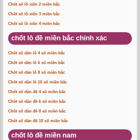
Chốt số lô xiên 2 miền bắc
Chốt số lô xiên 3 miền bắc
Chốt số lô xiên 4 miền bắc
chốt lô đề miền bắc chính xác
Chốt số dàn lô 4 số miền bắc
Chốt số dàn lô 6 số miền bắc
Chốt số dàn lô 8 số miền bắc
Chốt số dàn lô 10 số miền bắc
Chốt số dàn đề 4 số miền bắc
Chốt số dàn đề 6 số miền bắc
Chốt số dàn đề 8 số miền bắc
Chốt số dàn đề 10 số miền bắc
chốt lô đề miền nam