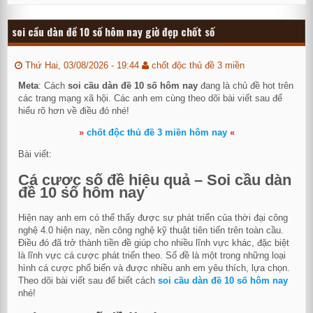
soi cầu dàn đề 10 số hôm nay giờ đẹp chốt số
Thứ Hai, 03/08/2026 - 19:44
chốt độc thủ đề 3 miền
Meta
: Cách
soi cầu dàn đề 10 số hôm nay
đang là chủ đề hot trên
các trang mạng xã hội. Các anh em cùng theo dõi bài viết sau để
hiểu rõ hơn về điều đó nhé!
»
chốt độc thủ đề 3 miền hôm nay
«
Bài viết:
Cá cược số đề hiệu quả – Soi cầu dàn
đề 10 số hôm nay
Hiện nay anh em có thể thấy được sự phát triển của thời đại công
nghệ 4.0 hiện nay, nền công nghệ kỹ thuật tiên tiến trên toàn cầu.
Điều đó đã trở thành tiền đề giúp cho nhiều lĩnh vực khác, đặc biệt
là lĩnh vực cá cược phát triển theo. Số đề là một trong những loại
hình cá cược phổ biến và được nhiều anh em yêu thích, lựa chọn.
Theo dõi bài viết sau để biết cách
soi cầu dàn đề 10 số hôm nay
nhé!