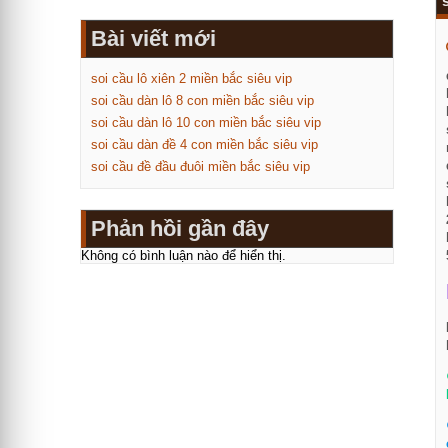
Bài viết mới
soi cầu lô xiên 2 miền bắc siêu vip
soi cầu dàn lô 8 con miền bắc siêu vip
soi cầu dàn lô 10 con miền bắc siêu vip
soi cầu dàn đề 4 con miền bắc siêu vip
soi cầu đề đầu đuôi miền bắc siêu vip
Phản hồi gần đây
Không có bình luận nào để hiển thị.