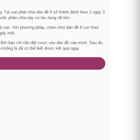
: Tại sao phải chia dàn đề 8 số thành đánh theo 1 ngày 3
việc phân chia này có tác dụng rất lớn.
uả cao. Với phương pháp, chọn chơi dàn đề 8 con theo
ngày một.
 Bởi bạn chỉ cần đặt cược vào dàn đề của mình. Sau đó,
 không là đã có thể biết được kết quả ngay.