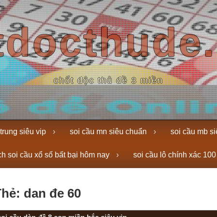
tdocthude
chốt độc thủ đề 3 miền
trung siêu vip
soi cầu mn siêu chuẩn
soi cầu mb s
h soi cầu xổ số bất bại hôm nay
soi cầu lô chính xác 100
Thẻ:
dan đe 60