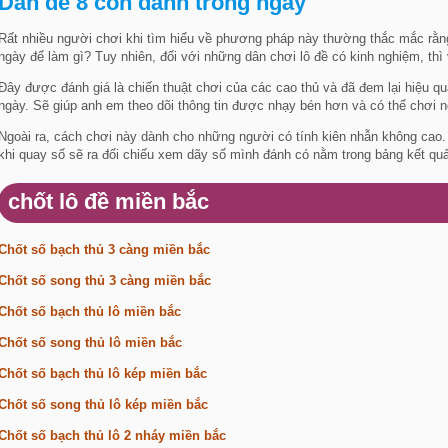
Dàn đề 8 con đánh trong ngày
Rất nhiều người chơi khi tìm hiểu về phương pháp này thường thắc mắc rằng
ngày để làm gì? Tuy nhiên, đối với những dân chơi lô đề có kinh nghiệm, thì 
Đây được đánh giá là chiến thuật chơi của các cao thủ và đã đem lại hiệu q
ngày. Sẽ giúp anh em theo dõi thông tin được nhạy bén hơn và có thể chơi 
Ngoài ra, cách chơi này dành cho những người có tính kiên nhẫn không cao.
khi quay số sẽ ra đối chiếu xem dãy số mình đánh có nằm trong bảng kết quả
chốt lô đề miền bắc
Chốt số bạch thủ 3 càng miền bắc
Chốt số song thủ 3 càng miền bắc
Chốt số bạch thủ lô miền bắc
Chốt số song thủ lô miền bắc
Chốt số bạch thủ lô kép miền bắc
Chốt số song thủ lô kép miền bắc
Chốt số bạch thủ lô 2 nháy miền bắc