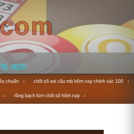
.com
iêu chuẩn
chốt số soi cầu mb hôm nay chính xác 100
rồng bạch kim chốt số hôm nay