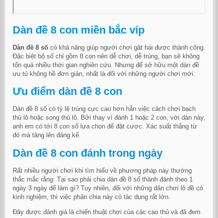
Dàn đề 8 con miền bắc víp
Dàn đề 8 số
có khả năng giúp người chơi gặt hái được thành công.
Đặc biệt bộ số chỉ gồm 8 con nên dễ chơi, dễ trúng, bạn sẽ không
tốn quá nhiều thời gian nghiên cứu. Nhưng để sở hữu một dàn đề
ưu tú không hề đơn giản, nhất là đối với những người chơi mới.
Ưu điểm dàn đề 8 con
Dàn đề 8 số có tỷ lệ trúng cực cao hơn hẳn việc cách chơi bạch
thủ lô hoặc song thủ lô. Bởi thay vì đánh 1 hoặc 2 con, với dàn này,
anh em có tới 8 con số lựa chọn để đặt cược. Xác suất thắng từ
đó mà tăng lên đáng kể.
Dàn đề 8 con đánh trong ngày
Rất nhiều người chơi khi tìm hiểu về phương pháp này thường
thắc mắc rằng: Tại sao phải chia dàn đề 8 số thành đánh theo 1
ngày 3 ngày để làm gì? Tuy nhiên, đối với những dân chơi lô đề có
kinh nghiệm, thì việc phân chia này có tác dụng rất lớn.
Đây được đánh giá là chiến thuật chơi của các cao thủ và đã đem