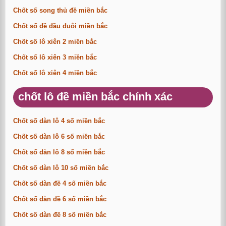
Chốt số song thủ đề miền bắc
Chốt số đề đầu đuôi miền bắc
Chốt số lô xiên 2 miền bắc
Chốt số lô xiên 3 miền bắc
Chốt số lô xiên 4 miền bắc
chốt lô đề miền bắc chính xác
Chốt số dàn lô 4 số miền bắc
Chốt số dàn lô 6 số miền bắc
Chốt số dàn lô 8 số miền bắc
Chốt số dàn lô 10 số miền bắc
Chốt số dàn đề 4 số miền bắc
Chốt số dàn đề 6 số miền bắc
Chốt số dàn đề 8 số miền bắc