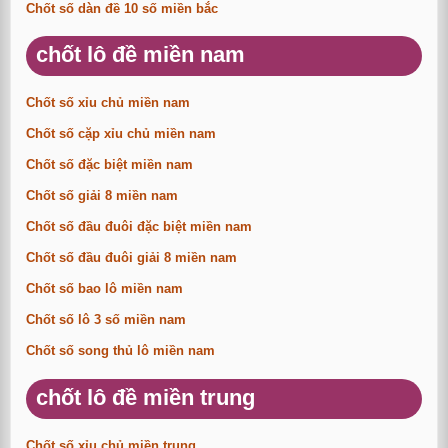
Chốt số dàn đề 10 số miền bắc
chốt lô đề miền nam
Chốt số xỉu chủ miền nam
Chốt số cặp xỉu chủ miền nam
Chốt số đặc biệt miền nam
Chốt số giải 8 miền nam
Chốt số đầu đuôi đặc biệt miền nam
Chốt số đầu đuôi giải 8 miền nam
Chốt số bao lô miền nam
Chốt số lô 3 số miền nam
Chốt số song thủ lô miền
nam
chốt lô đề miền trung
Chốt số xỉu chủ miền trung