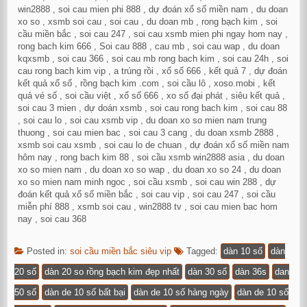
win2888 , soi cau mien phi 888 , dự đoán xổ số miền nam , du doan
xo so , xsmb soi cau , soi cau , du doan mb , rong bạch kim , soi
cầu miền bắc , soi cau 247 , soi cau xsmb mien phi ngay hom nay ,
rong bach kim 666 , Soi cau 888 , cau mb , soi cau wap , du doan
kqxsmb , soi cau 366 , soi cau mb rong bach kim , soi cau 24h , soi
cau rong bach kim vip , a trúng rồi , xổ số 666 , kết quả 7 , dự đoán
kết quả xổ số , rồng bạch kim .com , soi cầu lô , xoso.mobi , kết
quả vé số , soi cầu việt , xổ số 666 , xo số đại phát , siêu kết quả ,
soi cau 3 mien , dự doán xsmb , soi cau rong bach kim , soi cau 88
, soi cau lo , soi cau xsmb vip , du doan xo so mien nam trung
thuong , soi cau mien bac , soi cau 3 cang , du doan xsmb 2888 ,
xsmb soi cau xsmb , soi cau lo de chuan , dự đoán xổ số miền nam
hôm nay , rong bach kim 88 , soi cầu xsmb win2888 asia , du doan
xo so mien nam , du doan xo so wap , du doan xo so 24 , du doan
xo so mien nam minh ngoc , soi cầu xsmb , soi cau win 288 , dự
đoán kết quả xổ số miền bắc , soi cau vip , soi cau 247 , soi cầu
miễn phí 888 , xsmb soi cau , win2888 tv , soi cau mien bac hom
nay , soi cau 368
Posted in:
soi cầu miền bắc siêu vip
Tagged:
dàn 10 số
dàn
20 số
dàn 20 so rồng bạch kim đẹp nhất
dàn 30 số
dàn 36s
dan
50 số
dàn de 10 số bất bại
dàn de 10 số hàng ngày
dàn de 10 số