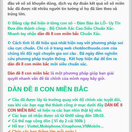
đầu về xổ số khuyên dùng, dịch vụ dự đoán kết quả xổ số miền
bắc đã được rất nhiều người tin tưởng vì họ đã làm theo và
trúng lớn.
☪ Đẳng cấp thể hiện ở từng con số – Đảm Bảo ăn LÔ– Uy Tín
Đưa đến thành công- . Độ Chính Xác Cao-Siêu Chuẩn Xác-
Nhanh tay nhận
dàn đề 8 con miền bắc
Chuẩn Xác.
☪ Cách tính lô đề hiệu quả nhất hiện nay với phương pháp soi
cầu cực chuẩn. Chỉ có ở trang web chotdocthuude.com của
chúng tôi đội ngũ chuyên gia soi cầu . Đã ngày đêm nghiên
cứu phương pháp truyền thống . Kết hợp hiện đại để tìm ra
dàn đề 8 con miền bắc
mới siêu chuẩn xác.
Dàn đề 8 con miền bắc
là một phương pháp giúp bạn giải
quyết nhanh vấn đề tài chính của mình ngay bây giờ.
DÀN ĐỀ 8 CON MIỀN BẮC
✔ Cầu đã được lấy từ trường quay với độ chính xác tuyệt đối,
sau khi các bạn nạp thẻ thành công ở mục dưới đây
DÀN ĐỀ 8
CON MIỀN BẮC
sẽ hiện ra các bạn nhìn thật kỹ nhé.
✔ Các bạn sẽ nhận được số từ 6h00 sáng đến 18h10.
✔ Có thể nạp cộng dồn ( Ví dụ 2 cái 500k )
✔ Hỗ trợ : Viettel,Mobiphone,Vinaphone,VNMobile…
✔ Chúc các bạn thắng lớn mỗi ngày !