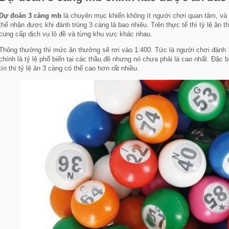
Dự đoán 3 càng mb
là chuyên mục khiến không ít người chơi quan tâm, và 
thể nhận được khi đánh trúng 3 càng là bao nhiêu. Trên thực tế thì tỷ lệ ăn 
cung cấp dịch vụ lô đề và từng khu vực khác nhau.
Thông thường thì mức ăn thưởng sẽ rơi vào 1:400. Tức là người chơi đánh 
chính là tỷ lệ phổ biến tại các thầu đề nhưng nó chưa phải là cao nhất. Đặc b
tín thì tỷ lệ ăn 3 càng có thể cao hơn rất nhiều.