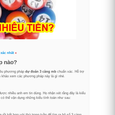
 xác nhất
«
p nào?
nhiều phương pháp
dự đoán 3 càng mb
chuẩn xác. Hỗ trợ
am khảo xem các phương pháp này là gì nhé.
ược nhiều anh em tin dùng. Họ nhận xét rằng đây là kiểu
m có thể vận dụng những kiểu tính toán như sau:
ồi kết hợp với thứ trong tuần để tìm ra bộ số 3 càng