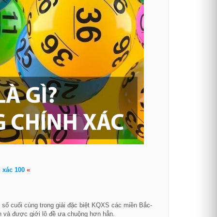
 xác 100
«
 số cuối cùng trong giải đặc biệt KQXS các miền Bắc-
nh và được giới lô đề ưa chuộng hơn hẳn.