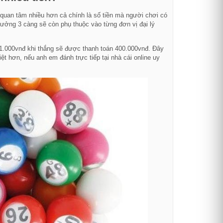
quan tâm nhiều hơn cả chính là số tiền mà người chơi có
thưởng 3 càng sẽ còn phụ thuộc vào từng đơn vị đại lý
1.000vnđ khi thắng sẽ được thanh toán 400.000vnđ. Đây
iệt hơn, nếu anh em đánh trực tiếp tại nhà cái online uy