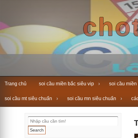
cho
Trang chủ
soi cầu miền bắc siêu vip
soi cầu miền 
soi cầu mt siêu chuẩn
soi cầu mn siêu chuẩn
các
Search