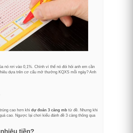
của nó rơi vào 0,1%. Chính vì thế nó đòi hỏi anh em cần
 nhiêu dựa trên cơ cấu mở thưởng KQXS mỗi ngày? Anh
.
 trúng cao hơn khi
dự đoán 3 càng mb
từ đề. Nhưng khi
quá cao. Ngược lại chơi kiểu đánh đề 3 càng thông qua
.
nhiêu tiền?