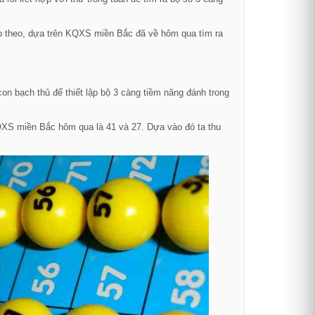
iếp theo, dựa trên KQXS miền Bắc đã về hôm qua tìm ra
on bạch thủ để thiết lập bộ 3 càng tiềm năng đánh trong
KQXS miền Bắc hôm qua là 41 và 27. Dựa vào đó ta thu