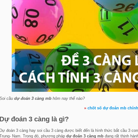
Soi cầu
dự đoán 3 càng mb
hôm nay thế nào?
»
chốt số dự đoán mb chính
Dự đoán 3 càng là gì?
Dự đoán 3 càng hay soi cầu 3 càng được biết đến là hình thức bắt cầu 3 con
Trung- Nam. Trong đó, phương pháp
dự đoán 3 càng mb
đang rất thịnh hà