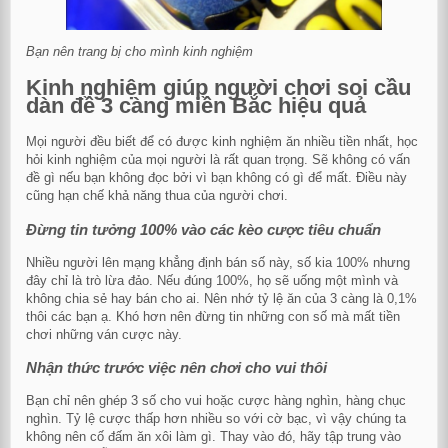
Bạn nên trang bị cho mình kinh nghiệm
Kinh nghiệm giúp người chơi soi cầu
dàn đề 3 càng miền Bắc hiệu quả
Mọi người đều biết để có được kinh nghiệm ăn nhiều tiền nhất, học
hỏi kinh nghiệm của mọi người là rất quan trọng. Sẽ không có vấn
đề gì nếu bạn không đọc bởi vì bạn không có gì để mất. Điều này
cũng hạn chế khả năng thua của người chơi.
Đừng tin tưởng 100% vào các kèo cược tiêu chuẩn
Nhiều người lên mạng khẳng định bán số này, số kia 100% nhưng
đây chỉ là trò lừa đảo. Nếu đúng 100%, họ sẽ uống một mình và
không chia sẻ hay bán cho ai. Nên nhớ tỷ lệ ăn của 3 càng là 0,1%
thôi các bạn ạ. Khó hơn nên đừng tin những con số mà mất tiền
chơi những ván cược này.
Nhận thức trước việc nên chơi cho vui thôi
Bạn chỉ nên ghép 3 số cho vui hoặc cược hàng nghìn, hàng chục
nghìn. Tỷ lệ cược thấp hơn nhiều so với cờ bạc, vì vậy chúng ta
không nên cố đấm ăn xôi làm gì. Thay vào đó, hãy tập trung vào