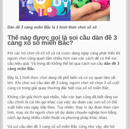
Dàn đề 3 càng miền Bắc là 1 hình thức chơi xổ số
Thế nào được gọi là soi cầu dàn đề 3
càng xổ số miền Bắc?
Khi các trò chơi về xổ số và cá cược đang ngày càng phát triển thì
người chơi cũng quan tâm nhiều hơn vào các cách để có thể soi
cầu hiệu quả. Và trong đó không thể bỏ qua cách soi cầu
dàn đề 3
càng miền Bắc.
Đây là 1 hình thức chơi đang rất phổ biến và có sự quan tâm rất
lớn. Khi chơi soi cầu dàn đề 3 càng, người chơi sẽ chọn 3 số cuối
cùng có trong giải quay thưởng đặc biệt của xổ số miền Bắc.
Không cần giải thích quá nhiều, hẳn các bạn cũng đã biết rằng soi
cầu chính là cái tên gọi khác của việc dự đoán các con số có thể
xuất hiện vào ngày tiếp theo. Tuy nhiên, thay vì dự đoán theo cảm
tính, may rủi thì người chơi sẽ dự đoán chuyên nghiệp hơn bằng
cách áp dụng nhiều chiến thuật và phương pháp khác nhau.
Và soi cầu dàn đề 3 càng xổ số miền Bắc cũng như vậy, đòi hỏi