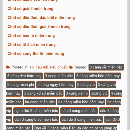
Chốt số giải 8 miền trung
Chốt số đầu đuôi đặc biệt miền trung
Chốt số đầu đuôi giải 8 miền trung
Chốt số bao lô miền trung
Chốt số lô 3 số miền trung
Chốt số song thủ lô miền trung
Posted in:
soi cầu mb siêu chuẩn
Tagged:
3 càng đề miền bắc
3 càng đẹp hôm nay
3 càng miền bắc
3 càng miền bắc hôm nay
3 cang mien phi
3 càng ngày hôm nay
3 càng vip
3 càng víp
hôm nay
3 càng xổ số miền bắc
3 càng xsmb
3cang vip
4 càng
miền bắc
ba càng miền bắc
ba càng miền bắc hôm nay
ba càng
vip
bạch thủ 3 càng miền bắc
cầu 3 càng miền bắc
cầu 3 càng
vip
dàn 3 càng 6 số miền bắc
dàn de 3 càng miền bắc
dàn đề 3
càng miền bắc
Dàn đề 3 càng miền Bắc và các phương pháp áp