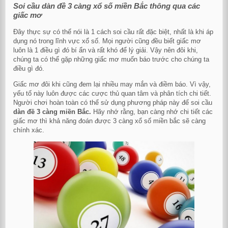
Soi cầu dàn đề 3 càng xổ số miền Bắc thông qua các
giấc mơ
Đây thực sự có thể nói là 1 cách soi cầu rất đặc biệt, nhất là khi áp
dụng nó trong lĩnh vực xổ số. Mọi người cũng đều biết giấc mơ
luôn là 1 điều gì đó bí ẩn và rất khó để lý giải. Vậy nên đôi khi,
chúng ta có thể gặp những giấc mơ muốn báo trước cho chúng ta
điều gì đó.
Giấc mơ đôi khi cũng đem lại nhiều may mắn và điềm báo. Vì vậy,
yếu tố này luôn được các cược thủ quan tâm và phân tích chi tiết.
Người chơi hoàn toàn có thể sử dụng phương pháp này để soi cầu
dàn đề 3 càng miền Bắc.
Hãy nhớ rằng, bạn càng nhớ chi tiết các
giấc mơ thì khả năng đoán được 3 càng xổ số miền bắc sẽ càng
chính xác.