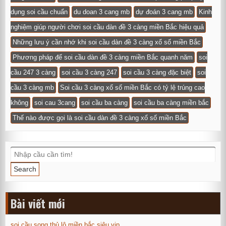
dụng soi cầu chuẩn
du doan 3 cang mb
dự đoán 3 cang mb
Kinh
nghiệm giúp người chơi soi cầu dàn đề 3 càng miền Bắc hiệu quả
Những lưu ý cần nhớ khi soi cầu dàn đề 3 càng xổ số miền Bắc
Phương pháp để soi cầu dàn đề 3 càng miền Bắc quanh năm
soi
cầu 247 3 càng
soi cầu 3 càng 247
soi cầu 3 càng đặc biệt
soi
cầu 3 càng mb
Soi cầu 3 càng xổ số miền Bắc có tỷ lệ trúng cao
không
soi cau 3cang
soi cầu ba càng
soi cầu ba càng miền bắc
Thế nào được gọi là soi cầu dàn đề 3 càng xổ số miền Bắc
Search
Bài viết mới
soi cầu song thủ lô miền bắc siêu vip