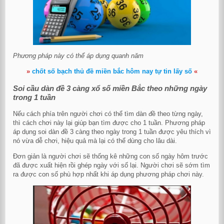
Phương pháp này có thể áp dụng quanh năm
»
chốt số bạch thủ đề miền bắc hôm nay tự tin lấy số
«
Soi cầu dàn đề 3 càng xổ số miền Bắc theo những ngày
trong 1 tuần
Nếu cách phía trên người chơi có thể tìm dàn đề theo từng ngày,
thì cách chơi này lại giúp bạn tìm được cho 1 tuần. Phương pháp
áp dụng soi dàn đề 3 càng theo ngày trong 1 tuần được yêu thích vì
nó vừa dễ chơi, hiệu quả mà lại có thể dùng cho lâu dài.
Đơn giản là người chơi sẽ thống kê những con số ngày hôm trước
đã được xuất hiện rồi ghép ngày với số lại. Người chơi sẽ sớm tìm
ra được con số phù hợp nhất khi áp dụng phương pháp chơi này.