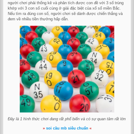
người chơi phải thống kê và phân tích được con đề với 3 số trùng
khớp với 3 con số cuối cùng ở giải đặc biệt của xổ số miền Bắc.
Nếu tìm ra đúng con số, người chơi sẽ dành được chiến thắng và
đem về nhiều tiền thưởng hấp dẫn.
Đây là 1 hình thức chơi đang rất phổ biến và có sự quan tâm rất lớn
»
soi cầu mb siêu chuẩn
«