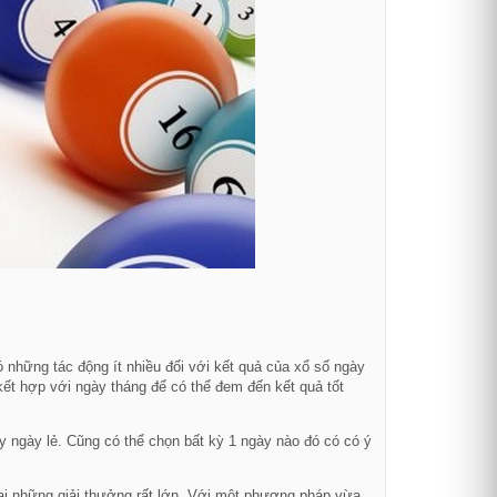
 những tác động ít nhiều đối với kết quả của xổ số ngày
ết hợp với ngày tháng để có thể đem đến kết quả tốt
 ngày lẻ. Cũng có thể chọn bất kỳ 1 ngày nào đó có có ý
ại những giải thưởng rất lớn. Với một phương pháp vừa