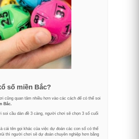
 xổ số miền Bắc?
hơi cũng quan tâm nhiều hơn vào các cách để có thể soi
ền Bắc.
ơi soi cầu dàn đề 3 càng, người chơi sẽ chọn 3 số cuối
là cái tên gọi khác của việc dự đoán các con số có thể
y rủi thì người chơi sẽ dự đoán chuyên nghiệp hơn bằng