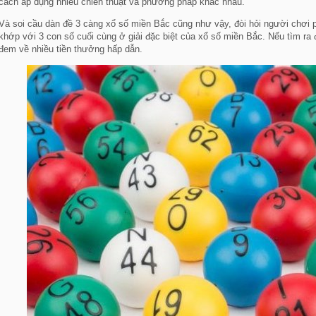
cách áp dụng nhiều chiến thuật và phương pháp khác nhau.
Và soi cầu dàn đề 3 càng xổ số miền Bắc cũng như vậy, đòi hỏi người chơi p
khớp với 3 con số cuối cùng ở giải đặc biệt của xổ số miền Bắc. Nếu tìm ra
đem về nhiều tiền thưởng hấp dẫn.