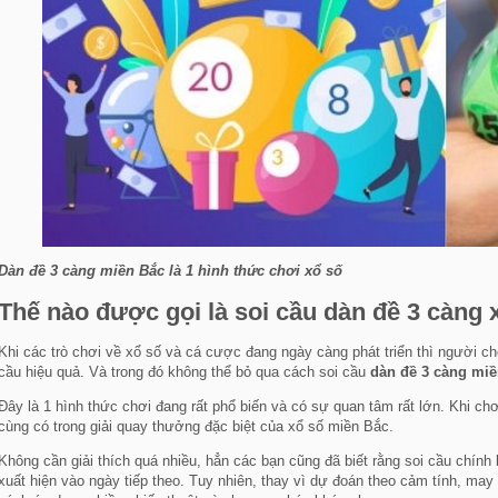
Dàn đề 3 càng miền Bắc là 1 hình thức chơi xổ số
Thế nào được gọi là soi cầu dàn đề 3 càng
Khi các trò chơi về xổ số và cá cược đang ngày càng phát triển thì người c
cầu hiệu quả. Và trong đó không thể bỏ qua cách soi cầu
dàn đề 3 càng mi
Đây là 1 hình thức chơi đang rất phổ biến và có sự quan tâm rất lớn. Khi ch
cùng có trong giải quay thưởng đặc biệt của xổ số miền Bắc.
Không cần giải thích quá nhiều, hẳn các bạn cũng đã biết rằng soi cầu chính 
xuất hiện vào ngày tiếp theo. Tuy nhiên, thay vì dự đoán theo cảm tính, ma