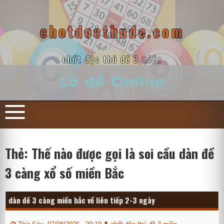
chotdocthude.com
chốt độc thủ đề 3 miền
Thẻ:
Thế nào được gọi là soi cầu dàn đề
3 càng xổ số miền Bắc
dàn đề 3 càng miền bắc về liên tiếp 2-3 ngày