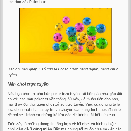
các dàn đề dễ tìm hơn.
Bạn chỉ nên ghép 3 số cho vui hoặc cược hàng nghìn, hàng chục
nghìn
Nên chơi trực tuyến
Nếu bạn chơi tại các bàn poker trực tuyến, số tiền gần như gấp đôi
so với các bàn poker truyền thống. Vì vậy, để thuận tiện cho bạn,
hãy thay đổi thói quen chơi xổ số trực tuyến. Việc của chúng ta là
lựa chọn một nhà cái uy tín và chuyển dần sang hình thức đánh lô
đề online. Tránh xa những kẻ lừa đảo để tránh mất hết tiền của.
Trên đây là những thông tin tổng hợp về lối chơi và kinh nghiệm
chơi
dàn đề 3 càng miền Bắc
mà chúng tôi muốn chia sẻ đến các