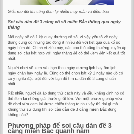
Giấc mơ đôi khi cũng đem lại nhiều may mắn và điềm báo
Soi cầu dàn đề 3 càng xổ số miền Bắc thông qua ngày
tháng
Mỗi ngày sẽ có 1 kỳ quay thưởng xổ số, vì vậy yếu tố về ngày
tháng cũng có những tác động ít nhiều đối với kết quả của xổ số
ngày hôm đó. Chính vì điều này, các cao thủ cũng thường xuyên áp
dụng soi cầu kết hợp với ngày tháng để có thể đem đến kết quả tốt
nhất.
Người chơi sẽ xem và chọn theo ngày dương lịch hay âm lịch,
ngày chẵn hay ngày lẻ. Cũng có thể chọn bất kỳ 1 ngày nào đó có
có ý nghĩa đặc biệt đối với bạn để tìm ra dần đề 3 càng chuẩn
nhất.
Rất nhiều người đã áp dụng thử cách này và đều khẳng định nó có
thể đem lại những giải thưởng rất lớn. Với một phương pháp vừa
dễ chơi vừa đem lại được chiến thắng to như vậy thì dại gì mà
không thử sử dụng khi soi cầu
dàn đề 3 càng miền Bắc
đúng
không nào?
Phương pháp để soi cầu dàn đề 3
càng miền Bắc quanh năm