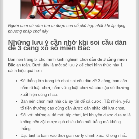
Người chơi sẽ sớm tìm ra được con số phù hợp nhất khi áp dụng
phương pháp chơi này
Những lưu ý cần nhớ khi soi cầu dàn
đề 3 càng xổ số miền Bắc
Bạn nên trang bị cho mình kinh nghiệm chơi
dàn đề 3 càng miền
Bắc
an toàn. Dưới đây là một số lưu ý để chơi hình thức này 1
cách hiệu quả hơn.
Để thắng lớn trong trò chơi soi cầu dàn đề 3 càng, bạn cần
nắm rõ luật chơi, nắm vững luật chơi và các cặp số thường
xuất hiện cùng nhau.
Bạn nên chọn một nhà cái uy tín để cá cược. Tất nhiên, yếu
tố tiền thưởng cao cũng cần được cân nhắc khi lựa chọn.
Đối với những ai đó mới tập chơi, lời khuyên được đưa ra là
không nên đặt cược quá nhiều kẻo mất trắng mà không
thắng.
Đặc biệt là bám vào thời gian xử lý chính xác. Không nhấc