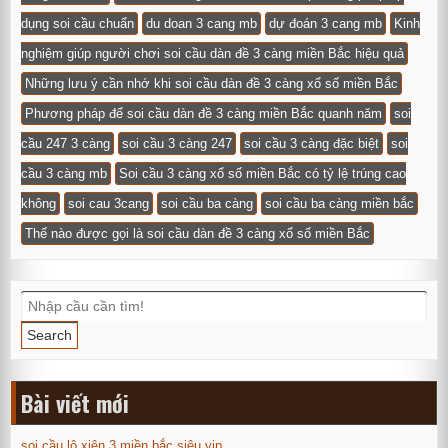
dụng soi cầu chuẩn
du doan 3 cang mb
dự đoán 3 cang mb
Kinh
nghiệm giúp người chơi soi cầu dàn đề 3 càng miền Bắc hiệu quả
Những lưu ý cần nhớ khi soi cầu dàn đề 3 càng xổ số miền Bắc
Phương pháp để soi cầu dàn đề 3 càng miền Bắc quanh năm
soi
cầu 247 3 càng
soi cầu 3 càng 247
soi cầu 3 càng đặc biệt
soi
cầu 3 càng mb
Soi cầu 3 càng xổ số miền Bắc có tỷ lệ trúng cao
không
soi cau 3cang
soi cầu ba càng
soi cầu ba càng miền bắc
Thế nào được gọi là soi cầu dàn đề 3 càng xổ số miền Bắc
Search
Bài viết mới
soi cầu lô xiên 3 miền bắc siêu vip