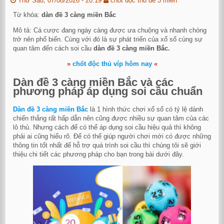
Thứ Sáu, 07/08/2026 - 20:19
chốt độc thủ đề 3 miền
Từ khóa:
dàn đề 3 càng miền Bắc
Mô tả: Cá cược đang ngày càng được ưa chuộng và nhanh chóng
trở nên phổ biến. Cùng với đó là sự phát triển của xổ số cùng sự
quan tâm đến cách soi cầu
dàn đề 3 càng miền Bắc.
»
chốt độc thủ víp hôm nay
«
Dàn đề 3 càng miền Bắc và các
phương pháp áp dụng soi cầu chuẩn
Dàn đề 3 càng miền Bắc
là 1 hình thức chơi xổ số có tỷ lệ dành
chiến thắng rất hấp dẫn nên cũng được nhiều sự quan tâm của các
lô thủ. Nhưng cách để có thể áp dụng soi cầu hiệu quả thì không
phải ai cũng hiểu rõ. Để có thể giúp người chơi mới có được những
thông tin tốt nhất để hỗ trợ quá trình soi cầu thì chúng tôi sẽ giới
thiệu chi tiết các phương pháp cho bạn trong bài dưới đây.