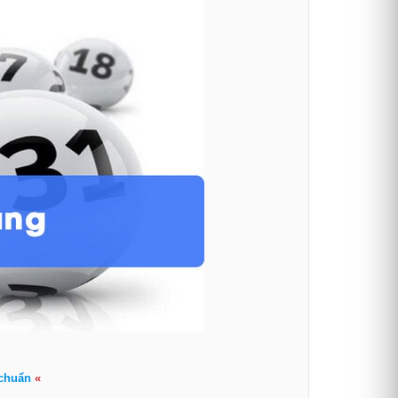
 chuẩn
«