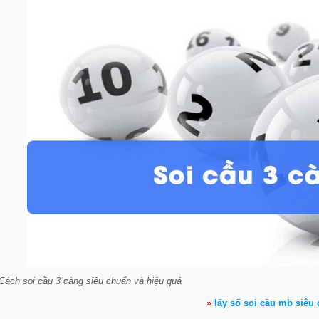
Cách soi cầu 3 càng siêu chuẩn và hiệu quả
»
lấy số soi cầu mb siêu