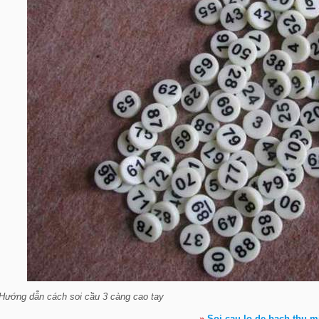
Hướng dẫn cách soi cầu 3 càng cao tay
»
Soi cau lo de bach thu m