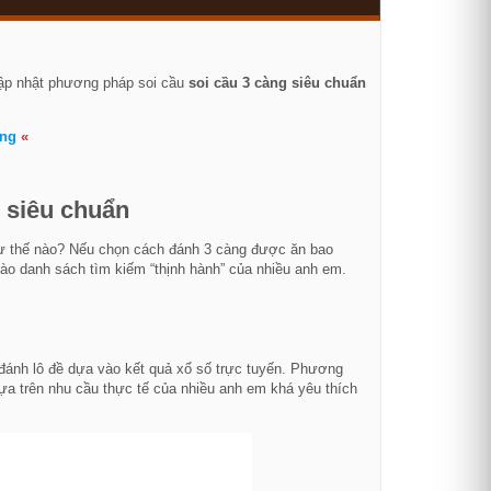
Cập nhật phương pháp soi cầu
soi cầu 3 càng siêu chuẩn
àng
«
g siêu chuẩn
hư thế nào? Nếu chọn cách đánh 3 càng được ăn bao
ào danh sách tìm kiếm “thịnh hành” của nhiều anh em.
c đánh lô đề dựa vào kết quả xổ số trực tuyến. Phương
ựa trên nhu cầu thực tế của nhiều anh em khá yêu thích