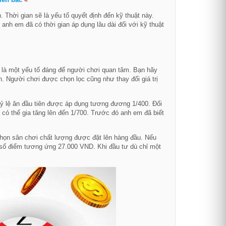
Thời gian sẽ là yếu tố quyết định đến kỹ thuật này.
nh em đã có thời gian áp dụng lâu dài đối với kỹ thuật
n là một yếu tố đáng để người chơi quan tâm. Bạn hãy
. Người chơi được chọn lọc cũng như thay đổi giá trị
ỷ lệ ăn đầu tiên được áp dụng tương đương 1/400. Đối
ền có thể gia tăng lên đến 1/700. Trước đó anh em đã biết
chọn sân chơi chất lượng được đặt lên hàng đầu. Nếu
số điểm tương ứng 27.000 VND. Khi đầu tư dù chỉ một