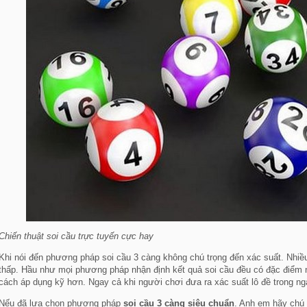
Chiến thuật soi cầu trực tuyến cực hay
Khi nói đến phương pháp soi cầu 3 càng không chú trọng đến xác suất. Nhiề
thấp. Hầu như mọi phương pháp nhận định kết quả soi cầu đều có đặc điểm nà
cách áp dụng kỹ hơn. Ngay cả khi người chơi đưa ra xác suất lô đề trong ng
Nếu đã lựa chọn phương pháp
soi cầu 3 càng siêu chuẩn
. Anh em hãy chú 