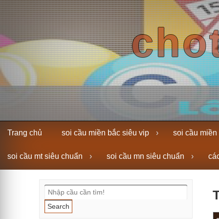
cho
Trang chủ
soi cầu miền bắc siêu vip
soi cầu miền 
soi cầu mt siêu chuẩn
soi cầu mn siêu chuẩn
các
Search