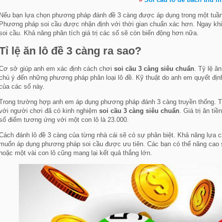
Nếu bạn lựa chọn phương pháp đánh đề 3 càng được áp dụng trong một tuần. 
Phương pháp soi cầu được nhận định với thời gian chuẩn xác hơn. Ngay khi a
soi cầu. Khả năng phân tích giá trị các số sẽ còn biến động hơn nữa.
Tỉ lệ ăn lô đề 3 càng ra sao?
Cơ sở giúp anh em xác định cách chơi
soi cầu 3 càng siêu chuẩn
. Tỷ lệ ă
chú ý đến những phương pháp phân loại lô đề. Kỹ thuật do anh em quyết định
của các số này.
Trong trường hợp anh em áp dụng phương pháp đánh 3 càng truyền thống. T
với người chơi đã có kinh nghiệm
soi cầu 3 càng siêu chuẩn
. Giá trị ăn ti
số điểm tương ứng với một con lô là 23.000.
Cách đánh lô đề 3 càng của từng nhà cái sẽ có sự phân biệt. Khả năng lựa 
muốn áp dụng phương pháp soi cầu được ưu tiên. Các bạn có thể nâng cao 
hoặc một vài con lô cũng mang lại kết quả thắng lớn.