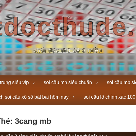
tdocthude
chốt độc thủ đề 3 miền
trung siêu vip
soi cầu mn siêu chuẩn
soi cầu mb s
h soi cầu xổ số bất bại hôm nay
soi cầu lô chính xác 100
Thẻ:
3cang mb