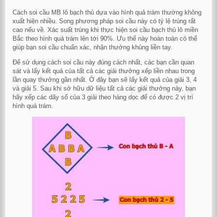
Cách soi cầu MB lô bạch thủ dựa vào hình quả trám thường không
xuất hiện nhiều. Song phương pháp soi cầu này có tỷ lệ trúng rất
cao nếu về. Xác suất trúng khi thực hiện soi cầu bạch thủ lô miền
Bắc theo hình quả trám lên tới 90%. Ưu thế này hoàn toàn có thể
giúp bạn soi cầu chuẩn xác, nhận thưởng khủng liền tay.
Để sử dụng cách soi cầu này đúng cách nhất, các bạn cần quan
sát và lấy kết quả của tất cả các giải thưởng xếp liền nhau trong
lần quay thưởng gần nhất. Ở đây bạn sẽ lấy kết quả của giải 3, 4
và giải 5. Sau khi sở hữu dữ liệu tất cả các giải thưởng này, bạn
hãy xếp các dãy số của 3 giải theo hàng dọc để có được 2 vị trí
hình quả trám.