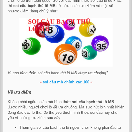
chơi lô đề trên toàn quốc. So với các hình thức soi cầu lô đề khác
thì
soi cầu bạch thủ lô MB
sở hữu nhiều ưu điểm và một số
nhược điểm đáng chú ý như:
Vì sao hình thức soi cầu bạch thủ lô MB được ưa chuộng?
»
soi cầu mb chính xác 100
«
Về ưu điểm
Không phải ngẫu nhiên mà hình thức
soi cầu bạch thủ lô MB
được nhiều người chơi lô đề ưa chuộng. Mà sức hút lớn nhất khiến
đông đảo các lô thủ, đề thủ yêu thích hình thức soi cầu này chủ
yếu vì những ưu điểm sau đây:
Tham gia soi cầu bạch thủ lô người chơi không phải đầu tư