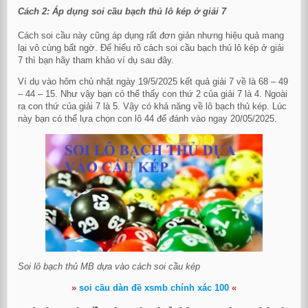
Cách 2: Áp dụng soi cầu bạch thủ lô kép ở giải 7
Cách soi cầu này cũng áp dụng rất đơn giản nhưng hiệu quả mang
lại vô cùng bất ngờ. Để hiểu rõ cách soi cầu bạch thủ lô kép ở giải
7 thì bạn hãy tham khảo ví dụ sau đây.
Ví dụ vào hôm chủ nhật ngày 19/5/2025 kết quả giải 7 về là 68 – 49
– 44 – 15. Như vậy bạn có thể thấy con thứ 2 của giải 7 là 4. Ngoài
ra con thứ của giải 7 là 5. Vậy có khả năng về lô bạch thủ kép. Lúc
này bạn có thể lựa chọn con lô 44 để đánh vào ngay 20/05/2025.
Soi lô bạch thủ MB dựa vào cách soi cầu kép
»
soi cầu dàn đề xsmb chính xác 100
«