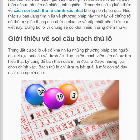
thân của mình nên có nhiều kinh nghiệm. Trong đó những kiến thức
về
cách soi bạch thủ lô chính xác nhất
không nên bị bỏ qua. Nếu
thật sự bạn đang tìm hiểu về phương pháp này thì hãy để chúng tôi
có thể trợ giúp thông qua những chia sẻ và cập nhật bên dưới bài
viết này. Đừng bỏ lỡ vì chúng sẽ có khá nhiều những điểm thú vị.
Giới thiệu về soi cầu bạch thủ lô
Trong đặt cược lô đề có khá nhiều những phương pháp cho người
chơi được soi cầu và dự đoán. Tuy nhiên thành viên nên có sự tìm
hiểu thật kỹ càng để bản thân của mình đưa ra được những lựa
chọn chính xác. Bạch thủ lô chỉ đưa ra kết quả là một con số duy
nhất cho người chơi.