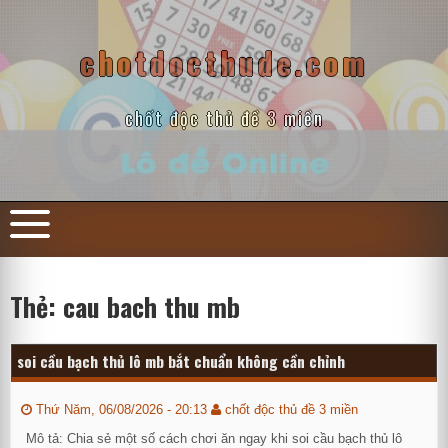
chotdocthude.com
chốt độc thủ đề 3 miền
Thẻ:
cau bach thu mb
soi cầu bạch thủ lô mb bắt chuẩn không cần chỉnh
Thứ Năm, 06/08/2026 - 20:13
chốt độc thủ đề 3 miền
Mô tả: Chia sẻ một số cách chơi ăn ngay khi soi cầu bạch thủ lô