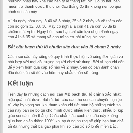
phương pháp này khá cao nên tỷ lệ thắng rất lớn. Do đó nếu bạn
muốn trở thành cược thủ chơi đâu thắng đó thì không nên bỏ qua
cách soi cầu này.
Ví dụ ngày hôm nay lô 40 về 3 nháy, 25 về 2 nháy và về thêm các
con số gôm 32, 33, 36. Vậy có nghĩa là con 41 và con 35 đã bị
chiếm mất vị trí. Ngày hôm sau bạn chỉ cần lựa chọn đánh ngay
con 41 và 35 sẽ mang về cho mình cơ hội trúng lớn hơn.
Bắt cầu bạch thủ lô chuẩn xác dựa vào lô chạm 2 nháy
Cách soi cầu này cũng có quy trình thực hiện vô cùng đơn giản và
phù hợp với mọi đối tượng người chơi sử dụng. Bởi vì bạn chỉ cần
để ý xem hôm qua cặp số nào về 2 nháy. Sau đó bạn đánh chặn
đầu đuôi của số đó vào hôm nay chắc chắn sẽ trúng.
Kết luận
Trên đây là những cách
soi cầu MB bạch thủ lô chính xác nhất
,
hiệu quả nhất được đút rút bởi các cao thủ soi cầu chuyên nghiệp.
Vì vậy hy vọng sau khi tham khảo chi tiết toàn bộ những cách soi
cầu này bạn sẽ bỏ túi cho mình được nhiều kiến thức, nhiều bí kíp
giúp soi cầu luôn thắng. Chắc chắn các cách soi cầu này không
giúp bạn chiến thắng 100% khi áp dụng nhưng sẽ giúp bạn hạn chế
tối đa những thất bại gặp phải khi soi cầu xổ số lô đề miền Bắc.