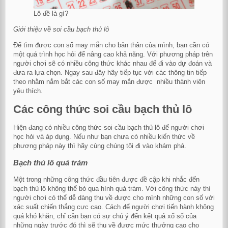
Lô đề là gì?
Giới thiệu về soi cầu bạch thủ lô
Để tìm được con số may mắn cho bản thân của mình, bạn cần có
một quá trình học hỏi để nâng cao khả năng. Với phương pháp trên
người chơi sẽ có nhiều công thức khác nhau để đi vào dự đoán và
đưa ra lựa chọn. Ngay sau đây hãy tiếp tục với các thông tin tiếp
theo nhằm nắm bắt các con số may mắn được nhiều thành viên
yêu thích.
Các công thức soi cầu bạch thủ lô
Hiện đang có nhiều công thức soi cầu bạch thủ lô để người chơi
học hỏi và áp dụng. Nếu như bạn chưa có nhiều kiến thức về
phương pháp này thì hãy cùng chúng tôi đi vào khám phá.
Bạch thủ lô quả trám
Một trong những công thức đầu tiên được đề cập khi nhắc đến
bạch thủ lô không thể bỏ qua hình quả trám. Với công thức này thì
người chơi có thể dễ dàng thu về được cho mình những con số với
xác suất chiến thắng cực cao. Cách để người chơi tiến hành không
quá khó khăn, chỉ cần bạn có sự chú ý đến kết quả xổ số của
những ngày trước đó thì sẽ thu về được mức thưởng cao cho