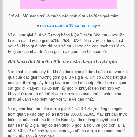
Soi cầu MB bạch thủ lô chính xác nhất dựa vào hình quả trám
»
soi cầu dàn đề 10 số hôm nay
«
Ví dụ như giải 3, 4 và 5 trong bảng KQXS miền Bắc thu được lần
lượt là các dãy số gồm 6259, 2620, 3227. Như vậy áp dụng cách
soi cầu hình quả trám thì bạn sẽ thu được các con bạch thủ lô có
tỷ lệ về cao nhất để đánh gôm nay gồm con 62 hoặc 26.
Bắt bạch thủ lô miền Bắc dựa vào dạng khuyết góc
Với cách soi cầu này thì khi áp dụng bạn sẽ dựa hoàn toàn vào kết
quả của các giải thưởng gồm giải 3 và giải 4. Khi có được kết quả
các giải thưởng này trong tay, bạn tiến hành xếp trên dưới rồi quan
sát góc bị khuyết. Từ đó bạn lấy góc bị khuyết trên kết hợp với
khuyết ở dưới là có thể đưa ra được con bạch thủ lô chính xác
nhất để đánh vào hôm nay với tỷ lệ về cao nhất.
Ví dụ như bạn thu thập được giải 3.1 và 3.4 được công bố ngày
hôm qua về các dãy số lần lượt là 50603, 52065. Vậy khi bạn thực
hiện soi cầu bạch thủ lô miền Bắc dựa theo dạng khuyết góc thì
bạn sẽ thấy 2 giải này có trên dưới 3 góc là số 5 và góc còn lại là
số 3. Ghép 2 số này lại với nhau bạn sẽ thu được con bạch thủ lô
là 35 để đánh đề hôm nay.