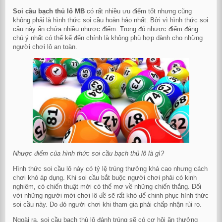
Soi cầu bạch thủ lô MB
có rất nhiều ưu điểm tốt nhưng cũng
không phải là hình thức soi cầu hoàn hảo nhất. Bởi vì hình thức soi
cầu này ẩn chứa nhiều nhược điểm. Trong đó nhược điểm đáng
chú ý nhất có thể kể đến chính là không phù hợp dành cho những
người chơi lô an toàn.
Nhược điểm của hình thức soi cầu bạch thủ lô là gì?
Hình thức soi cầu lô này có tỷ lệ trúng thưởng khá cao nhưng cách
chơi khó áp dụng. Khi soi cầu bắt buộc người chơi phải có kinh
nghiêm, có chiến thuật mới có thể mơ về những chiến thắng. Đối
với những người mới chơi lô đề sẽ rất khó để chinh phục hình thức
soi cầu này. Do đó người chơi khi tham gia phải chấp nhận rủi ro.
Ngoài ra, soi cầu bạch thủ lô đánh trúng sẽ có cơ hội ăn thưởng