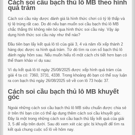
Cách soi cầu bạch thủ lô MB theo hình
quả trám
Cách soi cầu này được đánh giá là hình thức chơi có tỷ lệ thấp và
tỷ lệ trúng rất cao. Do đó nếu bạn muốn soi cầu bạch thủ lô MB
chắc thắng thì không nên bỏ qua hình thức soi cầu này. Vậy áp
dụng hình thức soi cầu này như thế nào?
Đầu tiên bạn lấy kết quả lô tô của giải 3, 4 và năm rồi xếp thành 2
hàng dọc được ra hình quả trám. Từ đó tìm ra con số bạch thủ lô
đánh ngày hôm sau. Nếu muốn hiểu rõ một cách chi tiết hơn bạn có
thể tham khảo ví dụ sau:
Ví dụ kết quả lô tô ngày 25/08/2025 được xếp hình quả trám của
giải 4 ta có: 7360, 3731, 4338. Trong khoảng đó bạn có thể suy luận
ra con bạch thủ ngày 26/08/2025 sẽ về con lô 73 hoặc 37.
Cách soi cầu bạch thủ lô MB khuyết
góc
Ngoài những cách soi cầu bạch thủ lô MB siêu chuẩn được chia sẻ
ở trên thì bạn còn có thể áp dụng thêm cách soi cầu khuyết góc.
Đây là một trong những cách soi cầu bạch thủ lấy kết quả của giải
3, 5 để xếp trên dưới. Sau đó xem xét các góc bị khuyết để tìm ra
kết quả chung cuộc số lô về hôm nay.