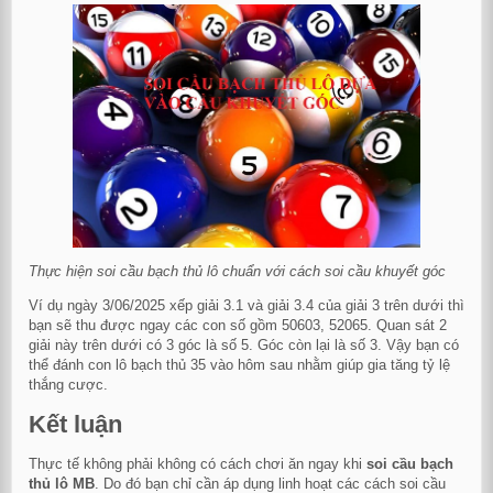
Thực hiện soi cầu bạch thủ lô chuẩn với cách soi cầu khuyết góc
Ví dụ ngày 3/06/2025 xếp giải 3.1 và giải 3.4 của giải 3 trên dưới thì
bạn sẽ thu được ngay các con số gồm 50603, 52065. Quan sát 2
giải này trên dưới có 3 góc là số 5. Góc còn lại là số 3. Vậy bạn có
thể đánh con lô bạch thủ 35 vào hôm sau nhằm giúp gia tăng tỷ lệ
thắng cược.
Kết luận
Thực tế không phải không có cách chơi ăn ngay khi
soi cầu bạch
thủ lô MB
. Do đó bạn chỉ cần áp dụng linh hoạt các cách soi cầu