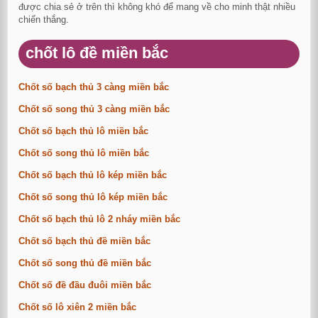
được chia sẻ ở trên thì không khó để mang về cho minh thật nhiều
chiến thắng.
chốt lô đề miền bắc
Chốt số bạch thủ 3 càng miền bắc
Chốt số song thủ 3 càng miền bắc
Chốt số bạch thủ lô miền bắc
Chốt số song thủ lô miền bắc
Chốt số bạch thủ lô kép miền bắc
Chốt số song thủ lô kép miền bắc
Chốt số bạch thủ lô 2 nháy miền bắc
Chốt số bạch thủ đề miền bắc
Chốt số song thủ đề miền bắc
Chốt số đề đầu đuôi miền bắc
Chốt số lô xiên 2 miền bắc