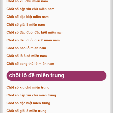
Chốt số xỉu chủ miền nam
Chốt số cặp xỉu chủ miền nam
Chốt số đặc biệt miền nam
Chốt số giải 8 miền nam
Chốt số đầu đuôi đặc biệt miền nam
Chốt số đầu đuôi giải 8 miền nam
Chốt số bao lô miền nam
Chốt số lô 3 số miền nam
Chốt số song thủ lô miền
nam
chốt lô đề miền trung
Chốt số xỉu chủ miền trung
Chốt số cặp xỉu chủ miền trung
Chốt số đặc biệt miền trung
Chốt số giải 8 miền trung