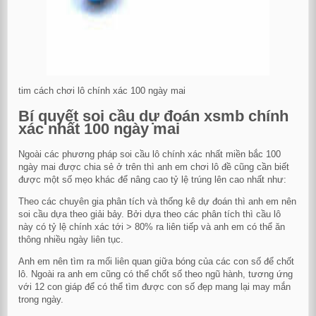
tim cách chơi lô chính xác 100 ngày mai
Bí quyết soi cầu dự đoán xsmb chính
xác nhất 100 ngày mai
Ngoài các phương pháp soi cầu lô chính xác nhất miền bắc 100
ngày mai được chia sẻ ở trên thì anh em chơi lô đề cũng cần biết
được một số mẹo khác để nâng cao tỷ lệ trúng lên cao nhất như:
Theo các chuyên gia phân tích và thống kê dự đoán thì anh em nên
soi cầu dựa theo giải bảy. Bởi dựa theo các phân tích thì cầu lô
này có tỷ lệ chính xác tới > 80% ra liên tiếp và anh em có thể ăn
thông nhiều ngày liên tục.
Anh em nên tìm ra mối liên quan giữa bóng của các con số để chốt
lô. Ngoài ra anh em cũng có thể chốt số theo ngũ hành, tương ứng
với 12 con giáp để có thể tìm được con số đẹp mang lại may mắn
trong ngày.