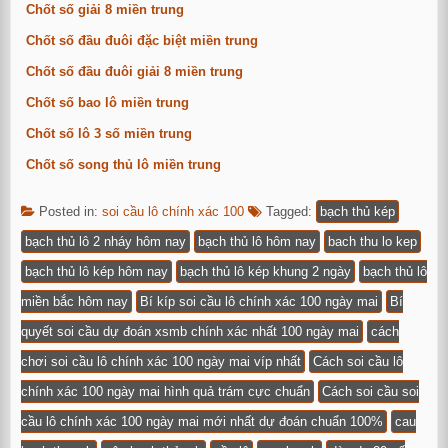
Chốt số giải 8 miền trung
Chốt số đầu đuôi đặc biệt miền trung
Chốt số đầu đuôi giải 8 miền trung
Chốt số bao lô miền trung
Chốt số lô 3 số miền trung
Chốt số song thủ lô miền trung
Posted in:
soi cầu lô chính xác 100
Tagged:
bạch thủ kép
bạch thủ lô 2 nháy hôm nay
bạch thủ lô hôm nay
bach thu lo kep
bạch thủ lô kép hôm nay
bạch thủ lô kép khung 2 ngày
bạch thủ lô
miền bắc hôm nay
Bí kíp soi cầu lô chính xác 100 ngày mai
Bí
quyết soi cầu dự đoán xsmb chính xác nhất 100 ngày mai
cách
chơi soi cầu lô chính xác 100 ngày mai víp nhất
Cách soi cầu lô
chính xác 100 ngày mai hình quả trám cực chuẩn
Cách soi cầu soi
cầu lô chính xác 100 ngày mai mới nhất dự đoán chuẩn 100%
cau