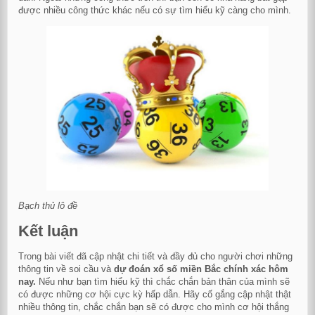
được nhiều công thức khác nếu có sự tìm hiểu kỹ càng cho mình.
Bạch thủ lô đề
Kết luận
Trong bài viết đã cập nhật chi tiết và đầy đủ cho người chơi những
thông tin về soi cầu và
dự đoán xổ số miền Bắc chính xác hôm
nay.
Nếu như bạn tìm hiểu kỹ thì chắc chắn bản thân của mình sẽ
có được những cơ hội cực kỳ hấp dẫn. Hãy cố gắng cập nhật thật
nhiều thông tin, chắc chắn bạn sẽ có được cho mình cơ hội thắng