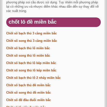
phương pháp soi cầu được sử dụng. Tuy nhiên mỗi phương pháp
lại có những ưu và nhược điểm khác nhau dẫn đến sự thay đổi về
xác suất trúng.
chốt lô đề miền bắc
Chốt số bạch thủ 3 càng miền bắc
Chốt số song thủ 3 càng miền bắc
Chốt số bạch thủ lô miền bắc
Chốt số song thủ lô miền bắc
Chốt số bạch thủ lô kép miền bắc
Chốt số song thủ lô kép miền bắc
Chốt số bạch thủ lô 2 nháy miền bắc
Chốt số bạch thủ đề miền bắc
Chốt số song thủ đề miền bắc
Chốt số đề đầu đuôi miền bắc