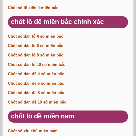
Chốt số lô xiên 4 miền bắc
chốt lô đề miền bắc chính xác
Chốt số dàn lô 4 số miền bắc
Chốt số dàn lô 6 số miền bắc
Chốt số dàn lô 8 số miền bắc
Chốt số dàn lô 10 số miền bắc
Chốt số dàn đề 4 số miền bắc
Chốt số dàn đề 6 số miền bắc
Chốt số dàn đề 8 số miền bắc
Chốt số dàn đề 10 số miền bắc
chốt lô đề miền nam
Chốt số xỉu chủ miền nam