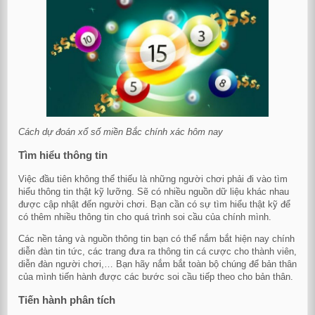
Cách dự đoán xổ số miền Bắc chính xác hôm nay
Tìm hiểu thông tin
Việc đầu tiên không thể thiếu là những người chơi phải đi vào tìm
hiểu thông tin thật kỹ lưỡng. Sẽ có nhiều nguồn dữ liệu khác nhau
được cập nhật đến người chơi. Bạn cần có sự tìm hiểu thật kỹ để
có thêm nhiều thông tin cho quá trình soi cầu của chính mình.
Các nền tảng và nguồn thông tin bạn có thể nắm bắt hiện nay chính
diễn đàn tin tức, các trang đưa ra thông tin cá cược cho thành viên,
diễn đàn người chơi,… Bạn hãy nắm bắt toàn bộ chúng để bản thân
của mình tiến hành được các bước soi cầu tiếp theo cho bản thân.
Tiến hành phân tích