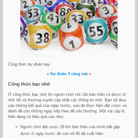
Công thức dự đoán hay
»
Dự đoán 3 càng mb
«
Công thức bạc nhớ
Ở công thức bạc nhớ thì người chơi chỉ cần bản thân có được trí
nhớ tốt và thường xuyên cập nhật các thông tin mới. Bạn sẽ dựa
vào những kết quả của ngày trước, sau đó thực hiện đặt cược và
đánh đề cho những ngày tiếp theo để săn thưởng. Một vài cặp lô
hiện đang có hiệu quả cao như:
Người chơi đặt cược 28 khi bản thân của mình bắt gặp
được ở ngày trước đó con số 46 đã xuất hiện.