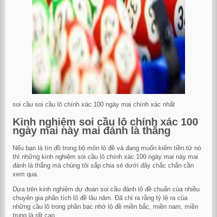
soi cầu soi cầu lô chính xác 100 ngày mai chính xác nhất
Kinh nghiệm soi cầu lô chính xác 100
ngày mai này mai đánh là thắng
Nếu bạn là tín đồ trong bộ môn lô đề và đang muốn kiếm tiền từ nó
thì những kinh nghiệm soi cầu lô chính xác 100 ngày mai này mai
đánh là thắng mà chúng tôi sắp chia sẻ dưới đây chắc chắn cần
xem qua.
Dựa trên kinh nghiệm dự đoán soi cầu đánh lô đề chuẩn của nhiều
chuyên gia phân tích lô đề lâu năm. Đã chỉ ra rằng tỷ lệ ra của
những cầu lô trong phần bạc nhớ lô đề miền bắc, miền nam, miền
trung là rất cao.