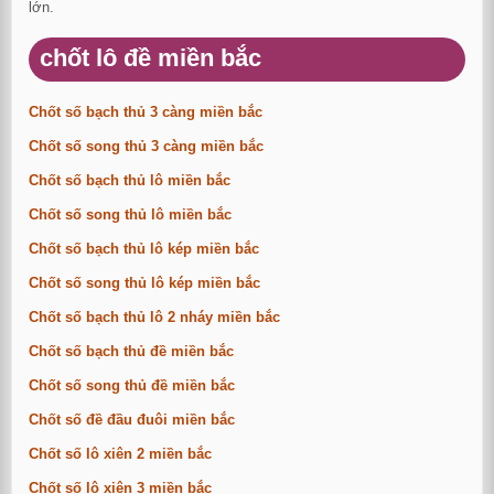
lớn.
chốt lô đề miền bắc
Chốt số bạch thủ 3 càng miền bắc
Chốt số song thủ 3 càng miền bắc
Chốt số bạch thủ lô miền bắc
Chốt số song thủ lô miền bắc
Chốt số bạch thủ lô kép miền bắc
Chốt số song thủ lô kép miền bắc
Chốt số bạch thủ lô 2 nháy miền bắc
Chốt số bạch thủ đề miền bắc
Chốt số song thủ đề miền bắc
Chốt số đề đầu đuôi miền bắc
Chốt số lô xiên 2 miền bắc
Chốt số lô xiên 3 miền bắc