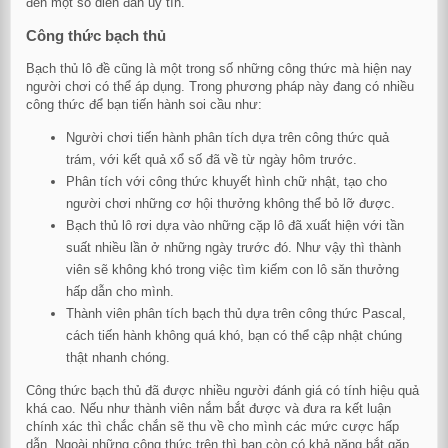
đến một số diễn đàn uy tín.
Công thức bạch thủ
Bạch thủ lô đề cũng là một trong số những công thức mà hiện nay
người chơi có thể áp dụng. Trong phương pháp này đang có nhiều
công thức để bạn tiến hành soi cầu như:
Người chơi tiến hành phân tích dựa trên công thức quả
trám, với kết quả xổ số đã về từ ngày hôm trước.
Phân tích với công thức khuyết hình chữ nhật, tạo cho
người chơi những cơ hội thưởng không thể bỏ lỡ được.
Bạch thủ lô rơi dựa vào những cặp lô đã xuất hiện với tần
suất nhiều lần ở những ngày trước đó. Như vậy thì thành
viên sẽ không khó trong việc tìm kiếm con lô săn thưởng
hấp dẫn cho mình.
Thành viên phân tích bạch thủ dựa trên công thức Pascal,
cách tiến hành không quá khó, bạn có thể cập nhật chúng
thật nhanh chóng.
Công thức bạch thủ đã được nhiều người đánh giá có tính hiệu quả
khá cao. Nếu như thành viên nắm bắt được và đưa ra kết luận
chính xác thì chắc chắn sẽ thu về cho mình các mức cược hấp
dẫn. Ngoài những công thức trên thì bạn còn có khả năng bắt gặp