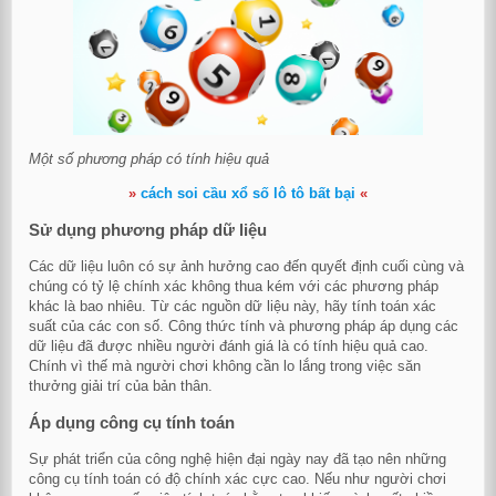
Một số phương pháp có tính hiệu quả
»
cách soi cầu xổ số lô tô bất bại
«
Sử dụng phương pháp dữ liệu
Các dữ liệu luôn có sự ảnh hưởng cao đến quyết định cuối cùng và
chúng có tỷ lệ chính xác không thua kém với các phương pháp
khác là bao nhiêu. Từ các nguồn dữ liệu này, hãy tính toán xác
suất của các con số. Công thức tính và phương pháp áp dụng các
dữ liệu đã được nhiều người đánh giá là có tính hiệu quả cao.
Chính vì thế mà người chơi không cần lo lắng trong việc săn
thưởng giải trí của bản thân.
Áp dụng công cụ tính toán
Sự phát triển của công nghệ hiện đại ngày nay đã tạo nên những
công cụ tính toán có độ chính xác cực cao. Nếu như người chơi