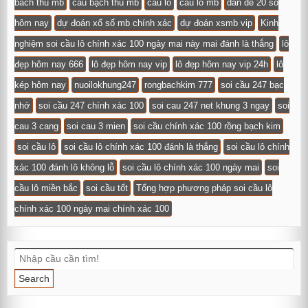
bach thu mb
câu bạch thủ mb
cầu lô
cau lo mb
dàn de 20 số
hôm nay
dự đoán xổ số mb chính xác
dự đoán xsmb vip
Kinh
nghiệm soi cầu lô chính xác 100 ngày mai này mai đánh là thắng
lô
đẹp hôm nay 666
lô đẹp hôm nay vip
lô đẹp hôm nay vip 24h
lô
kép hôm nay
nuoilokhung247
rongbachkim 777
soi cầu 247 bạc
nhớ
soi cầu 247 chính xác 100
soi cau 247 net khung 3 ngay
soi
cau 3 cang
soi cau 3 mien
soi cầu chính xác 100 rồng bạch kim
soi cầu lô
soi cầu lô chính xác 100 đánh là thắng
soi cầu lô chính
xác 100 đánh lô không lỗ
soi cầu lô chính xác 100 ngày mai
soi
cầu lô miền bắc
soi cầu tốt
Tổng hợp phương pháp soi cầu lô
chính xác 100 ngày mai chính xác 100
Search