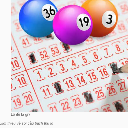
Lô đề là gì?
Giới thiệu về soi cầu bạch thủ lô