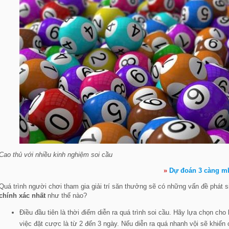
Cao thủ với nhiều kinh nghiệm soi cầu
»
Dự đoán 3 càng m
Quá trình người chơi tham gia giải trí săn thưởng sẽ có những vấn đề phát s
chính xác nhất
như thế nào?
Điều đầu tiên là thời điểm diễn ra quá trình soi cầu. Hãy lựa chọn ch
việc đặt cược là từ 2 đến 3 ngày. Nếu diễn ra quá nhanh vội sẽ khiến 