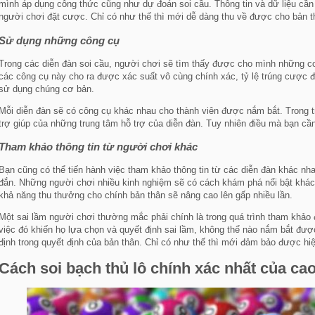
mình áp dụng công thức cũng như dự đoán soi cầu. Thông tin và dữ liệu cần
người chơi đặt cược. Chỉ có như thế thì mới dễ dàng thu về được cho bản t
Sử dụng những công cụ
Trong các diễn đàn soi cầu, người chơi sẽ tìm thấy được cho mình những c
các công cụ này cho ra được xác suất vô cùng chính xác, tỷ lệ trúng cượ
sử dụng chúng cơ bản.
Mỗi diễn đàn sẽ có công cụ khác nhau cho thành viên được nắm bắt. Trong
trợ giúp của những trung tâm hỗ trợ của diễn đàn. Tuy nhiên điều mà bạn cần
Tham khảo thông tin từ người chơi khác
Bạn cũng có thể tiến hành việc tham khảo thông tin từ các diễn đàn khác nh
đắn. Những người chơi nhiều kinh nghiệm sẽ có cách khám phá nổi bật khác
khả năng thu thưởng cho chính bản thân sẽ nâng cao lên gấp nhiều lần.
Một sai lầm người chơi thường mắc phải chính là trong quá trình tham khảo đ
việc đó khiến họ lựa chọn và quyết định sai lầm, không thể nào nắm bắt đượ
định trong quyết định của bản thân. Chỉ có như thế thì mới đảm bảo được hiệ
Cách soi bạch thủ lô chính xác nhất của cao