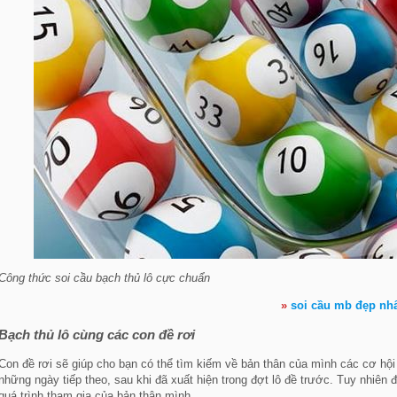
Công thức soi cầu bạch thủ lô cực chuẩn
»
soi cầu mb đẹp nh
Bạch thủ lô cùng các con đề rơi
Con đề rơi sẽ giúp cho bạn có thể tìm kiếm về bản thân của mình các cơ hội
những ngày tiếp theo, sau khi đã xuất hiện trong đợt lô đề trước. Tuy nhiên 
quá trình tham gia của bản thân mình.