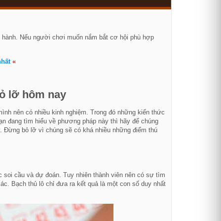
ến hành. Nếu người chơi muốn nắm bắt cơ hội phù hợp
nhất
«
bỏ lỡ hôm nay
mình nên có nhiều kinh nghiệm. Trong đó những kiến thức
ạn đang tìm hiểu về phương pháp này thì hãy để chúng
ày. Đừng bỏ lỡ vì chúng sẽ có khá nhiều những điểm thú
soi cầu và dự đoán. Tuy nhiên thành viên nên có sự tìm
c. Bạch thủ lô chỉ đưa ra kết quả là một con số duy nhất