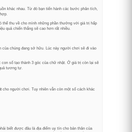
nguồn khác nhau. Từ đó bạn tiến hành các bước phân tích,
 hợp.
ó thể thu về cho mình những phần thưởng với giá trị hấp
hiệu quả chiến thắng sẽ cao hơn rất nhiều.
ên của chúng đang sở hữu. Lúc này người chơi sẽ đi vào
con số tạo thành 3 góc của chữ nhật. Ở giá trị còn lại sẽ
quả tương tự.
t
cho người chơi. Tuy nhiên vẫn còn một số cách khác
ải biết được đâu là địa điểm uy tín cho bản thân của