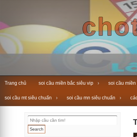
cho
Trang chủ
soi cầu miền bắc siêu vip
soi cầu miền 
soi cầu mt siêu chuẩn
soi cầu mn siêu chuẩn
các
Search