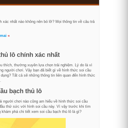
h xác nhất nào không nên bỏ lỡ? Mọi thông tin về câu trả
 mai
«
hủ lô chính xác nhất
 thích, thường xuyên lựa chọn trải nghiệm. Lý do là vì
ng người chơi. Vậy bạn đã biết gì về hình thức soi cầu
dụng? Tất cả sẽ những thông tin liên quan đến hình thức
.
ầu bạch thủ lô
ải người chơi nào cũng am hiểu về hình thức soi cầu
đầu thử sức với hình soi cầu này. Vì vậy trước khi tìm
 khám phá chi tiết xem soi cầu bạch thủ lô là gì?