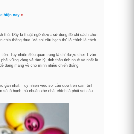
c hiện nay
«
bạch thủ. Đây là thuật ngữ được sử dụng đẻ chỉ cách chơi
chia thắng thua. Và soi cầu bạch thủ lô chính là cách
 tiền. Tuy nhiên điều quan trọng là chỉ được chơi 1 ván
hải vững vàng về tâm lý, tinh thần tinh nhuệ và nhất là
dễ dàng mang về cho mình nhiều chiến thắng.
ác gần nhất. Tuy nhiên việc soi cầu dựa trên cảm tính
số lô bạch thủ chuẩn xác nhất chính là phải soi cầu