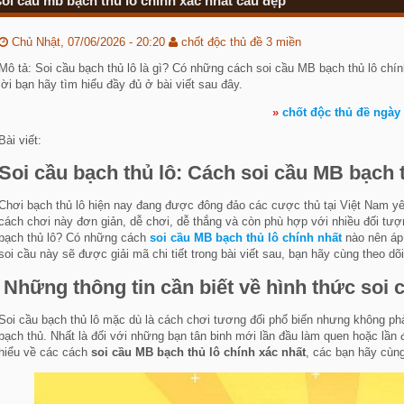
soi cầu mb bạch thủ lô chính xác nhất cầu đẹp
Chủ Nhật, 07/06/2026 - 20:20
chốt độc thủ đề 3 miền
Mô tả: Soi cầu bạch thủ lô là gì? Có những cách soi cầu MB bạch thủ lô chín
lời bạn hãy tìm hiểu đầy đủ ở bài viết sau đây.
»
chốt độc thủ đề ngày
Bài viết:
Soi cầu bạch thủ lô: Cách soi cầu MB bạch t
Chơi bạch thủ lô hiện nay đang được đông đảo các cược thủ tại Việt Nam yêu
cách chơi này đơn giản, dễ chơi, dễ thắng và còn phù hợp với nhiều đối tượ
bạch thủ lô? Có những cách
soi cầu MB bạch thủ lô chính nhất
nào nên áp 
soi cầu này sẽ được giải mã chi tiết trong bài viết sau, bạn hãy cùng theo dõi
Những thông tin cần biết về hình thức soi c
Soi cầu bạch thủ lô mặc dù là cách chơi tương đối phổ biến nhưng không ph
bạch thủ. Nhất là đối với những bạn tân binh mới lần đầu làm quen hoặc lần 
hiểu về các cách
soi cầu MB bạch thủ lô chính xác nhất
, các bạn hãy cùng