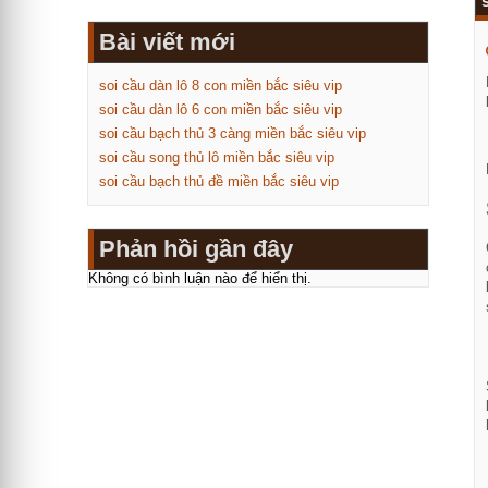
Bài viết mới
soi cầu dàn lô 8 con miền bắc siêu vip
soi cầu dàn lô 6 con miền bắc siêu vip
soi cầu bạch thủ 3 càng miền bắc siêu vip
soi cầu song thủ lô miền bắc siêu vip
soi cầu bạch thủ đề miền bắc siêu vip
Phản hồi gần đây
Không có bình luận nào để hiển thị.