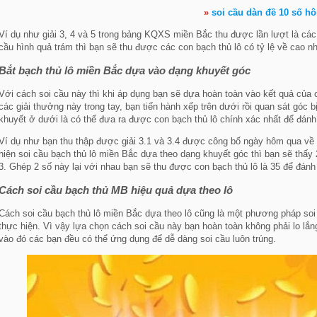
»
soi cầu dàn đề 10 số h
Ví dụ như giải 3, 4 và 5 trong bảng KQXS miền Bắc thu được lần lượt là cá
cầu hình quả trám thì bạn sẽ thu được các con bạch thủ lô có tỷ lệ về cao 
Bắt bạch thủ lô miền Bắc dựa vào dạng khuyết góc
Với cách soi cầu này thì khi áp dụng bạn sẽ dựa hoàn toàn vào kết quả của c
các giải thưởng này trong tay, bạn tiến hành xếp trên dưới rồi quan sát góc b
khuyết ở dưới là có thể đưa ra được con bạch thủ lô chính xác nhất để đánh
Ví dụ như bạn thu thập được giải 3.1 và 3.4 được công bố ngày hôm qua về 
hiện soi cầu bạch thủ lô miền Bắc dựa theo dạng khuyết góc thì bạn sẽ thấy 2 
3. Ghép 2 số này lại với nhau bạn sẽ thu được con bạch thủ lô là 35 để đán
Cách soi cầu bạch thủ MB hiệu quả dựa theo lô
Cách soi cầu bạch thủ lô miền Bắc dựa theo lô cũng là một phương pháp so
thực hiện. Vì vậy lựa chọn cách soi cầu này bạn hoàn toàn không phải lo l
vào đó các bạn đều có thể ứng dụng để dễ dàng soi cầu luôn trúng.