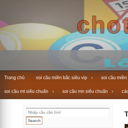
cho
Trang chủ
soi cầu miền bắc siêu vip
soi cầu miền 
soi cầu mt siêu chuẩn
soi cầu mn siêu chuẩn
các
Search