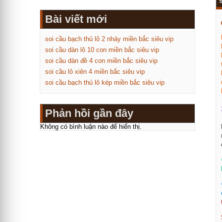
Bài viết mới
soi cầu bạch thủ lô 2 nháy miền bắc siêu vip
soi cầu dàn lô 10 con miền bắc siêu vip
soi cầu dàn đề 4 con miền bắc siêu vip
soi cầu lô xiên 4 miền bắc siêu vip
soi cầu bạch thủ lô kép miền bắc siêu vip
Phản hồi gần đây
Không có bình luận nào để hiển thị.