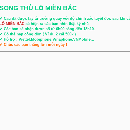
SONG THỦ LÔ MIỀN BẮC
✔ Cầu đã được lấy từ trường quay với độ chính xác tuyệt đối, sau khi
LÔ MIỀN BẮC
sẽ hiện ra các bạn nhìn thật kỹ nhé.
✔ Các bạn sẽ nhận được số từ 6h00 sáng đến 18h10.
✔ Có thể nạp cộng dồn ( Ví dụ 2 cái 500k )
✔ Hỗ trợ : Viettel,Mobiphone,Vinaphone,VNMobile…
✔ Chúc các bạn thắng lớn mỗi ngày !