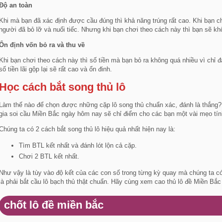
Độ an toàn
Khi mà bạn đã xác định được cầu đúng thì khả năng trúng rất cao. Khi bạn ch
người đã bỏ lỡ và nuối tiếc. Nhưng khi bạn chơi theo cách này thì bạn sẽ khô
Ổn định vốn bỏ ra và thu về
Khi bạn chơi theo cách này thì số tiền mà bạn bỏ ra không quá nhiều vì chỉ
số tiền lãi gộp lại sẽ rất cao và ổn đinh.
Học cách bắt song thủ lô
Làm thế nào để chọn được những cặp lô song thủ chuẩn xác, đánh là thắng? C
gia soi cầu Miền Bắc ngày hôm nay sẽ chỉ điểm cho các bạn một vài mẹo tín
Chúng ta có 2 cách bắt song thủ lô hiệu quả nhất hiện nay là:
Tìm BTL kết nhất và đánh lót lộn cả cặp.
Chơi 2 BTL kết nhất.
Như vậy là tùy vào độ kết của các con số trong từng kỳ quay mà chúng ta 
là phải bắt cầu lô bạch thủ thật chuẩn. Hãy cùng xem cao thủ lô đề Miền Bắc
chốt lô đề miền bắc