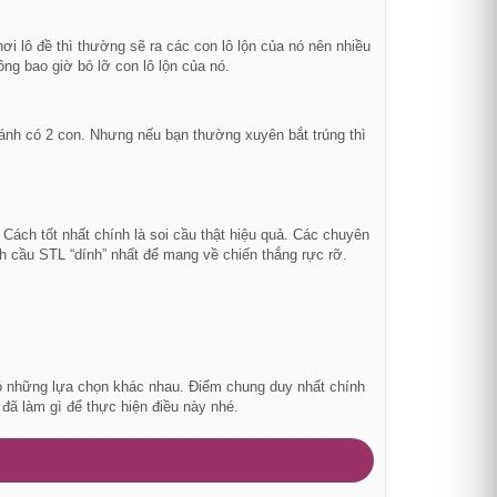
ơi lô đề thì thường sẽ ra các con lô lộn của nó nên nhiều
ng bao giờ bỏ lỡ con lô lộn của nó.
 đánh có 2 con. Nhưng nếu bạn thường xuyên bắt trúng thì
ách tốt nhất chính là soi cầu thật hiệu quả. Các chuyên
h cầu STL “dính” nhất để mang về chiến thắng rực rỡ.
có những lựa chọn khác nhau. Điểm chung duy nhất chính
 đã làm gì để thực hiện điều này nhé.