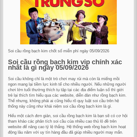
Soi cầu rồng bạch kim chốt số miễn phí ngày 05/09/2026
Soi cầu rồng bạch kim vip chính xác
nhất là gì ngày 05/09/2026
Soi cầu không chỉ là một trò chơi may rủi mà còn là miếng mồi
ngon mang lại tiềm lực kinh tế cho nhiều người. Nếu những người
chơi lớn tuổi thường thích tụ tập tại các địa điểm luận số thì giới
trẻ lại thích tìm hiểu qua các website, diễn đàn như rồng bạch kim.
Thế nhưng, không phải ai cũng hiểu rõ quy luật soi cầu trên hệ
thống này cũng như khái niệm soi cầu rồng bạch kim là gì.
Hiểu một cách đơn giản, soi cầu rồng bạch kim là bạn sẽ có cơ hội
tham khảo các phân tích soi cầu của nhiều cao thủ lô đề trên
website để nâng cao tỷ lệ thắng. Hệ thống web rồng bạch kim hoạt
động lâu năm với uy tín hàng đầu đã giúp nhiều người may mắn.