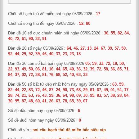
Chốt số bạch thủ đề miễn phí ngày 05/09/2026 :
17
Chốt số song thủ đề ngày 05/09/2026 :
52, 80
Dàn đề 10 số cực chuẩn miễn phí ngày 05/09/2026 :
36, 55, 82, 84,
40, 72, 61, 90, 32, 91
Dàn đề 20 số ngày 05/09/2026 :
64, 46, 27, 13, 24, 67, 39, 57, 50,
92, 44, 29, 92, 39, 46, 40, 33, 23, 23, 18
Dàn đề 36 con số bất bại ngày 05/09/2026
05, 59, 33, 72, 18, 50,
22, 93, 49, 50, 06, 81, 16, 44, 65, 40, 36, 32, 39, 72, 58, 36, 85, 71,
84, 37, 02, 72, 38, 81, 76, 68, 52, 40, 63, 33
Dàn đề 50 số bất tử đẹp nhất hôm nay ngày 05/09/2026 :
63, 59,
82, 44, 22, 83, 72, 46, 87, 24, 90, 73, 68, 29, 61, 67, 49, 01, 54, 17,
28, 74, 21, 63, 76, 43, 29, 36, 64, 98, 09, 30, 95, 83, 57, 38, 28, 84,
30, 95, 87, 48, 60, 41, 26, 63, 78, 65, 39, 07
Số đề đầu hôm nay ngày 05/09/2026 :
6
Số đề đuôi hôm nay ngày 05/09/2026 :
0
Chốt số víp :
soi cầu bạch thủ đề miền bắc siêu vip