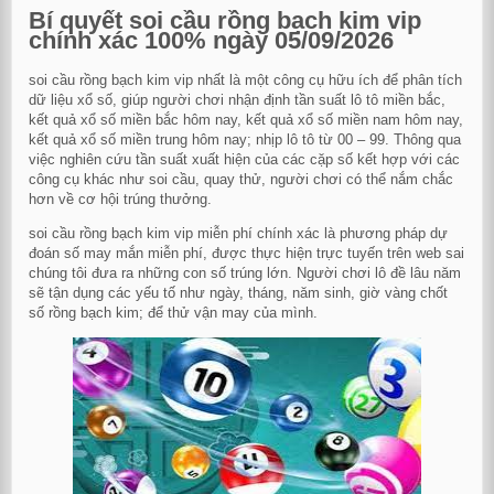
Bí quyết soi cầu rồng bạch kim vip
chính xác 100% ngày 05/09/2026
soi cầu rồng bạch kim vip nhất là một công cụ hữu ích để phân tích
dữ liệu xổ số, giúp người chơi nhận định tần suất lô tô miền bắc,
kết quả xổ số miền bắc hôm nay, kết quả xổ số miền nam hôm nay,
kết quả xổ số miền trung hôm nay; nhịp lô tô từ 00 – 99. Thông qua
việc nghiên cứu tần suất xuất hiện của các cặp số kết hợp với các
công cụ khác như soi cầu, quay thử, người chơi có thể nắm chắc
hơn về cơ hội trúng thưởng.
soi cầu rồng bạch kim vip miễn phí chính xác là phương pháp dự
đoán số may mắn miễn phí, được thực hiện trực tuyến trên web sai
chúng tôi đưa ra những con số trúng lớn. Người chơi lô đề lâu năm
sẽ tận dụng các yếu tố như ngày, tháng, năm sinh, giờ vàng chốt
số rồng bạch kim; để thử vận may của mình.