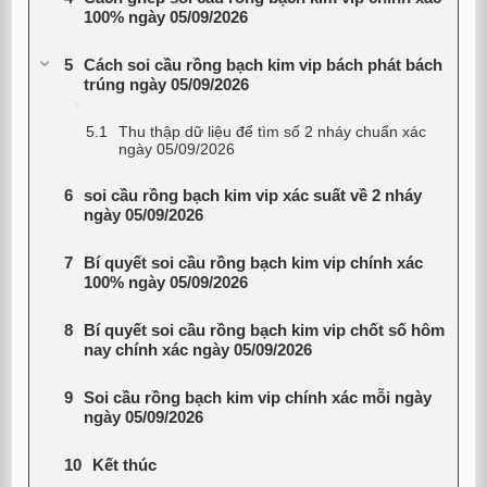
100% ngày 05/09/2026
Cách soi cầu rồng bạch kim vip bách phát bách
trúng ngày 05/09/2026
Thu thập dữ liệu để tìm số 2 nháy chuẩn xác
ngày 05/09/2026
soi cầu rồng bạch kim vip xác suất về 2 nháy
ngày 05/09/2026
Bí quyết soi cầu rồng bạch kim vip chính xác
100% ngày 05/09/2026
Bí quyết soi cầu rồng bạch kim vip chốt số hôm
nay chính xác ngày 05/09/2026
Soi cầu rồng bạch kim vip chính xác mỗi ngày
ngày 05/09/2026
Kết thúc