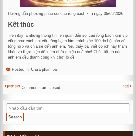
Hướng dẫn phương pháp soi cầu rồng bạch kim ngày 05/09/2026
Kết thúc
Trên đây là những thông tin liên quan đến soi cầu rồng bạch kim vip
cũng như cách soi cầu rồng bạch kim chính xác 100 do hội bàn đề
tổng hợp và chia sẻ đến anh em. Nếu thấy bài viết có ích hãy tham
khảo và thực hiện để kiểm chứng hiệu quả nhé! Chúc tất cả các
anh em đều thành công khi chơi lô đề.
Posted in: Chưa phân loại
previous
next
Comments are closed.
Search