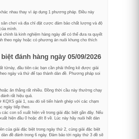
khác nhau thay vì áp dụng 1 phương pháp. Điều này
h sân chơi và địa chỉ đặt cược đảm bảo chất lượng và độ
 của mình.
ài chính là kinh nghiệm hàng ngày để có thể đưa ra quyết
nh theo ngày hoặc có phương án nuôi khung cho thích
biệt đánh hàng ngày 05/09/2026
ất tửnày, đầu tiên các bạn cần phải thống kê được giải
 theo ngày và thứ để tạo thành dàn đề. Phương pháp soi
 hoặc ăn thằng rất nhiều. Đồng thời cầu này thường chạy
đánh rất hiệu quả.
 ở KQXS giải 1, sau đó sẽ tiến hành ghép với các chạm
c ngày tiếp theo.
 các con số xuất hiện về trong giải đặc biệt gần đây. Nếu
xuất hiện đầu 0 hoặc đít 8 về. Lúc này hãy nuôi hết dàn
 của giải đặc biệt trong ngày thứ 2, cùng giải đặc biệt
o dàn đề đánh trong 6 ngày. Đảm bảo tới ngày thứ 3 đề sẽ