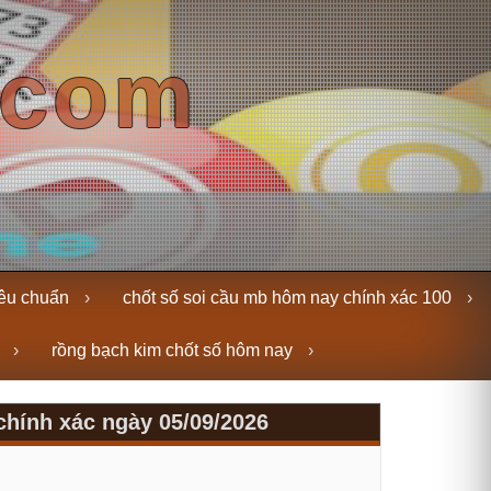
.com
iêu chuẩn
chốt số soi cầu mb hôm nay chính xác 100
rồng bạch kim chốt số hôm nay
hính xác ngày 05/09/2026