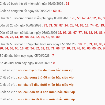
Chốt số bạch thủ đề miễn phí ngày 05/09/2026 :
31
Chốt số song thủ đề ngày 05/09/2026 :
60, 51
Dàn đề 10 số cực chuẩn miễn phí ngày 05/09/2026 :
76, 59, 67, 47, 92, 16, 9
Dàn đề 20 số ngày 05/09/2026 :
79, 71, 37, 87, 14, 01, 44, 86, 16, 74, 61, 19,
Dàn đề 36 con số bất bại ngày 05/09/2026
15, 99, 26, 67, 77, 39, 62, 08, 86, 
56, 25, 78, 61, 05, 08, 83, 62, 69, 42, 43, 80
Dàn đề 50 số bất tử đẹp nhất hôm nay ngày 05/09/2026 :
18, 31, 39, 10, 80, 
20, 64, 06, 05, 16, 62, 34, 82, 01, 29, 71, 66, 57, 10, 63, 48, 00, 00, 09, 65, 9
Số đề đầu hôm nay ngày 05/09/2026 :
7
Số đề đuôi hôm nay ngày 05/09/2026 :
0
Chốt số víp :
soi cầu bạch thủ đề miền bắc siêu vip
Chốt số víp :
soi cầu song thủ đề miền bắc siêu vip
Chốt số víp :
soi cầu đề đầu đuôi miền bắc siêu vip
Chốt số víp :
soi cầu dàn đề 4 con miền bắc siêu vip
Chốt số víp :
soi cầu dàn đề 6 con miền bắc siêu vip