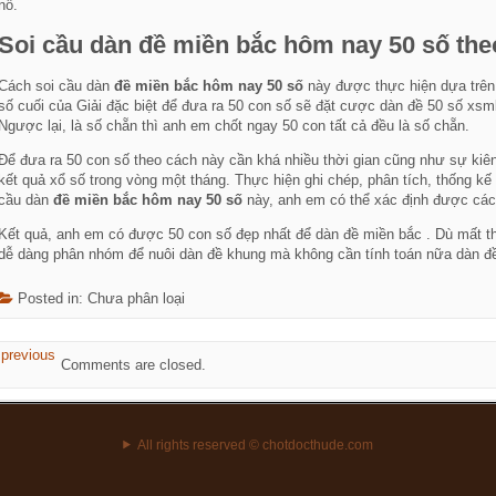
nổ.
Soi cầu dàn đề miền bắc hôm nay 50 số the
Cách soi cầu dàn
đề miền bắc hôm nay
50 số
này được thực hiện dựa trên 
số cuối của Giải đặc biệt để đưa ra 50 con số sẽ đặt cược dàn đề 50 số xsmb
Ngược lại, là số chẵn thì anh em chốt ngay 50 con tất cả đều là số chẵn.
Để đưa ra 50 con số theo cách này cần khá nhiều thời gian cũng như sự kiên
kết quả xổ số trong vòng một tháng. Thực hiện ghi chép, phân tích, thống kế
cầu dàn
đề miền bắc hôm nay
50 số
này, anh em có thể xác định được các 
Kết quả, anh em có được 50 con số đẹp nhất để dàn đề miền bắc . Dù mất thờ
dễ dàng phân nhóm để nuôi dàn đề khung mà không cần tính toán nữa dàn đề
Posted in: Chưa phân loại
previous
Comments are closed.
All rights reserved © chotdocthude.com