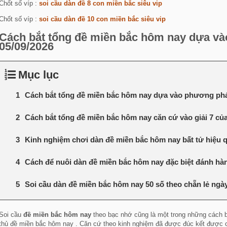
Chốt số víp :
soi cầu dàn đề 8 con miền bắc siêu vip
Chốt số víp :
soi cầu dàn đề 10 con miền bắc siêu vip
Cách bắt tổng đề miền bắc hôm nay dựa v
05/09/2026
Mục lục
Cách bắt tổng đề miền bắc hôm nay dựa vào phương phá
Cách bắt tổng đề miền bắc hôm nay căn cứ vào giải 7 c
Kinh nghiệm chơi dàn đề miền bắc hôm nay bất tử hiệu q
Cách để nuôi dàn đề miền bắc hôm nay đặc biệt đánh hà
Soi cầu dàn đề miền bắc hôm nay 50 số theo chẵn lẻ ngày
Soi cầu
đề miền bắc hôm nay
theo bạc nhớ cũng là một trong những cách b
thủ đề miền bắc hôm nay . Căn cứ theo kinh nghiệm đã được đúc kết được của