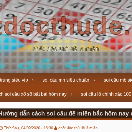
tdocthude
chốt độc thủ đề 3 miền
trung siêu vip
soi cầu mn siêu chuẩn
soi cầu mb s
h soi cầu xổ số bất bại hôm nay
soi cầu lô chính xác 100
Hướng dẫn cách soi cầu đề miền bắc hôm nay c
Thứ Sáu, 04/09/2026 - 18:30
chốt độc thủ đề 3 miền