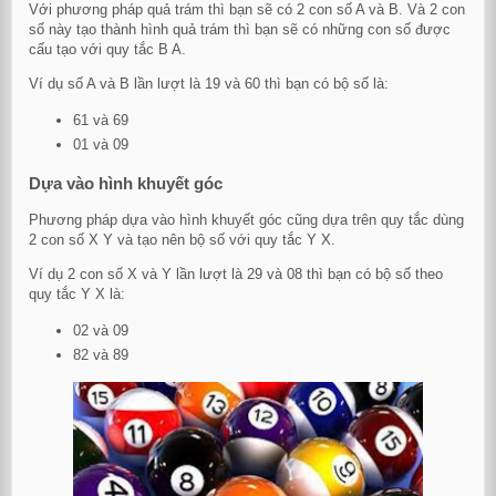
Với phương pháp quả trám thì bạn sẽ có 2 con số A và B. Và 2 con
số này tạo thành hình quả trám thì bạn sẽ có những con số được
cấu tạo với quy tắc B A.
Ví dụ số A và B lần lượt là 19 và 60 thì bạn có bộ số là:
61 và 69
01 và 09
Dựa vào hình khuyết góc
Phương pháp dựa vào hình khuyết góc cũng dựa trên quy tắc dùng
2 con số X Y và tạo nên bộ số với quy tắc Y X.
Ví dụ 2 con số X và Y lần lượt là 29 và 08 thì bạn có bộ số theo
quy tắc Y X là:
02 và 09
82 và 89