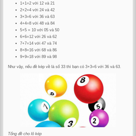
1+1=2 với 12 và 21
2+2=4 với 24 và 42
3+3=6 với 36 và 63
4+4=8 với 48 và 84
5+5 = 10 với 05 và 50
6+6=12 với 26 và 62
7+7=14 với 47 và 74
8+8=16 với 68 và 86
9+9=18 với 89 và 98
Như vậy, nếu đề kép về là số 33 thì bạn có 3+3=6 với 36 và 63.
Tổng đề cho lô kép