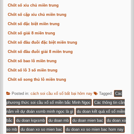
Chốt số xỉu chủ miền trung
Chốt số cặp xỉu chủ miền trung
Chốt số đặc biệt miền trung
Chốt số giải 8 miền trung
Chốt số đầu đuôi đặc biệt miền trung
Chốt số đầu đuôi giải 8 miền trung
Chốt số bao lô miền trung
Chốt số lô 3 số miền trung
Chốt số song thủ lô miền trung
Posted in:
cách soi cầu xổ số bất bại hôm nay
Tagged:
Các
phương thức soi cầu xổ số miền bắc Minh Ngọc
Các thông tin cần
nắm về dự đoán xsmb minh ngọc là gì
du doan kết quả xổ số miền
bắc
du doan kqxsmb
du doan mb
du doan mien bac
du doan xo
so mb
du doan xo so mien bac
du doan xo so mien bac hom nay