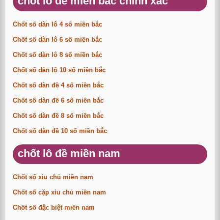
chốt lô đề miền bắc chính xác
Chốt số dàn lô 4 số miền bắc
Chốt số dàn lô 6 số miền bắc
Chốt số dàn lô 8 số miền bắc
Chốt số dàn lô 10 số miền bắc
Chốt số dàn đề 4 số miền bắc
Chốt số dàn đề 6 số miền bắc
Chốt số dàn đề 8 số miền bắc
Chốt số dàn đề 10 số miền bắc
chốt lô đề miền nam
Chốt số xỉu chủ miền nam
Chốt số cặp xỉu chủ miền nam
Chốt số đặc biệt miền nam