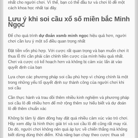
nhất cho người chơi. Vì thế, bạn có thể đầu tư và chơi lô đề một
cách khoa học nhất tại đây.
Lưu ý khi soi cầu xổ số miền bắc Minh
Ngọc
Để cho quá trình
dự đoán xsmb minh ngọc
hiệu quả hơn, người
chơi cần lưu ý một số điều quan trọng nhất
Đặt tiền vốn phù hợp. Với cược rất quan trọng và bạn muốn chơi ít
thua lỗ thì cần phải cân chỉnh tiền cược của mình hiệu quả nhất.
Chơi và cược có kế hoạch hơn và không bị cảm xúc lấn át vào
quyết định của bạn
Lựa chọn các phương pháp soi cầu phù hợp vì chúng chính là một
trong những yếu tố quyết định sự thành công của người chơi khi
soi cầu
Cần thực hành và trau dồi thêm nhiều kinh nghiệm và phương pháp
soi cầu lô đề nhiều hơn để mở rộng thêm sự hiểu biết và dự đoán
lô đề thêm chuẩn xác
Không bị tâm lý đám đông hay đặt quá nhiều cảm xúc vào trò chơi.
Hãy xem đây là hình thức giải trí và soi cầu lô đẽ cũng rất may rủi.
Do đó, người chơi không nên quá áp lực về chiến thắng mà không
biết dừng đúng thời điểm. Khả năng bạn chạy theo cược thua sẽ