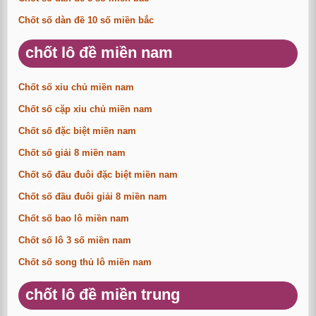
Chốt số dàn đề 10 số miền bắc
chốt lô đề miền nam
Chốt số xỉu chủ miền nam
Chốt số cặp xỉu chủ miền nam
Chốt số đặc biệt miền nam
Chốt số giải 8 miền nam
Chốt số đầu đuôi đặc biệt miền nam
Chốt số đầu đuôi giải 8 miền nam
Chốt số bao lô miền nam
Chốt số lô 3 số miền nam
Chốt số song thủ lô miền
nam
chốt lô đề miền trung