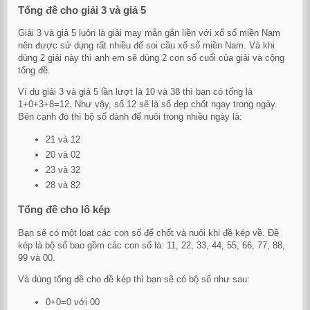
Tổng đề cho giải 3 và giả 5
Giải 3 và giả 5 luôn là giải may mắn gắn liền với xổ số miền Nam
nên được sử dụng rất nhiều để soi cầu xổ số miền Nam. Và khi
dùng 2 giải này thì anh em sẽ dùng 2 con số cuối của giải và cộng
tổng đề.
Ví dụ giải 3 và giả 5 lần lượt là 10 và 38 thì bạn có tổng là
1+0+3+8=12. Như vậy, số 12 sẽ là số đẹp chốt ngay trong ngày.
Bên cạnh đó thì bộ số dành để nuôi trong nhiều ngày là:
21 và 12
20 và 02
23 và 32
28 và 82
Tổng đề cho lô kép
Bạn sẽ có một loạt các con số để chốt và nuôi khi đề kép về. Đề
kép là bộ số bao gồm các con số là: 11, 22, 33, 44, 55, 66, 77, 88,
99 và 00.
Và dùng tổng đề cho đề kép thì bạn sẽ có bộ số như sau:
0+0=0 với 00