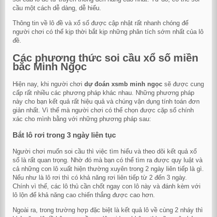
cầu một cách dễ dàng, dễ hiểu.
Thông tin về lô đề và xổ số được cập nhật rất nhanh chóng đế
người chơi có thể kịp thời bắt kịp những phân tích sớm nhất của lô
đề.
Các phương thức soi cầu xổ số miền
bắc Minh Ngọc
Hiện nay, khi người chơi
dự đoán xsmb minh ngọc
sẽ được cung
cấp rất nhiều các phương pháp khác nhau. Những phương pháp
này cho bạn kết quả rất hiệu quả và chúng vận dụng tính toán đơn
giản nhất. Vì thế mà người chơi có thể chọn được cặp số chính
xác cho mình bằng với những phương pháp sau:
Bắt lô rơi trong 3 ngày liên tục
Người chơi muốn soi cầu thì việc tìm hiểu và theo dõi kết quả xổ
số là rất quan trọng. Nhờ đó mà bạn có thể tìm ra được quy luật và
cả những con lô xuất hiện thường xuyên trong 2 ngày liên tiếp là gì.
Nếu như là lô rơi thì có khả năng rơi liên tiếp từ 2 đến 3 ngày.
Chính vì thế, các lô thủ cần chốt ngay con lô này và đánh kèm với
lô lộn để khả năng cao chiến thắng được cao hơn.
Ngoài ra, trong trường hợp đặc biệt là kết quả lô về cùng 2 nháy thì