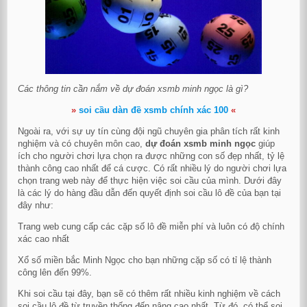
Các thông tin cần nắm về dự đoán xsmb minh ngọc là gì?
»
soi cầu dàn đề xsmb chính xác 100
«
Ngoài ra, với sự uy tín cùng đội ngũ chuyên gia phân tích rất kinh
nghiệm và có chuyên môn cao,
dự đoán xsmb minh ngọc
giúp
ích cho người chơi lựa chọn ra được những con số đẹp nhất, tỷ lệ
thành công cao nhất để cá cược. Có rất nhiều lý do người chơi lựa
chọn trang web này để thực hiện việc soi cầu của mình. Dưới đây
là các lý do hàng đầu dẫn đến quyết định soi cầu lô đề của bạn tại
đây như:
Trang web cung cấp các cặp số lô đề miễn phí và luôn có độ chính
xác cao nhất
Xổ số miền bắc Minh Ngọc cho bạn những cặp số có tỉ lệ thành
công lên đến 99%.
Khi soi cầu tại đây, bạn sẽ có thêm rất nhiều kinh nghiệm về cách
soi cầu lô đề từ truyền thống đến nâng cao nhất. Từ đó, có thể soi