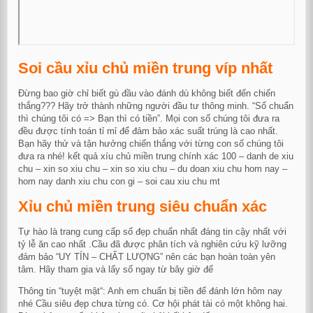
Soi cầu xỉu chủ miền trung víp nhất
Đừng bao giờ chỉ biết gù đầu vào đánh dù không biết đến chiến
thắng??? Hãy trở thành những người đầu tư thông minh. “Số chuẩn
thì chúng tôi có => Bạn thì có tiền”. Mọi con số chúng tôi đưa ra
đều được tính toán tỉ mỉ để đảm bảo xác suất trúng là cao nhất.
Bạn hãy thử và tận hưởng chiến thắng với từng con số chúng tôi
đưa ra nhé! kết quả xíu chủ miền trung chính xác 100 – danh de xiu
chu – xin so xiu chu – xin so xiu chu – du doan xiu chu hom nay –
hom nay danh xiu chu con gi – soi cau xiu chu mt
Xỉu chủ miền trung siêu chuẩn xác
Tự hào là trang cung cấp số đẹp chuẩn nhất đáng tin cậy nhất với
tỷ lễ ăn cao nhất .Cầu đã được phân tích và nghiên cứu kỹ lưỡng
đảm bảo “UY TÍN – CHẤT LƯỢNG” nên các bạn hoàn toàn yên
tâm. Hãy tham gia và lấy số ngay từ bây giờ để
Thông tin “tuyệt mật“: Anh em chuẩn bị tiền để đánh lớn hôm nay
nhé Cầu siêu đẹp chưa từng có. Cơ hội phát tài có một không hai.