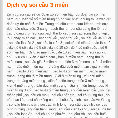
Dịch vụ soi cầu 3 miền
Dịch vụ soi cau sẽ dự đoán xổ số miền bắc, dự đoán xổ số miền
nam, dự đoán xổ số miền trung chính xác nhất. chúng tôi là web dự
đoán uy tín nhất 3 miền. Trang soi cầu xsmb cam kết cau mb cực
đẹp, cầu chạy đều. 3 càng , bạch thủ lô , soi cầu song thủ lô , soi
cầu 3 càng víp , soi cầu bạch thủ lô kép , soi cầu song thủ lô kép ,
lô 2 nháy miền bắc , bạch thủ đề , song thủ đề , soi cầu đề đầu đuôi
, soi cầu lô xiên 2 , soi cầu lô xiên 3 , soi cầu lô xiên 4 , dàn lô 4 số
, dàn lô 6 số , dàn lô 8 số , dàn lô 10 số , đề 4 số miền bắc , đề 6
số miền bắc , đề 8 số miền bắc , đề 10 số miền bắc , soi cầu xỉu
chủ , xiu chu , xiên 2 miền nam , bao lô miền nam , song thủ lô
miền nam , soi cầu giải 8 miền nam , xiên 3 miền nam , xiên 4 miền
nam , đầu đuôi miền nam , 3 càng đầu đuôi miền nam , giải 7 miền
nam , bao lô 3 số miền nam , bao lô 4 số miền nam , bao lô miền
trung , song thủ lô miền trung , Giải 8 miền trung , xỉu chủ miền
trung , 4 càng miền trung , xiên 2 miền trung , xiên 3 miền trung ,
xiên 4 miền trung , đầu đuôi miền trung , Giải 7 miền trung , bao lô
miền trung 3 số , bao lô 4 số miền trung , soi cầu miền bắc , soi cầu
thành phố , soi cầu cà mau , soi cầu bến tre , soi cầu vũng tàu , soi
cầu bạc liêu , soi cầu đồng nai , soi cầu tây ninh , soi cầu An Giang
, soi cầu bình thuận , soi cầu vĩnh long , soi cầu trà vinh , soi cầu
bình dương , soi cầu tiền Giang , soi cầu kiên Giang , soi cầu đà lạt
, soi cầu long An , soi cầu bình phước , soi cầu tth , soi cầu huế ,