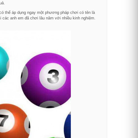
quả.
 có thể áp dụng ngay một phương pháp chơi có tên là
i các anh em đã chơi lâu năm với nhiều kinh nghiệm.