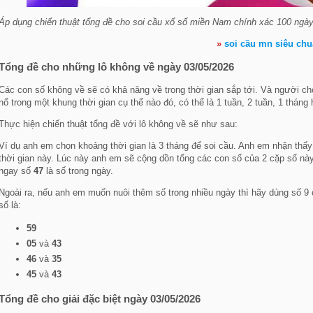
Áp dụng chiến thuật tổng đề cho soi cầu xổ số miền Nam chính xác 100 ngà
»
soi cầu mn siêu ch
Tổng đề cho những lô không về ngày 03/05/2026
Các con số không về sẽ có khả năng về trong thời gian sắp tới. Và người ch
nổ trong một khung thời gian cụ thể nào đó, có thể là 1 tuần, 2 tuần, 1 tháng
Thực hiện chiến thuật tổng đề với lô không về sẽ như sau:
Ví dụ anh em chọn khoảng thời gian là 3 tháng để soi cầu. Anh em nhận thấ
thời gian này. Lúc này anh em sẽ cộng dồn tổng các con số của 2 cặp số nà
ngay số
47
là số trong ngày.
Ngoài ra, nếu anh em muốn nuôi thêm số trong nhiều ngày thì hãy dùng số 9 
số là:
59
05
và
43
46
và
35
45
và
43
Tổng đề cho giải đặc biệt ngày 03/05/2026