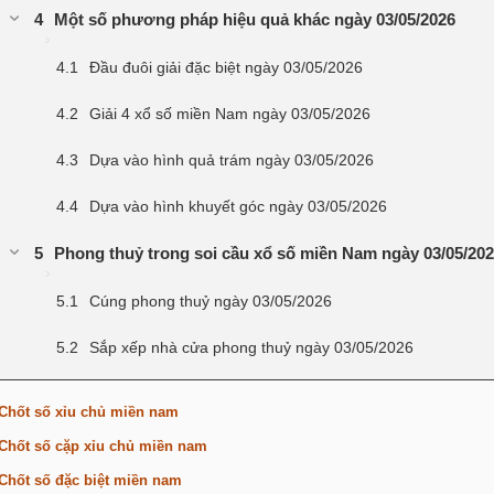
Một số phương pháp hiệu quả khác ngày 03/05/2026
Đầu đuôi giải đặc biệt ngày 03/05/2026
Giải 4 xổ số miền Nam ngày 03/05/2026
Dựa vào hình quả trám ngày 03/05/2026
Dựa vào hình khuyết góc ngày 03/05/2026
Phong thuỷ trong soi cầu xổ số miền Nam ngày 03/05/20
Cúng phong thuỷ ngày 03/05/2026
Sắp xếp nhà cửa phong thuỷ ngày 03/05/2026
Chốt số xỉu chủ miền nam
Chốt số cặp xỉu chủ miền nam
Chốt số đặc biệt miền nam