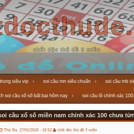
tdocthude
chốt độc thủ đề 3 miền
trung siêu vip
soi cầu mn siêu chuẩn
soi cầu mb s
h soi cầu xổ số bất bại hôm nay
soi cầu lô chính xác 100
soi cầu xổ số miền nam chính xác 100 chưa từ
Thứ Ba, 27/01/2026 - 18:52
chốt độc thủ đề 3 miền