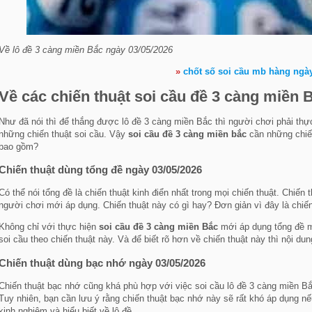
Về lô đề 3 càng miền Bắc ngày 03/05/2026
»
chốt số soi cầu mb hàng ngà
Về các chiến thuật soi cầu đề 3 càng miền 
Như đã nói thì để thắng được lô đề 3 càng miền Bắc thì người chơi phải thực
những chiến thuật soi cầu. Vậy
soi cầu đề 3 càng miền bắc
cần những chiến
bao gồm?
Chiến thuật dùng tổng đề ngày 03/05/2026
Có thể nói tổng đề là chiến thuật kinh điển nhất trong mọi chiến thuật. Chiế
người chơi mới áp dụng. Chiến thuật này có gì hay? Đơn giản vì đây là chiến
Không chỉ với thực hiện
soi cầu đề 3 càng miền Bắc
mới áp dụng tổng đề m
soi cầu theo chiến thuật này. Và để biết rõ hơn về chiến thuật này thì nội du
Chiến thuật dùng bạc nhớ ngày 03/05/2026
Chiến thuật bạc nhớ cũng khá phù hợp với việc soi cầu lô đề 3 càng miền Bắ
Tuy nhiên, bạn cần lưu ý rằng chiến thuật bạc nhớ này sẽ rất khó áp dụng nếu
kinh nghiệm và hiểu biết về lô đề.