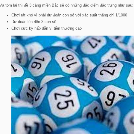
Và tóm lại thì đề 3 càng miền Bắc sẽ có những đặc điểm đặc trưng như sau:
Chơi rất khó vì phải dự đoán con số với xác suất thắng chỉ 1/1000
Dự đoán lên đến 3 con số
Chơi cực kỳ hấp dẫn vì tiền thưởng cao