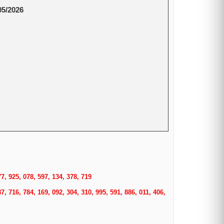
05/2026
77, 925, 078, 597, 134, 378, 719
7, 716, 784, 169, 092, 304, 310, 995, 591, 886, 011, 406,