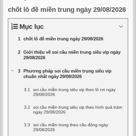
chốt lô đề miền trung ngày 29/08/2026
Mục lục
chốt lô đề miền trung ngày 29/08/2026
Giới thiệu về soi cầu miền trung siêu vip ngày
29/08/2026
Phương pháp soi cầu miền trung siêu vip
chuẩn nhất ngày 29/08/2026
soi cầu miền trung siêu vip theo lô rơi ngày
29/08/2026
soi cầu miền trung siêu vip theo hình quả trám
ngày 29/08/2026
soi cầu miền trung theo cầu động ngày
29/08/2026