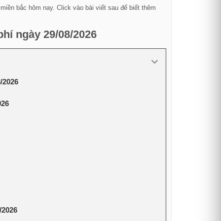
miền bắc hôm nay. Click vào bài viết sau để biết thêm
phí ngày 29/08/2026
8/2026
026
/2026