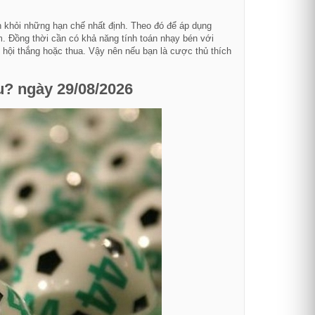
nh khỏi những hạn chế nhất định. Theo đó để áp dụng
m. Đồng thời cần có khả năng tính toán nhạy bén với
ơ hội thắng hoặc thua. Vậy nên nếu bạn là cược thủ thích
u? ngày 29/08/2026