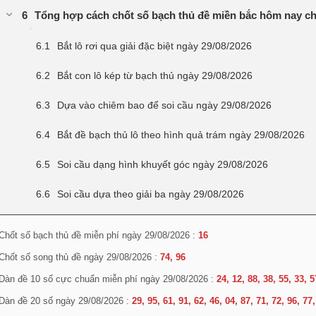
Tổng hợp cách chốt số bạch thủ đề miền bắc hôm nay ch
Bắt lô rơi qua giải đặc biệt ngày 29/08/2026
Bắt con lô kép từ bạch thủ ngày 29/08/2026
Dựa vào chiêm bao để soi cầu ngày 29/08/2026
Bắt đề bạch thủ lô theo hình quả trám ngày 29/08/2026
Soi cầu dạng hình khuyết góc ngày 29/08/2026
Soi cầu dựa theo giải ba ngày 29/08/2026
Chốt số bạch thủ đề miễn phí ngày 29/08/2026 :
16
Chốt số song thủ đề ngày 29/08/2026 :
74, 96
Dàn đề 10 số cực chuẩn miễn phí ngày 29/08/2026 :
24, 12, 88, 38, 55, 33, 5
Dàn đề 20 số ngày 29/08/2026 :
29, 95, 61, 91, 62, 46, 04, 87, 71, 72, 96, 77,