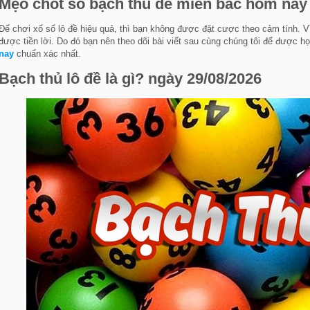
Mẹo chốt số bạch thủ đề miền bắc hôm nay
Để chơi xổ số lô đề hiệu quả, thì bạn không được đặt cược theo cảm tính. V
được tiền lời. Do đó bạn nên theo dõi bài viết sau cùng chúng tôi để được 
nay
chuẩn xác nhất.
Bạch thủ lô đề là gì? ngày 29/08/2026