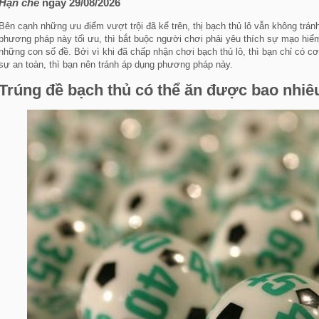
Hạn chế
ngày 29/08/2026
Bên cạnh những ưu điểm vượt trội đã kể trên, thị bạch thủ lô vẫn không trá
phương pháp này tối ưu, thì bắt buộc người chơi phải yêu thích sự mạo hiể
những con số đề. Bởi vì khi đã chấp nhận chơi bạch thủ lô, thì bạn chỉ có c
sự an toàn, thì bạn nên tránh áp dụng phương pháp này.
Trúng đề bạch thủ có thể ăn được bao nhiê