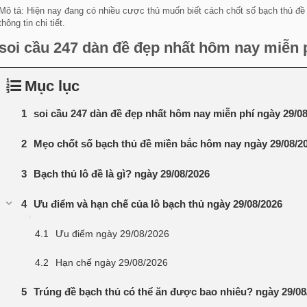
Mô tả: Hiện nay đang có nhiều cược thủ muốn biết cách chốt số bạch thủ đề 
thông tin chi tiết.
soi cầu 247 dàn đề đẹp nhất hôm nay miễn 
Mục lục
soi cầu 247 dàn đề đẹp nhất hôm nay miễn phí ngày 29/0
Mẹo chốt số bạch thủ đề miền bắc hôm nay ngày 29/08/2
Bạch thủ lô đề là gì? ngày 29/08/2026
Ưu điểm và hạn chế của lô bạch thủ ngày 29/08/2026
Ưu điểm ngày 29/08/2026
Hạn chế ngày 29/08/2026
Trúng đề bạch thủ có thể ăn được bao nhiêu? ngày 29/08