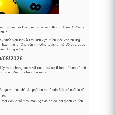
i tìm hiểu về khái niệm của bạch thủ lô. Theo đó đây là
thủ lô.
này xuất hiện lần đầu tại khu vực miền Bắc vào những
h bạch thủ lô. Cho đến khi công ty xskt Thủ Đô vừa được
 miền Trung – Nam.
9/08/2026
Tùy theo phong cách đặt cược và sở thích mà bạn có thể
những ưu điểm và hạn chế nào?
người chơi chỉ cần phải bỏ ra số vốn ít ỏi để nuôi lô đề.
 số.
ới một con lô số may mắn bạn đã có cơ hội giành về tiền