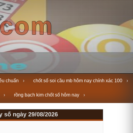
.com
iêu chuẩn
chốt số soi cầu mb hôm nay chính xác 100
rồng bạch kim chốt số hôm nay
y số ngày 29/08/2026