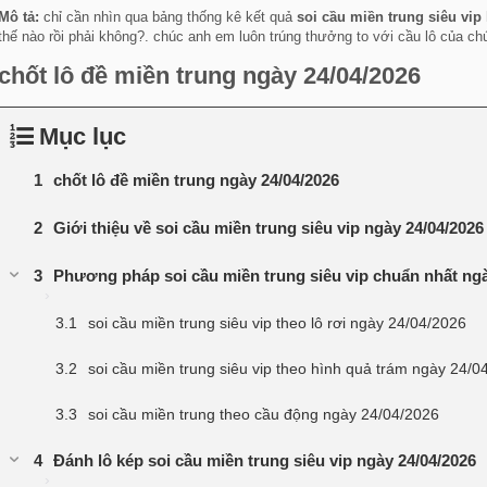
Mô tả:
chỉ cần nhìn qua bảng thống kê kết quả
soi cầu miền trung siêu vip
thế nào rồi phải không?. chúc anh em luôn trúng thưởng to với cầu lô của chú
chốt lô đề miền trung ngày 24/04/2026
Mục lục
chốt lô đề miền trung ngày 24/04/2026
Giới thiệu về soi cầu miền trung siêu vip ngày 24/04/2026
Phương pháp soi cầu miền trung siêu vip chuẩn nhất ngà
soi cầu miền trung siêu vip theo lô rơi ngày 24/04/2026
soi cầu miền trung siêu vip theo hình quả trám ngày 24/0
soi cầu miền trung theo cầu động ngày 24/04/2026
Đánh lô kép soi cầu miền trung siêu vip ngày 24/04/2026