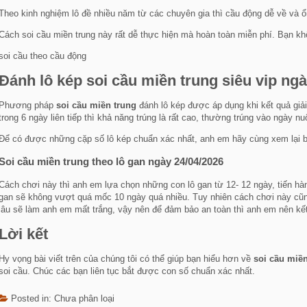
Theo kinh nghiệm lô đề nhiều năm từ các chuyên gia thì cầu động dễ về và ổn 
Cách soi cầu miền trung này rất dễ thực hiện mà hoàn toàn miễn phí. Bạn kh
soi cầu theo cầu động
Đánh lô kép soi cầu miền trung siêu vip ng
Phương pháp
soi cầu miền trung
đánh lô kép được áp dụng khi kết quả giải
trong 6 ngày liên tiếp thì khả năng trúng là rất cao, thường trúng vào ngày nu
Để có được những cặp số lô kép chuẩn xác nhất, anh em hãy cùng xem lại b
Soi cầu miền trung theo lô gan ngày 24/04/2026
Cách chơi này thì anh em lựa chọn những con lô gan từ 12- 12 ngày, tiến hà
gan sẽ không vượt quá mốc 10 ngày quá nhiều. Tuy nhiên cách chơi này cũ
lâu sẽ làm anh em mất trắng, vậy nên để đảm bảo an toàn thì anh em nên k
Lời kết
Hy vọng bài viết trên của chúng tôi có thể giúp bạn hiểu hơn về
soi cầu miề
soi cầu. Chúc các bạn liên tục bắt được con số chuẩn xác nhất.
Posted in: Chưa phân loại