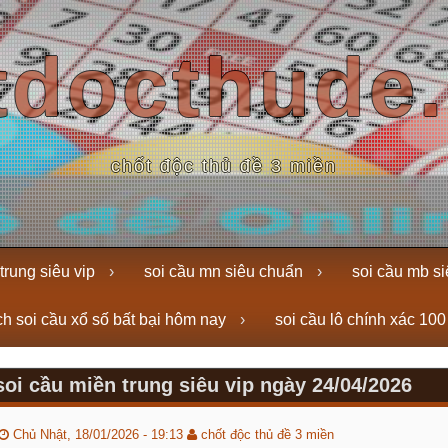
tdocthude
chốt độc thủ đề 3 miền
trung siêu vip
soi cầu mn siêu chuẩn
soi cầu mb s
h soi cầu xổ số bất bại hôm nay
soi cầu lô chính xác 100
soi cầu miền trung siêu vip ngày 24/04/2026
Chủ Nhật, 18/01/2026 - 19:13
chốt độc thủ đề 3 miền