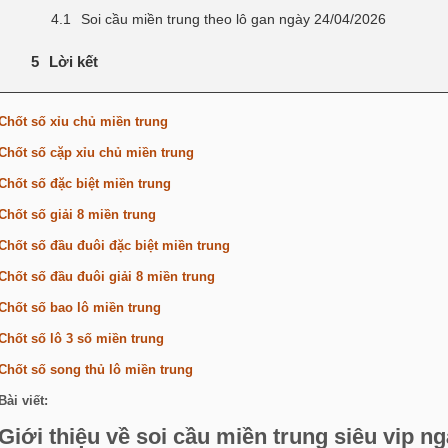
Soi cầu miền trung theo lô gan ngày 24/04/2026
Lời kết
Chốt số xỉu chủ miền trung
Chốt số cặp xỉu chủ miền trung
Chốt số đặc biệt miền trung
Chốt số giải 8 miền trung
Chốt số đầu đuôi đặc biệt miền trung
Chốt số đầu đuôi giải 8 miền trung
Chốt số bao lô miền trung
Chốt số lô 3 số miền trung
Chốt số song thủ lô miền trung
Bài viết:
Giới thiệu về soi cầu miền trung siêu vip n