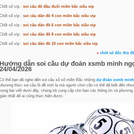
Chốt số víp :
soi cầu đề đầu đuôi miền bắc siêu vip
Chốt số víp :
soi cầu dàn đề 4 con miền bắc siêu vip
Chốt số víp :
soi cầu dàn đề 6 con miền bắc siêu vip
Chốt số víp :
soi cầu dàn đề 8 con miền bắc siêu vip
Chốt số víp :
soi cầu dàn đề 10 con miền bắc siêu vip
»
chốt số độc thủ đ
Hướng dẫn soi cầu dự đoán xsmb minh ngọ
24/04/2026
Có thể bạn đã nghe đến soi cầu xổ số miền Bắc những
dự đoán xsmb minh
phương thức soi cầu lô đề mới lạ mà người chơi cần có thể đã biết đến như
trong bài viết dưới đây, chúng tôi cung cấp cho bạn các thông tin và phươn
giản nhất để ai cũng thực hiện được. ‘