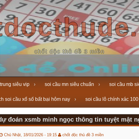
tdocthude
chốt độc thủ đề 3 miền
trung siêu vip
soi cầu mn siêu chuẩn
soi cầu mb s
h soi cầu xổ số bất bại hôm nay
soi cầu lô chính xác 100
dự đoán xsmb minh ngọc thông tin tuyệt mật n
Chủ Nhật, 18/01/2026 - 19:15
chốt độc thủ đề 3 miền