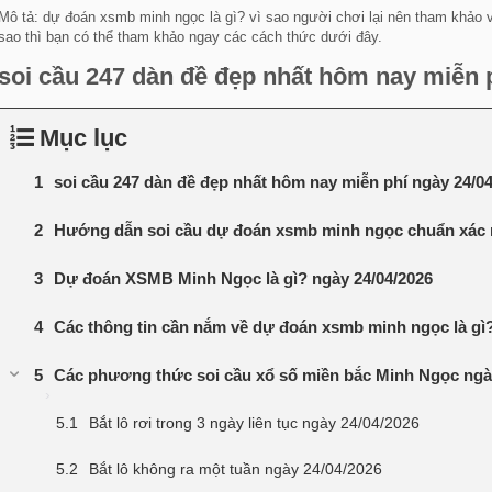
Mô tả: dự đoán xsmb minh ngọc là gì? vì sao người chơi lại nên tham khảo 
sao thì bạn có thể tham khảo ngay các cách thức dưới đây.
soi cầu 247 dàn đề đẹp nhất hôm nay miễn 
Mục lục
soi cầu 247 dàn đề đẹp nhất hôm nay miễn phí ngày 24/0
Hướng dẫn soi cầu dự đoán xsmb minh ngọc chuẩn xác n
Dự đoán XSMB Minh Ngọc là gì? ngày 24/04/2026
Các thông tin cần nắm về dự đoán xsmb minh ngọc là gì?
Các phương thức soi cầu xổ số miền bắc Minh Ngọc ngà
Bắt lô rơi trong 3 ngày liên tục ngày 24/04/2026
Bắt lô không ra một tuần ngày 24/04/2026