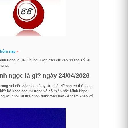
i hôm nay
«
mình trong lô đề. Chúng được căn cứ vào những số liệu
chúng.
h ngọc là gì? ngày 24/04/2026
trang soi cầu đặc sắc và uy tín nhất để bạn có thể tham
thiết kế khoa học thì trang xổ số miền bắc Minh Ngọc
 người chơi lại lựa chọn trang web này để tham khảo xổ