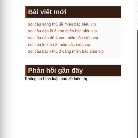
Bài viết mới
soi cầu song thủ đề miền bắc siêu vip
soi cầu dàn lô 8 con miền bắc siêu vip
soi cầu dàn đề 4 con miền bắc siêu vip
soi cầu lô xiên 2 miền bắc siêu vip
soi cầu bạch thủ 3 càng miền bắc siêu vip
Phản hồi gần đây
Không có bình luận nào để hiển thị.