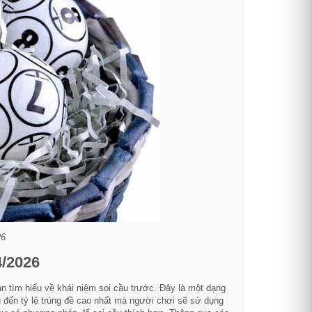
26
4/2026
ần tìm hiểu về khái niệm soi cầu trước. Đây là một dạng
 đến tỷ lệ trúng đề cao nhất mà người chơi sẽ sử dụng