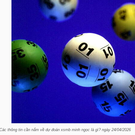
Các thông tin cần nắm về dự đoán xsmb minh ngọc là gì? ngày 24/04/2026