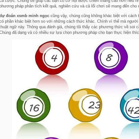
cá cược. Chúng sẽ giúp các bạn có cơ hội được chiến thắng cao hơn nếu n
phương pháp phân tích kết quả, nghiên cứu và cả lối chơi sẽ mang đến cho 
dự đoán xsmb minh ngọc
cũng vậy, chúng cũng không khác biệt với cách 
có phần khác biệt hơn so với những cách thức khác. Chính vì thế mà người 
thuật ngữ này. Thông qua đánh giá, chúng tôi thấy các phương thức về soi c
Chúng đã dạng và có nhiều sự lựa chọn phương pháp cho bạn thực hiện thí