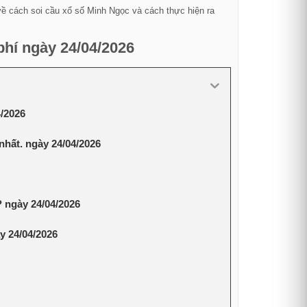
về cách soi cầu xổ số Minh Ngọc và cách thực hiện ra
phí ngày 24/04/2026
4/2026
hất. ngày 24/04/2026
 ngày 24/04/2026
y 24/04/2026