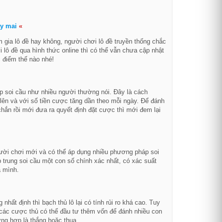
ày mai
«
m gia lô đề hay không, người chơi lô đề truyền thống chắc
i lô đề qua hình thức online thì có thể vẫn chưa cập nhật
 điểm thế nào nhé!
p soi cầu như nhiều người thường nói. Đây là cách
 lên và với số tiền cược tăng dần theo mỗi ngày. Để đánh
hắn rồi mới đưa ra quyết định đặt cược thì mới đem lại
gười chơi mới và có thể áp dụng nhiều phương pháp soi
 trung soi cầu một con số chính xác nhất, có xác suất
a mình.
ất định thì bạch thủ lô lại có tính rủi ro khá cao. Tuy
 các cược thủ có thể đầu tư thêm vốn để đánh nhiều con
ờng hợp là thắng hoặc thua.