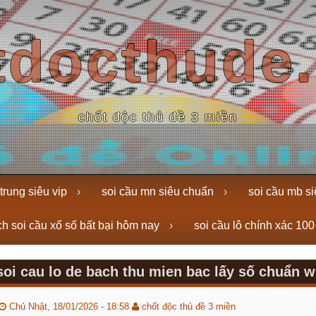
tdocthude
chốt độc thủ đề 3 miền
trung siêu vip
soi cầu mn siêu chuẩn
soi cầu mb s
h soi cầu xổ số bất bại hôm nay
soi cầu lô chính xác 100
soi cau lo de bach thu mien bac lấy số chuẩn w
Chủ Nhật, 18/01/2026 - 18:58
chốt độc thủ đề 3 miền