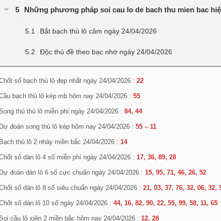
Những phương pháp soi cau lo de bach thu mien bac hiệ
Bắt bạch thủ lô câm ngày 24/04/2026
Độc thủ đề theo bạc nhớ ngày 24/04/2026
Chốt số bạch thủ lô đẹp nhất ngày 24/04/2026 :
22
Cầu bạch thủ lô kép mb hôm nay 24/04/2026 :
55
Song thủ thủ lô miễn phí ngày 24/04/2026 :
84, 44
Dự đoán song thủ lô kép hôm nay 24/04/2026 :
55 – 11
Bạch thủ lô 2 nháy miền bắc 24/04/2026 :
14
Chốt số dàn lô 4 số miễn phí ngày 24/04/2026 :
17, 36, 89, 28
Dự đoán dàn lô 6 số cực chuẩn ngày 24/04/2026 :
15, 95, 71, 46, 26, 52
Chốt số dàn lô 8 số siêu chuẩn ngày 24/04/2026 :
21, 03, 37, 76, 32, 06, 32, 
Chốt số dàn lô 10 số ngày 24/04/2026 :
44, 16, 82, 90, 22, 55, 99, 58, 11, 65
Soi cầu lô xiên 2 miền bắc hôm nay 24/04/2026 :
12, 28