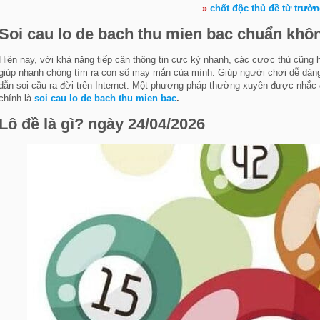
»
chốt độc thủ đề từ trườ
Soi cau lo de bach thu mien bac chuẩn khô
Hiện nay, với khả năng tiếp cận thông tin cực kỳ nhanh, các cược thủ cũng 
giúp nhanh chóng tìm ra con số may mắn của mình. Giúp người chơi dễ dàng t
dẫn soi cầu ra đời trên Internet. Một phương pháp thường xuyên được nhắc
chính là
soi cau lo de bach thu mien bac
.
Lô đề là gì? ngày 24/04/2026