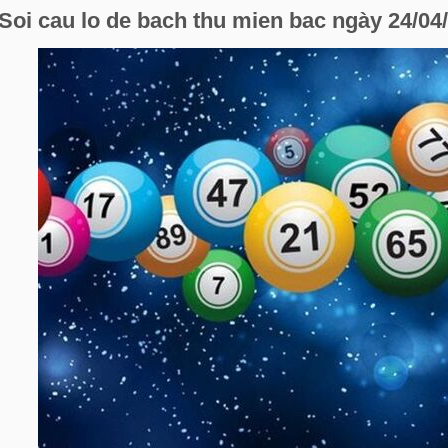
Soi cau lo de bach thu mien bac ngày 24/04