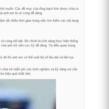
mình muốn. Các đề mục của rồng bạch kim được chia ra
của anh em là vô cùng dễ dàng.
ệm rất nhiều thời gian trong việc tìm kiếm các nội dung
 vô cùng nổi bật. Đó chính là tính năng thực hiện thống
 của anh trở nên cực kỳ dễ dàng. Và điều quan trọng
ó thì anh em có thể nuôi bộ số lâu dài và liên tục
n chia sẻ miễn phí các kinh nghiệm và kỹ năng soi cầu
cho hiệu quả nhất nhé.