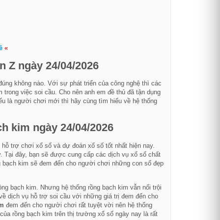
ề
«
n Z ngày 24/04/2026
 đúng không nào. Với sự phát triển của công nghệ thì các
m trong việc soi cầu. Cho nên anh em đề thủ đã tận dụng
u là người chơi mới thì hãy cùng tìm hiểu về hệ thống
ch kim ngày 24/04/2026
 hỗ trợ chơi xổ số và dự đoán xổ số tốt nhất hiện nay.
ày. Tại đây, bạn sẽ được cung cấp các dịch vụ xổ số chất
ồng bạch kim sẽ đem đến cho người chơi những con số đẹp
ồng bạch kim. Nhưng hệ thống rồng bạch kim vẫn nổi trội
ề dịch vụ hỗ trợ soi cầu với những giá trị đem đến cho
im
đem đến cho người chơi rất tuyệt vời nên hệ thống
của rồng bạch kim trên thị trường xổ số ngày nay là rất