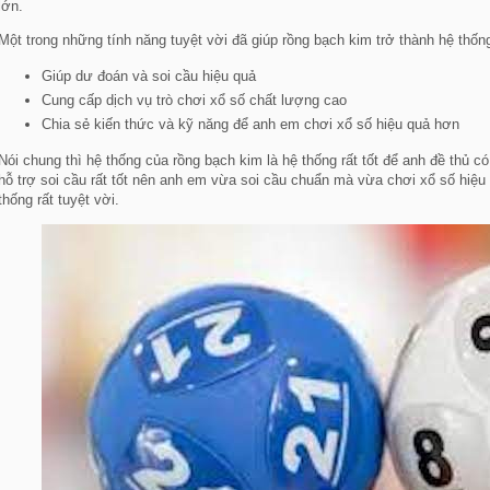
lớn.
Một trong những tính năng tuyệt vời đã giúp rồng bạch kim trở thành hệ thốn
Giúp dư đoán và soi cầu hiệu quả
Cung cấp dịch vụ trò chơi xổ số chất lượng cao
Chia sẻ kiến thức và kỹ năng để anh em chơi xổ số hiệu quả hơn
Nói chung thì hệ thống của rồng bạch kim là hệ thống rất tốt để anh đề thủ có
hỗ trợ soi cầu rất tốt nên anh em vừa soi cầu chuẩn mà vừa chơi xổ số hiệu
thống rất tuyệt vời.