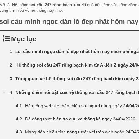
Mô tả: Hệ thống
soi cầu 247 rồng bạch kim
đã quá nổi tiếng với cộng đồng
cùng tìm hiểu về hệ thống này nhé.
soi cầu minh ngọc dàn lô đẹp nhất hôm nay
Mục lục
soi cầu minh ngọc dàn lô đẹp nhất hôm nay miễn phí ngà
Hệ thống soi cầu 247 rồng bạch kim từ A đến Z ngày 24/0
Tổng quan về hệ thống soi cầu 247 rồng bạch kim ngày 2
Những điểm nổi bật của hệ thống soi cầu 247 rồng bạch 
Hệ thống website thân thiện với người dùng ngày 24/04/
Dễ dàng thực hiện tra cứu và thống kê ngày 24/04/2026
Mang đến nhiều tính năng tuyệt vời trên web ngày 24/04