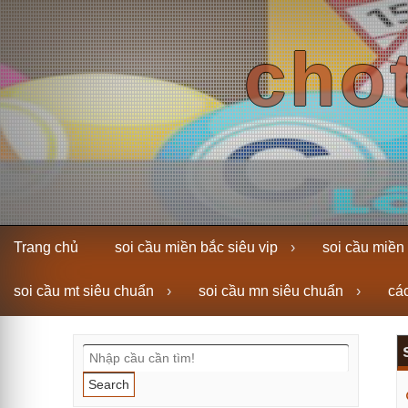
cho
Trang chủ
soi cầu miền bắc siêu vip
soi cầu miền 
soi cầu mt siêu chuẩn
soi cầu mn siêu chuẩn
các
Search