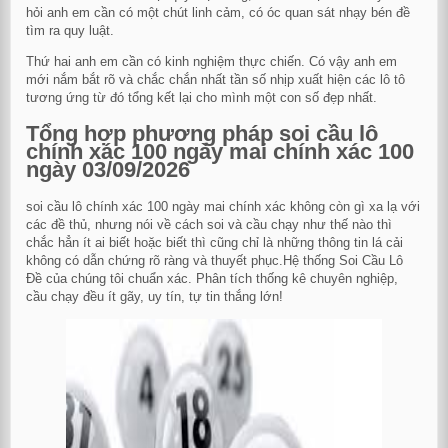
hỏi anh em cần có một chút linh cảm, có óc quan sát nhạy bén đề
tìm ra quy luật.
Thứ hai anh em cần có kinh nghiệm thực chiến. Có vậy anh em
mới nắm bắt rõ và chắc chắn nhất tần số nhịp xuất hiện các lô tô
tương ứng từ đó tổng kết lại cho mình một con số đẹp nhất.
Tổng hợp phương pháp soi cầu lô
chính xác 100 ngày mai chính xác 100
ngày 03/09/2026
soi cầu lô chính xác 100 ngày mai chính xác không còn gì xa lạ với
các đề thủ, nhưng nói về cách soi và cầu chạy như thế nào thì
chắc hẳn ít ai biết hoặc biết thì cũng chỉ là những thông tin lá cải
không có dẫn chứng rõ ràng và thuyết phục.Hệ thống Soi Cầu Lô
Đề của chúng tôi chuẩn xác. Phân tích thống kê chuyên nghiệp,
cầu chạy đều ít gãy, uy tín, tự tin thắng lớn!