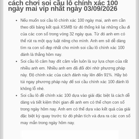
cách chơi soi cầu lô chính xác 100
ngày mai víp nhất ngày 03/09/2026
Nếu muốn soi cầu lô chính xác 100 ngày mai, anh em cần
theo dõi bảng kết quả XSMB từ đó thống kê lại những cầu đi
của các con số trong vòng 32 ngày qua. Từ đó anh em có
thể rút ra một quy luật riêng cho mình. Anh em sẽ dễ dàng
tìm ra con số đẹp nhất cho mình soi cầu lô chính xác 100
đánh là thắng hôm nay.
Soi cầu lô câm hay đít câm vẫn luôn là sự lựa chọn của rất
nhiều anh em. Nhiều anh em đã đổi đời nhờ phương pháp
này. Độ chính xác của cách đánh này lên đến 91%. Hãy bỏ
túi ngay phương pháp này để soi cầu chính xác 100 đánh lô
không lỗ nhé.
Soi cầu lô đề chính xác 100 dựa vào giải đặc biệt là cách dễ
dàng và tiết kiệm thời gian đề anh em có thể chọn con số
trong ngày hôm nay. Anh em có thể dựa vào kết quả của giải
đặc biệt kỳ quay trước từ đó phân tích và đưa ra các con số
may mắn trong ngày hôm nay.