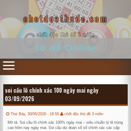
chotdocthude.com
chốt độc thủ đề 3 miền
soi cầu lô chính xác 100 ngày mai ngày
03/09/2026
Thứ Bảy, 30/05/2026 - 18:55
chốt độc thủ đề 3 miền
Mô tả: Soi cầu lô chính xác 100% ngày mai – siêu chuẩn tỷ lệ trúng
cao hôm nay ngày mai. Soi cầu dự đoán xổ số chính xác các cặp