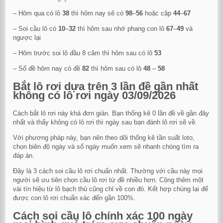
– Hôm qua có lô
38
thì hôm nay sẽ có
98
–
56
hoặc cặp
44
–
67
– Soi cầu lô có
10
–
32
thì hôm sau nhớ phang con lô
67
–
49
và
ngược lại
– Hôm trước soi lô đầu 8 câm thì hôm sau có lô
53
– Số đề hôm nay có đề
82
thì hôm sau có lô
48
–
58
Bắt lô rơi dựa trên 3 lần đề gần nhất
không có lô rơi ngày 03/09/2026
Cách bắt lô rơi này khá đơn giản. Bạn thống kê 0 lần đề về gần đây
nhất và thấy không có lô rơi thì ngày sau bạn đánh lô rơi sẽ về.
Với phương pháp này, bạn nên theo dõi thống kê tần suất loto,
chọn biên độ ngày và số ngày muốn xem sẽ nhanh chóng tìm ra
đáp án.
Đây là 3 cách soi cầu lô rơi chuẩn nhất. Thường với cầu này mọi
người sẽ ưu tiên chọn cầu lô rơi từ đề nhiều hơn. Cộng thêm một
vài tín hiệu từ lô bạch thủ cũng chỉ về con đó. Kết hợp chúng lại để
được con lô rơi chuẩn xác đến gần 100%.
Cách soi cầu lô chính xác 100 ngày