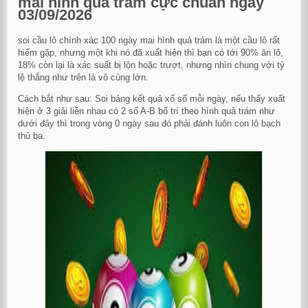
mai hình quả trám cực chuẩn ngày
03/09/2026
soi cầu lô chính xác 100 ngày mai hình quả trám là một cầu lô rất
hiếm gặp, nhưng một khi nó đã xuất hiện thì bạn có tới 90% ăn lô,
18% còn lại là xác suất bị lộn hoặc trượt, nhưng nhìn chung với tỷ
lệ thắng như trên là vô cùng lớn.
Cách bắt như sau: Soi bảng kết quả xổ số mỗi ngày, nếu thấy xuất
hiện ở 3 giải liền nhau có 2 số A-B bố trí theo hình quả trám như
dưới đây thì trong vòng 0 ngày sau đó phải đánh luôn con lô bạch
thủ ba.