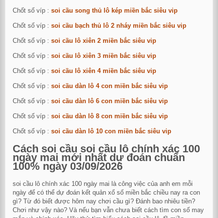
Chốt số víp :
soi cầu song thủ lô kép miền bắc siêu vip
Chốt số víp :
soi cầu bạch thủ lô 2 nháy miền bắc siêu vip
Chốt số víp :
soi cầu lô xiên 2 miền bắc siêu vip
Chốt số víp :
soi cầu lô xiên 3 miền bắc siêu vip
Chốt số víp :
soi cầu lô xiên 4 miền bắc siêu vip
Chốt số víp :
soi cầu dàn lô 4 con miền bắc siêu vip
Chốt số víp :
soi cầu dàn lô 6 con miền bắc siêu vip
Chốt số víp :
soi cầu dàn lô 8 con miền bắc siêu vip
Chốt số víp :
soi cầu dàn lô 10 con miền bắc siêu vip
Cách soi cầu soi cầu lô chính xác 100
ngày mai mới nhất dự đoán chuẩn
100% ngày 03/09/2026
soi cầu lô chính xác 100 ngày mai là công việc của anh em mỗi
ngày để có thể dự đoán kết quản xổ số miền bắc chiều nay ra con
gì? Từ đó biết được hôm nay chơi cầu gì? Đánh bao nhiêu tiền?
Chơi như vậy nào? Và nếu bạn vẫn chưa biết cách tìm con số may