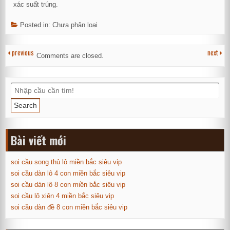
xác suất trúng.
Posted in: Chưa phân loại
previous
next
Comments are closed.
Search
Bài viết mới
soi cầu song thủ lô miền bắc siêu vip
soi cầu dàn lô 4 con miền bắc siêu vip
soi cầu dàn lô 8 con miền bắc siêu vip
soi cầu lô xiên 4 miền bắc siêu vip
soi cầu dàn đề 8 con miền bắc siêu vip